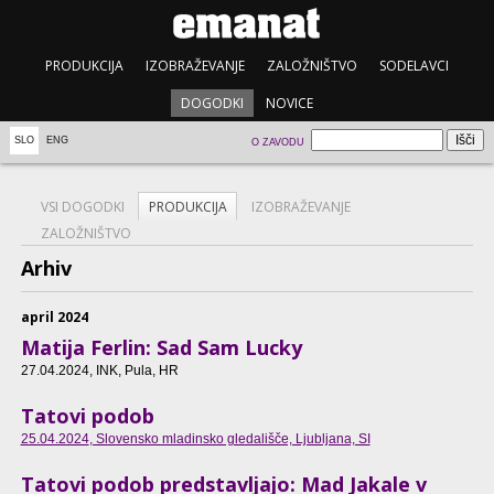
PRODUKCIJA
IZOBRAŽEVANJE
ZALOŽNIŠTVO
SODELAVCI
DOGODKI
NOVICE
SLO
ENG
O ZAVODU
VSI DOGODKI
PRODUKCIJA
IZOBRAŽEVANJE
ZALOŽNIŠTVO
Arhiv
april 2024
Matija Ferlin: Sad Sam Lucky
27.04.2024
, INK, Pula, HR
Tatovi podob
25.04.2024
, Slovensko mladinsko gledališče, Ljubljana, SI
Tatovi podob predstavljajo: Mad Jakale v