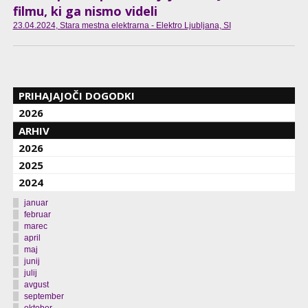
filmu, ki ga nismo videli
23.04.2024
, Stara mestna elektrarna - Elektro Ljubljana, SI
PRIHAJAJOČI DOGODKI
2026
ARHIV
2026
2025
2024
januar
februar
marec
april
maj
junij
julij
avgust
september
oktober