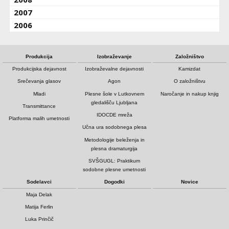
2007
2006
Produkcija
Izobraževanje
Založništvo
Produkcijska dejavnost
Izobraževalne dejavnosti
Kamizdat
Srečevanja glasov
Agon
O založništvu
Mladi
Plesne šole v Lutkovnem
Naročanje in nakup knjig
gledališču Ljubljana
Transmittance
IDOCDE mreža
Platforma malih umetnosti
Učna ura sodobnega plesa
Metodologije beleženja in
plesna dramaturgija
SVŠGUGL: Praktikum
sodobne plesne umetnosti
Sodelavci
Dogodki
Novice
Maja Delak
Matija Ferlin
Luka Prinčič