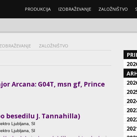
PRODUKCIJA
IZOBRAŽEVANJE
ZALOŽNIŠTVO
IZOBRAŽEVANJE
ZALOŽNIŠTVO
PRI
202
ARH
202
or Arcana: G04T, msn gf, Prince
202
202
202
o besedilu J. Tannahilla)
202
ektro Ljubljana, SI
202
ektro Ljubljana, SI