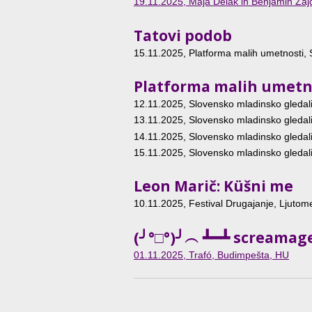
19.11.2025
, Maja Delak in Benjamin Zajc: Uvod v gledanje plesno-g
Tatovi podob
15.11.2025
, Platforma malih umetnosti, 
Platforma malih umetn
12.11.2025
, Slovensko mladinsko gledali
13.11.2025
, Slovensko mladinsko gledali
14.11.2025
, Slovensko mladinsko gledali
15.11.2025
, Slovensko mladinsko gledali
Leon Marič: Küšni me
10.11.2025
, Festival Drugajanje, Ljutome
(╯°□°)╯︵ ┻━┻ screamag
01.11.2025
, Trafó, Budimpešta, HU