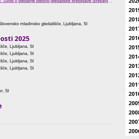
202
ledališke predstave Izrekanja kanadskega dramatika Jordana Tannahilla, Projektna soba SCCA, Ljubljana, SI
201
201
Slovensko mladinsko gledališče, Ljubljana, SI
201
osti 2025
201
201
šče, Ljubljana, SI
šče, Ljubljana, SI
201
šče, Ljubljana, SI
201
šče, Ljubljana, SI
201
201
r, SI
201
200
e
200
200
200