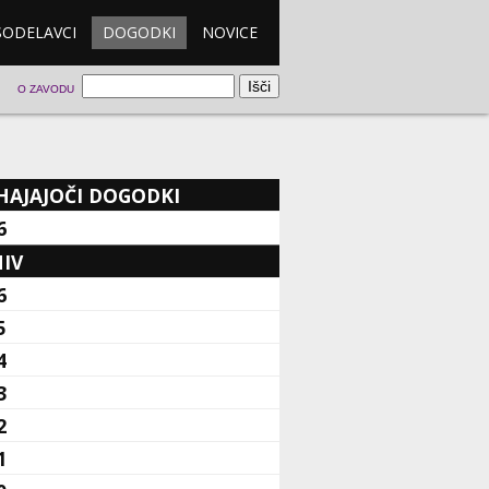
SODELAVCI
DOGODKI
NOVICE
O ZAVODU
HAJAJOČI DOGODKI
6
IV
6
5
4
3
2
1