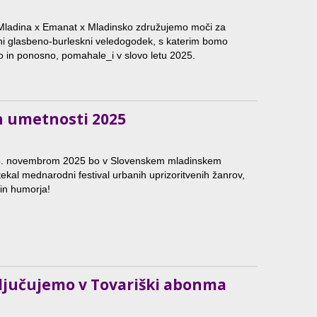
 Mladina x Emanat x Mladinsko združujemo moči za
ni glasbeno-burleskni veledogodek, s katerim bomo
o in ponosno, pomahale_i v slovo letu 2025.
h umetnosti 2025
5. novembrom 2025 bo v Slovenskem mladinskem
tekal mednarodni festival urbanih uprizoritvenih žanrov,
 in humorja!
ključujemo v Tovariški abonma