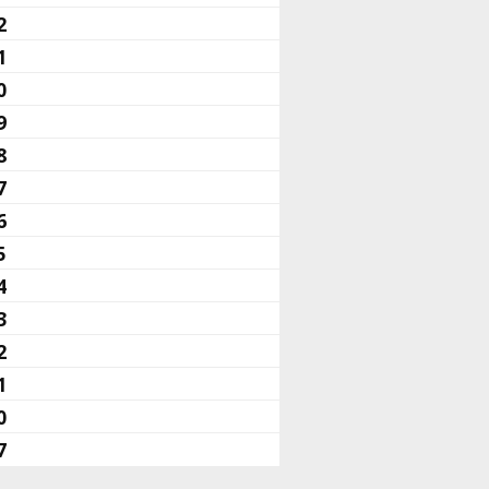
2
1
0
9
8
7
6
5
4
3
2
1
0
7