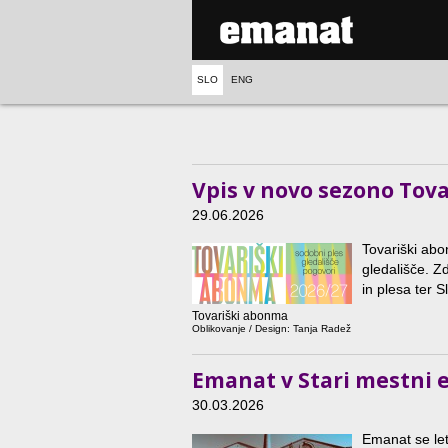
SLO
ENG
Vpis v novo sezono Tov
29.06.2026
Tovariški abo
gledališče. Z
in plesa ter S
Tovariški abonma
Oblikovanje / Design: Tanja Radež
Emanat v Stari mestni e
30.03.2026
Emanat se let