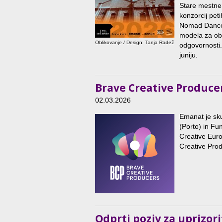
Stare mestne 
konzorcij pet
Nomad Dance 
modela za ob
Oblikovanje / Design: Tanja Radež
odgovornosti.
juniju.
Brave Creative Produce
02.03.2026
Emanat je sk
(Porto) in Fu
Creative Euro
Creative Pro
Odprti poziv za uprizor