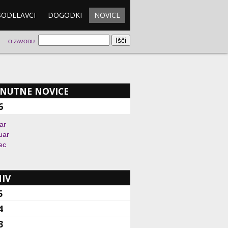
SODELAVCI
DOGODKI
NOVICE
O ZAVODU
NUTNE NOVICE
6
ar
uar
ec
IV
5
4
3