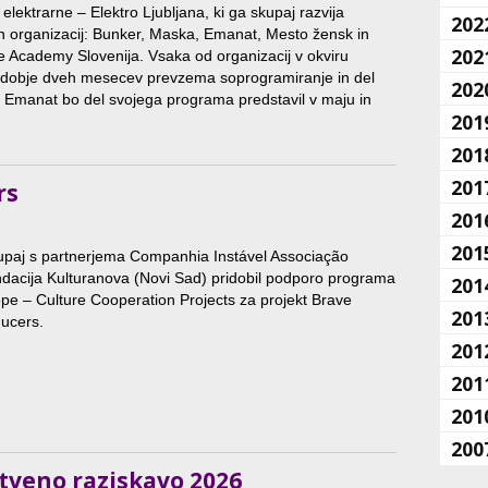
elektrarne – Elektro Ljubljana, ki ga skupaj razvija
202
ih organizacij: Bunker, Maska, Emanat, Mesto žensk in
202
Academy Slovenija. Vsaka od organizacij v okviru
dobje dveh mesecev prevzema soprogramiranje in del
202
 Emanat bo del svojega programa predstavil v maju in
201
201
201
rs
201
201
upaj s partnerjema Companhia Instável Associação
ndacija Kulturanova (Novi Sad) pridobil podporo programa
201
pe – Culture Cooperation Projects za projekt Brave
201
ducers.
201
201
201
200
itveno raziskavo 2026