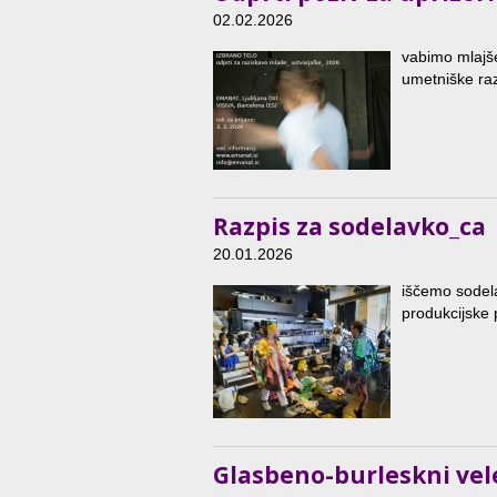
02.02.2026
vabimo mlajše 
umetniške raz
Razpis za sodelavko_ca
20.01.2026
iščemo sodela
produkcijske
Glasbeno-burleskni ve