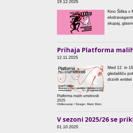
19.12.2025
Kino Šiška x
ekstravagant
skupaj, glasn
Prihaja Platforma mali
12.11.2025
Med 12. in 1
gledališču po
drznih entitet
Platforma malih umetnosti
2025
Oblikovanje / Design: Matic Brinc
V sezoni 2025/26 se pri
01.10.2025