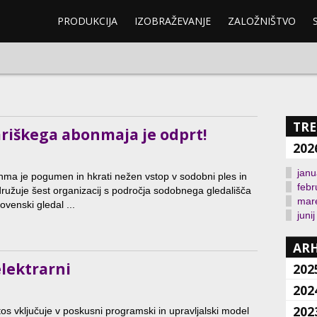
PRODUKCIJA
IZOBRAŽEVANJE
ZALOŽNIŠTVO
TRE
ariškega abonmaja je odprt!
202
janu
nma je pogumen in hkrati nežen vstop v sodobni ples in
febr
družuje šest organizacij s področja sodobnega gledališča
mar
lovenski gledal ...
junij
ARH
lektrarni
202
202
202
os vključuje v poskusni programski in upravljalski model