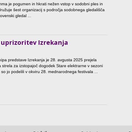
nma je pogumen in hkrati nežen vstop v sodobni ples in
družuje šest organizacij s področja sodobnega gledališča
lovenski gledal ...
 uprizoritev Izrekanja
kipa predstave Izrekanja je 28. avgusta 2025 prejela
 strela za izstopajoč dogodek Stare elektrarne v sezoni
 so jo podelili v okviru 28. mednarodnega festivala ...