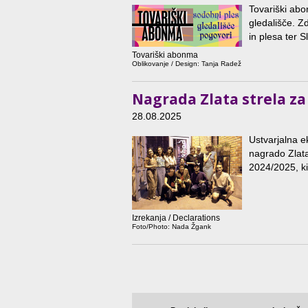
Tovariški abo
gledališče. Z
in plesa ter S
Tovariški abonma
Oblikovanje / Design: Tanja Radež
Nagrada Zlata strela za
28.08.2025
Ustvarjalna e
nagrado Zlata
2024/2025, ki
Izrekanja / Declarations
Foto/Photo: Nada Žgank