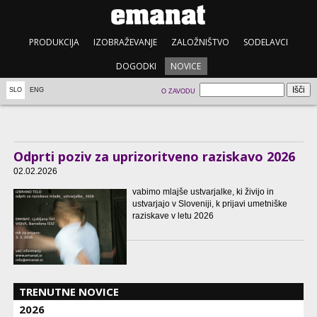
PRODUKCIJA
IZOBRAŽEVANJE
ZALOŽNIŠTVO
SODELAVCI
DOGODKI
NOVICE
SLO
ENG
O ZAVODU
Odprti poziv za uprizoritveno raziskavo 2026
02.02.2026
vabimo mlajše ustvarjalke, ki živijo in
ustvarjajo v Sloveniji, k prijavi umetniške
raziskave v letu 2026
TRENUTNE NOVICE
2026