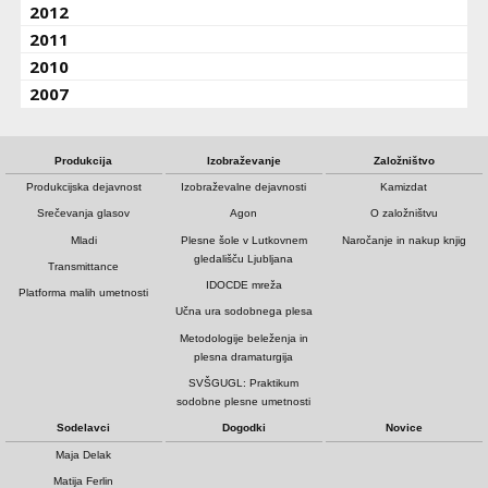
2012
2011
2010
2007
Produkcija
Izobraževanje
Založništvo
Produkcijska dejavnost
Izobraževalne dejavnosti
Kamizdat
Srečevanja glasov
Agon
O založništvu
Mladi
Plesne šole v Lutkovnem
Naročanje in nakup knjig
gledališču Ljubljana
Transmittance
IDOCDE mreža
Platforma malih umetnosti
Učna ura sodobnega plesa
Metodologije beleženja in
plesna dramaturgija
SVŠGUGL: Praktikum
sodobne plesne umetnosti
Sodelavci
Dogodki
Novice
Maja Delak
Matija Ferlin