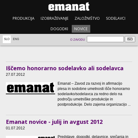
PRODUKCIJA
IZOBRAŽEVANJE
ZALOŽNIŠTVO
SODELAVCI
DOGODKI
NOVICE
SLO
ENG
O ZAVODU
Iščemo honorarno sodelavko ali sodelavca
27.07.2012
Emanat – Zavod za razvoj in afirmacijo
plesa in sodobne umetnosti išče honorarno
sodelavko/sodelavca za redno delo na
področju umetniške produkcije in
postprodukcije. Delo zajema organizacijo ...
Emanat novice - julij in avgust 2012
01.07.2012
Predstave, dogodki, delavnice, srečanja in