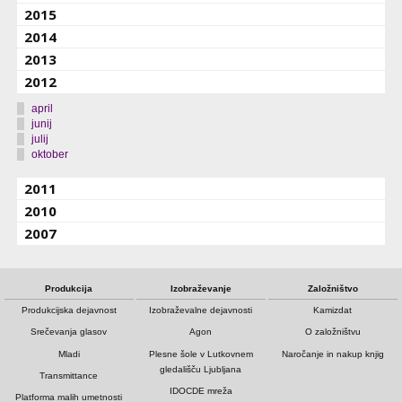
2015
2014
2013
2012
april
junij
julij
oktober
2011
2010
2007
Produkcija
Izobraževanje
Založništvo
Produkcijska dejavnost
Izobraževalne dejavnosti
Kamizdat
Srečevanja glasov
Agon
O založništvu
Mladi
Plesne šole v Lutkovnem
Naročanje in nakup knjig
gledališču Ljubljana
Transmittance
IDOCDE mreža
Platforma malih umetnosti