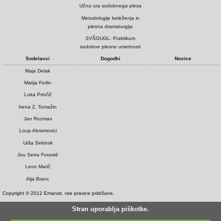
Učna ura sodobnega plesa
Metodologije beleženja in
plesna dramaturgija
SVŠGUGL: Praktikum
sodobne plesne umetnosti
Sodelavci
Dogodki
Novice
Maja Delak
Matija Ferlin
Luka Prinčič
Irena Z. Tomažin
Jan Rozman
Loup Abramovici
Urša Sekirnik
Jou Serra Forasté
Leon Marič
Alja Branc
Copyright © 2012 Emanat, vse pravice pridržane.
Stran uporablja piškotke.