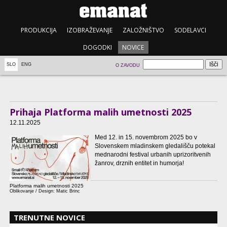
PRODUKCIJA
IZOBRAŽEVANJE
ZALOŽNIŠTVO
SODELAVCI
DOGODKI
NOVICE
SLO
ENG
O ZAVODU
Prihaja Platforma malih umetnosti 2025
12.11.2025
Med 12. in 15. novembrom 2025 bo v
Slovenskem mladinskem gledališču potekal
mednarodni festival urbanih uprizoritvenih
žanrov, drznih entitet in humorja!
Platforma malih umetnosti 2025
Oblikovanje / Design: Matic Brinc
TRENUTNE NOVICE