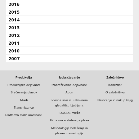
2016
2015
2014
2013
2012
2011
2010
2007
Produkcija
Izobraževanje
Založništvo
Produkcijska dejavnost
Izobraževalne dejavnosti
Kamizdat
Srečevanja glasov
Agon
O založništvu
Mladi
Plesne šole v Lutkovnem
Naročanje in nakup knjig
gledališču Ljubljana
Transmittance
IDOCDE mreža
Platforma malih umetnosti
Učna ura sodobnega plesa
Metodologije beleženja in
plesna dramaturgija