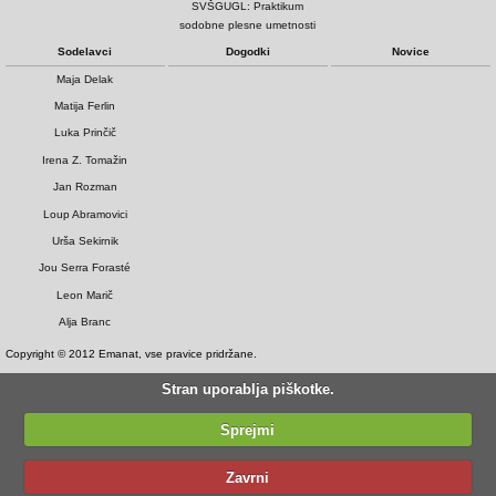
SVŠGUGL: Praktikum
sodobne plesne umetnosti
Sodelavci
Dogodki
Novice
Maja Delak
Matija Ferlin
Luka Prinčič
Irena Z. Tomažin
Jan Rozman
Loup Abramovici
Urša Sekirnik
Jou Serra Forasté
Leon Marič
Alja Branc
Copyright © 2012 Emanat, vse pravice pridržane.
Stran uporablja piškotke.
Sprejmi
Zavrni