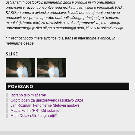
ustvarjalnih postopkov, usmerjenih zgolj v produkt in jih preusmeriti
predvsem v razvoj uprizoritvenega jezika in razmislek o vprašanjih KAJ in
KAKO pri pripravi avtorske predstave. Izvedli bomo najmanj eno javno
predstavitev z prosto uporabo nadrealističnega principa igre “cadavre
exquis” (izbrano telo) za razmislek o strukturi predstavitve, o razvijanju
uprizoritvenega jezika ali pa o metodologiji dela, ki se v raziskavi razvija.
**Prednost bodo imele avtorice (cis, trans in interspolne avtorice) in
nebinarne osebe.
SLIKE
POVEZANO
Izbrano telo /Mačerol/
Odprti poziv za uprizoritveno raziskavo 2024
Jan Rozman: Fenomeme (delovni naslov)
Matija Ferlin (HR): Od-šolanje
Maja Delak (SI): Imaginarij#1