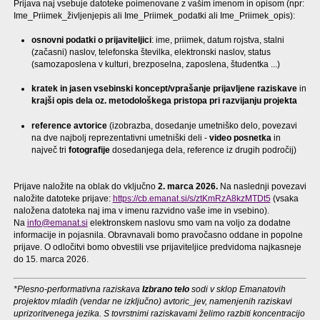
Prijava naj vsebuje datoteke poimenovane z vašim imenom in opisom (npr:
Ime_Priimek_življenjepis ali Ime_Priimek_podatki ali Ime_Priimek_opis):
osnovni podatki o prijavitelj
ici
: ime, priimek, datum rojstva, stalni
(začasni) naslov, telefonska številka, elektronski naslov, status
(samozaposlena v kulturi, brezposelna, zaposlena, študentka ...)
kratek in jasen vsebinski koncept/
vprašanje prijavljen
e
raziskav
e
in
krajši opis dela oz.
m
etodološkega
pristopa pri razvijanju projekta
reference avtor
ice
(izobrazba, dosedanje umetniško delo, povezavi
na dve najbolj reprezentativni umetniški deli -
video posnet
ka
in
največ tri
fotografij
e
dosedanjega dela, reference iz drugih področij)
Prijave naložite na oblak do vključno
2. marca 2026.
Na naslednji povezavi
naložite datoteke prijave:
https://cb.emanat.si/s/ztKmRzA8kzMTDt5
(vsaka
naložena datoteka naj ima v imenu razvidno vaše ime in vsebino).
Na
info@emanat.si
elektronskem naslovu smo vam na voljo za dodatne
informacije in pojasnila. Obravnavali bomo pravočasno oddane in popolne
prijave. O odločitvi bomo obvestili vse prijaviteljice predvidoma najkasneje
do 15. marca 2026.
*Plesno-performativna raziskava
Izbrano telo
sodi v sklop Emanatovih
projektov mladih (vendar ne izključno) avtoric_jev, namenjenih raziskavi
uprizoritvenega jezika. S tovrstnimi raziskavami želimo razbiti koncentracijo