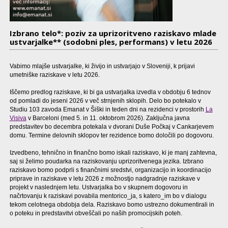
Izbrano telo*: poziv za uprizoritveno raziskavo mlade
ustvarjalke** (sodobni ples, performans) v letu 2026
Vabimo mlajše ustvarjalke, ki živijo in ustvarjajo v Sloveniji, k prijavi
umetniške raziskave v letu 2026.
Iščemo predlog raziskave, ki bi ga ustvarjalka izvedla v obdobju 6 tednov
od pomladi do jeseni 2026 v več strnjenih sklopih. Delo bo potekalo v
Studiu 103 zavoda Emanat v Šiški in teden dni na rezidenci v prostorih
La
Visiva
v Barceloni (med 5. in 11. oktobrom 2026). Zaključna javna
predstavitev bo decembra potekala v dvorani Duše Počkaj v Cankarjevem
domu. Termine delovnih sklopov ter rezidence bomo določili po dogovoru.
Izvedbeno, tehnično in finančno bomo iskali raziskavo, ki je manj zahtevna,
saj si želimo poudarka na raziskovanju uprizoritvenega jezika. Izbrano
raziskavo bomo podprli s finančnimi sredstvi, organizacijo in koordinacijo
priprave in raziskave v letu 2026 z možnostjo nadgradnje raziskave v
projekt v naslednjem letu. Ustvarjalka bo v skupnem dogovoru in
načrtovanju k raziskavi povabila mentorico_ja, s katero_im bo v dialogu
tekom celotnega obdobja dela. Raziskavo bomo ustrezno dokumentirali in
o poteku in predstavitvi obveščali po naših promocijskih poteh.