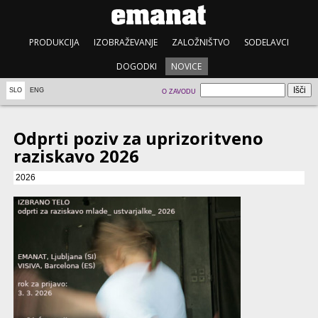
PRODUKCIJA
IZOBRAŽEVANJE
ZALOŽNIŠTVO
SODELAVCI
DOGODKI
NOVICE
SLO
ENG
O ZAVODU
Odprti poziv za uprizoritveno
raziskavo 2026
2026