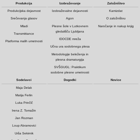
Produkcija
Izobraževanje
Založništvo
Produkcijska dejavnost
Izobraževalne dejavnosti
Kamizdat
Srečevanja glasov
Agon
O založništvu
Mladi
Plesne šole v Lutkovnem
Naročanje in nakup knjig
gledališču Ljubljana
Transmittance
IDOCDE mreža
Platforma malih umetnosti
Učna ura sodobnega plesa
Metodologije beleženja in
plesna dramaturgija
SVŠGUGL: Praktikum
sodobne plesne umetnosti
Sodelavci
Dogodki
Novice
Maja Delak
Matija Ferlin
Luka Prinčič
Irena Z. Tomažin
Jan Rozman
Loup Abramovici
Urša Sekirnik