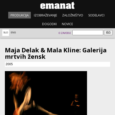
PRODUKCIJA
IZOBRAŽEVANJE
ZALOŽNIŠTVO
SODELAVCI
DOGODKI
NOVICE
SLO
ENG
O ZAVODU
Maja Delak & Mala Kline: Galerija
mrtvih žensk
2005