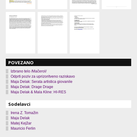
POVEZANO
Izbrano telo /Mačerol/
Odprti poziv za uprizoritveno raziskavo
Maja Delak: Serata artistica giovanile
Maja Delak: Drage Drage
Maja Delak & Mala Kline: HI-RES
Sodelavci
Irena Z. Tomažin
Maja Delak
Matej Kejžar
Mauricio Ferlin