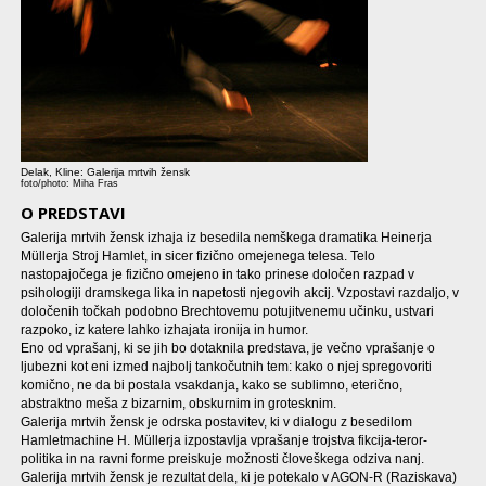
Delak, Kline: Galerija mrtvih žensk
foto/photo: Miha Fras
O PREDSTAVI
Galerija mrtvih žensk izhaja iz besedila nemškega dramatika Heinerja
Müllerja Stroj Hamlet, in sicer fizično omejenega telesa. Telo
nastopajočega je fizično omejeno in tako prinese določen razpad v
psihologiji dramskega lika in napetosti njegovih akcij. Vzpostavi razdaljo, v
določenih točkah podobno Brechtovemu potujitvenemu učinku, ustvari
razpoko, iz katere lahko izhajata ironija in humor.
Eno od vprašanj, ki se jih bo dotaknila predstava, je večno vprašanje o
ljubezni kot eni izmed najbolj tankočutnih tem: kako o njej spregovoriti
komično, ne da bi postala vsakdanja, kako se sublimno, eterično,
abstraktno meša z bizarnim, obskurnim in grotesknim.
Galerija mrtvih žensk je odrska postavitev, ki v dialogu z besedilom
Hamletmachine H. Müllerja izpostavlja vprašanje trojstva fikcija-teror-
politika in na ravni forme preiskuje možnosti človeškega odziva nanj.
Galerija mrtvih žensk je rezultat dela, ki je potekalo v AGON-R (Raziskava)