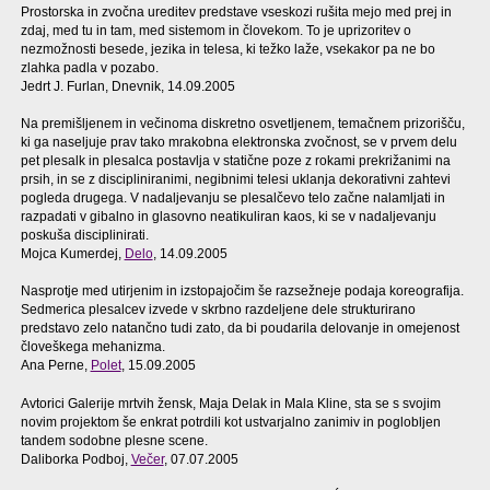
Prostorska in zvočna ureditev predstave vseskozi rušita mejo med prej in
zdaj, med tu in tam, med sistemom in človekom. To je uprizoritev o
nezmožnosti besede, jezika in telesa, ki težko laže, vsekakor pa ne bo
zlahka padla v pozabo.
Jedrt J. Furlan, Dnevnik, 14.09.2005
Na premišljenem in večinoma diskretno osvetljenem, temačnem prizorišču,
ki ga naseljuje prav tako mrakobna elektronska zvočnost, se v prvem delu
pet plesalk in plesalca postavlja v statične poze z rokami prekrižanimi na
prsih, in se z discipliniranimi, negibnimi telesi uklanja dekorativni zahtevi
pogleda drugega. V nadaljevanju se plesalčevo telo začne nalamljati in
razpadati v gibalno in glasovno neatikuliran kaos, ki se v nadaljevanju
poskuša disciplinirati.
Mojca Kumerdej,
Delo
, 14.09.2005
Nasprotje med utirjenim in izstopajočim še razsežneje podaja koreografija.
Sedmerica plesalcev izvede v skrbno razdeljene dele strukturirano
predstavo zelo natančno tudi zato, da bi poudarila delovanje in omejenost
človeškega mehanizma.
Ana Perne,
Polet
, 15.09.2005
Avtorici Galerije mrtvih žensk, Maja Delak in Mala Kline, sta se s svojim
novim projektom še enkrat potrdili kot ustvarjalno zanimiv in poglobljen
tandem sodobne plesne scene.
Daliborka Podboj,
Večer
, 07.07.2005