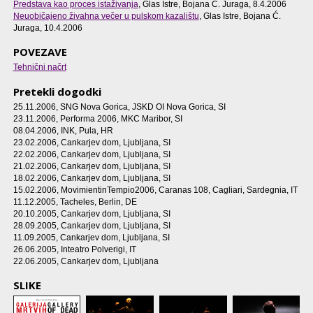
Predstava kao proces istaživanja
, Glas Istre, Bojana Ć. Juraga, 8.4.2006
Neuobičajeno živahna večer u pulskom kazalištu
, Glas Istre, Bojana Ć.
Juraga, 10.4.2006
POVEZAVE
Tehnični načrt
Pretekli dogodki
25.11.2006
, SNG Nova Gorica, JSKD OI Nova Gorica, SI
23.11.2006
, Performa 2006, MKC Maribor, SI
08.04.2006
, INK, Pula, HR
23.02.2006
, Cankarjev dom, Ljubljana, SI
22.02.2006
, Cankarjev dom, Ljubljana, SI
21.02.2006
, Cankarjev dom, Ljubljana, SI
18.02.2006
, Cankarjev dom, Ljubljana, SI
15.02.2006
, MovimientinTempio2006, Caranas 108, Cagliari, Sardegnia, IT
11.12.2005
, Tacheles, Berlin, DE
20.10.2005
, Cankarjev dom, Ljubljana, SI
28.09.2005
, Cankarjev dom, Ljubljana, SI
11.09.2005
, Cankarjev dom, Ljubljana, SI
26.06.2005
, Inteatro Polverigi, IT
22.06.2005
, Cankarjev dom, Ljubljana
SLIKE