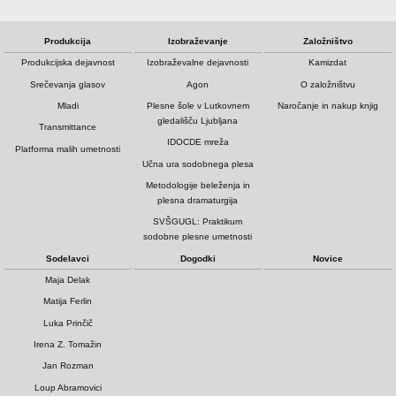
Produkcija
Izobraževanje
Založništvo
Produkcijska dejavnost
Izobraževalne dejavnosti
Kamizdat
Srečevanja glasov
Agon
O založništvu
Mladi
Plesne šole v Lutkovnem
Naročanje in nakup knjig
gledališču Ljubljana
Transmittance
IDOCDE mreža
Platforma malih umetnosti
Učna ura sodobnega plesa
Metodologije beleženja in
plesna dramaturgija
SVŠGUGL: Praktikum
sodobne plesne umetnosti
Sodelavci
Dogodki
Novice
Maja Delak
Matija Ferlin
Luka Prinčič
Irena Z. Tomažin
Jan Rozman
Loup Abramovici