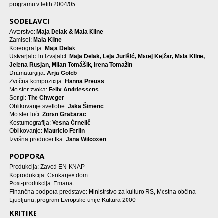
programu v letih 2004/05.
SODELAVCI
Avtorstvo:
Maja Delak & Mala Kline
Zamisel:
Mala Kline
Koreografija:
Maja Delak
Ustvarjalci in izvajalci:
Maja Delak, Leja Jurišić, Matej Kejžar, Mala Kline,
Jelena Rusjan, Milan Tomášik, Irena Tomažin
Dramaturgija:
Anja Golob
Zvočna kompozicija:
Hanna Preuss
Mojster zvoka:
Felix Andriessens
Songi:
The Chweger
Oblikovanje svetlobe:
Jaka Šimenc
Mojster luči:
Zoran Grabarac
Kostumografija:
Vesna Črnelič
Oblikovanje:
Mauricio Ferlin
Izvršna producentka:
Jana Wilcoxen
PODPORA
Produkcija: Zavod EN-KNAP
Koprodukcija: Cankarjev dom
Post-produkcija: Emanat
Finančna podpora predstave: Ministrstvo za kulturo RS, Mestna občina
Ljubljana, program Evropske unije Kultura 2000
KRITIKE