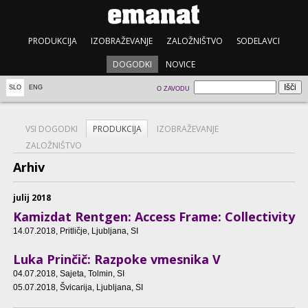
PRODUKCIJA
IZOBRAŽEVANJE
ZALOŽNIŠTVO
SODELAVCI
DOGODKI
NOVICE
SLO
ENG
O ZAVODU
VSI DOGODKI
PRODUKCIJA
IZOBRAŽEVANJE
ZALOŽNIŠTVO
Arhiv
julij 2018
Kamizdat Rentgen: Access Frame: Collectivity
14.07.2018
, Pritličje, Ljubljana, SI
Luka Prinčič: Razpoke vmesnika V
04.07.2018
, Sajeta, Tolmin, SI
05.07.2018
, Švicarija, Ljubljana, SI