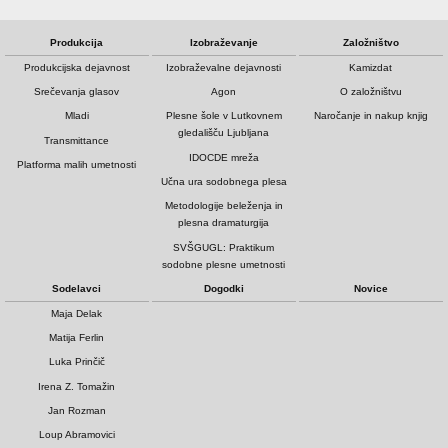
Produkcija
Izobraževanje
Založništvo
Produkcijska dejavnost
Izobraževalne dejavnosti
Kamizdat
Srečevanja glasov
Agon
O založništvu
Mladi
Plesne šole v Lutkovnem
Naročanje in nakup knjig
gledališču Ljubljana
Transmittance
IDOCDE mreža
Platforma malih umetnosti
Učna ura sodobnega plesa
Metodologije beleženja in
plesna dramaturgija
SVŠGUGL: Praktikum
sodobne plesne umetnosti
Sodelavci
Dogodki
Novice
Maja Delak
Matija Ferlin
Luka Prinčič
Irena Z. Tomažin
Jan Rozman
Loup Abramovici