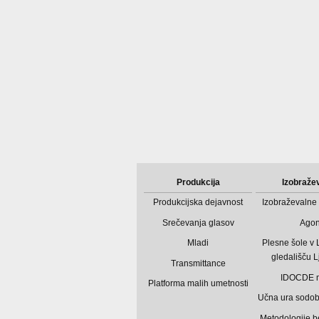
Produkcija
Izobraže
Produkcijska dejavnost
Izobraževalne 
Srečevanja glasov
Ago
Mladi
Plesne šole v
gledališču L
Transmittance
IDOCDE 
Platforma malih umetnosti
Učna ura sodo
Metodologije b