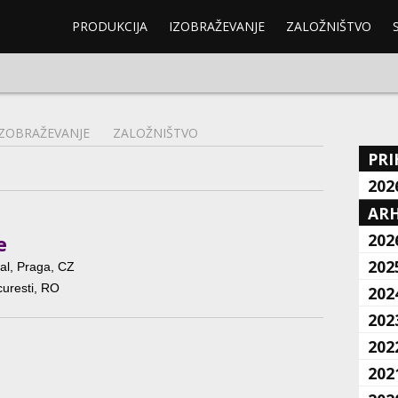
PRODUKCIJA
IZOBRAŽEVANJE
ZALOŽNIŠTVO
IZOBRAŽEVANJE
ZALOŽNIŠTVO
PRI
202
ARH
202
e
202
val, Praga, CZ
curesti, RO
202
202
202
202