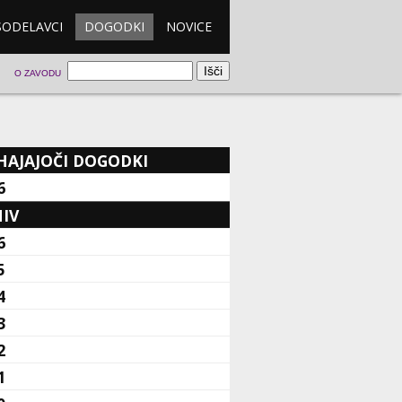
SODELAVCI
DOGODKI
NOVICE
O ZAVODU
HAJAJOČI DOGODKI
6
IV
6
5
4
3
2
1