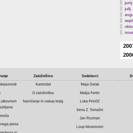
junij
julij
avgu
sep
okto
nov
200
200
vanje
Založništvo
Sodelavci
D
dejavnosti
Kamizdat
Maja Delak
n
O založništvu
Matija Ferlin
 Lutkovnem
Naročanje in nakup knjig
Luka Prinčič
jubljana
Irena Z. Tomažin
mreža
Jan Rozman
bnega plesa
Loup Abramovici
eleženja in