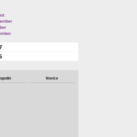
st
tember
ber
ember
7
6
ogodki
Novice