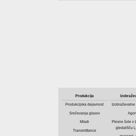
Produkcija
Izobraže
Produkcijska dejavnost
Izobraževalne 
Srečevanja glasov
Ago
Mladi
Plesne šole v
gledališču L
Transmittance