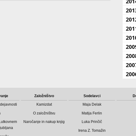
201
201
201
201
201
200
200
200
200
vanje
Založništvo
Sodelavci
D
dejavnosti
Kamizdat
Maja Delak
n
O založništvu
Matija Ferlin
 Lutkovnem
Naročanje in nakup knjig
Luka Prinčič
jubljana
Irena Z. Tomažin