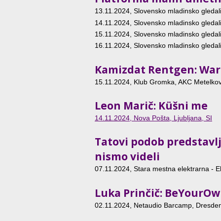
13.11.2024
, Slovensko mladinsko gledali
14.11.2024
, Slovensko mladinsko gledali
15.11.2024
, Slovensko mladinsko gledali
16.11.2024
, Slovensko mladinsko gledali
Kamizdat Rentgen: Warr
15.11.2024
, Klub Gromka, AKC Metelkova
Leon Marič: Küšni me
14.11.2024
, Nova Pošta, Ljubljana, SI
Tatovi podob predstavlja
nismo videli
07.11.2024
, Stara mestna elektrarna - El
Luka Prinčič: BeYourO
02.11.2024
, Netaudio Barcamp, Dresden,