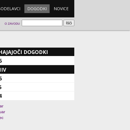
SODELAVCI
DOGODKI
NOVICE
O ZAVODU
HAJAJOČI DOGODKI
6
IV
6
5
4
ar
uar
ec