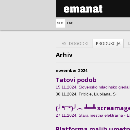
SLO
ENG
VSI DOGODKI
PRODUKCIJA
Arhiv
november 2024
Tatovi podob
15.11.2024
, Slovensko mladinsko gledali
30.11.2024
, Pritličje, Ljubljana, SI
(╯°□°)╯︵ ┻━┻ screamag
27.11.2024
, Stara mestna elektrarna - El
Platforma malih umetn