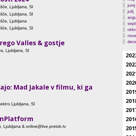
junij
šče, Ljubljana, SI
julij
šče, Ljubljana, SI
avgu
šče, Ljubljana
sep
šče, Ljubljana, SI
okto
nov
ego Valles & gostje
dec
, Ljubljana, SI
202
202
202
202
jo: Mad Jakale v filmu, ki ga
201
201
ektro Ljubljana, SI
201
wnPlatform
201
 Ljubljana & online@live.pretok.tv
201