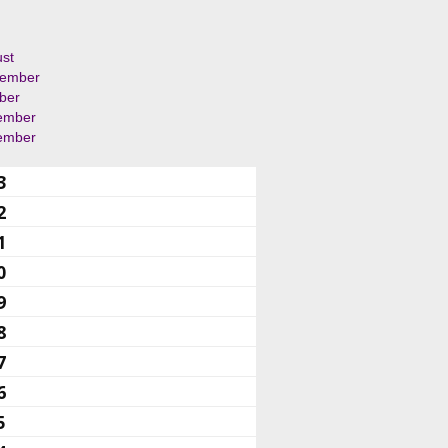
st
tember
ber
ember
ember
3
2
1
0
9
8
7
6
5