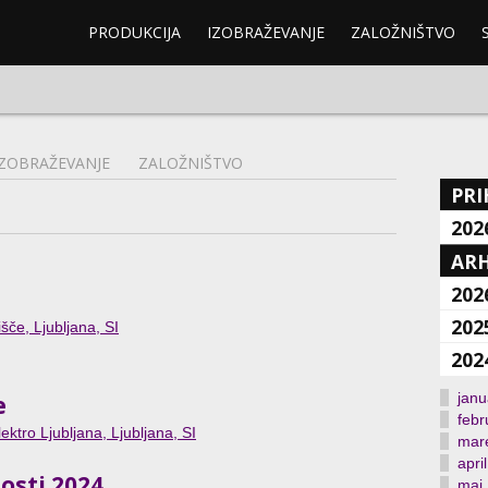
PRODUKCIJA
IZOBRAŽEVANJE
ZALOŽNIŠTVO
IZOBRAŽEVANJE
ZALOŽNIŠTVO
PRI
202
ARH
202
202
šče, Ljubljana, SI
202
janu
e
febr
ektro Ljubljana, Ljubljana, SI
mar
april
osti 2024
maj