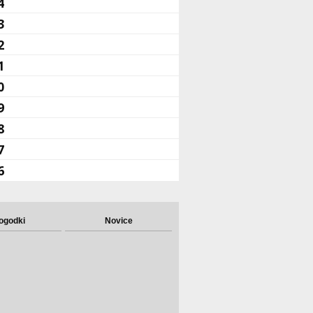
4
3
2
1
0
9
8
7
6
ogodki
Novice