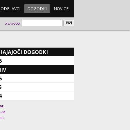
SODELAVCI
DOGODKI
NOVICE
O ZAVODU
HAJAJOČI DOGODKI
6
IV
6
5
4
ar
uar
ec