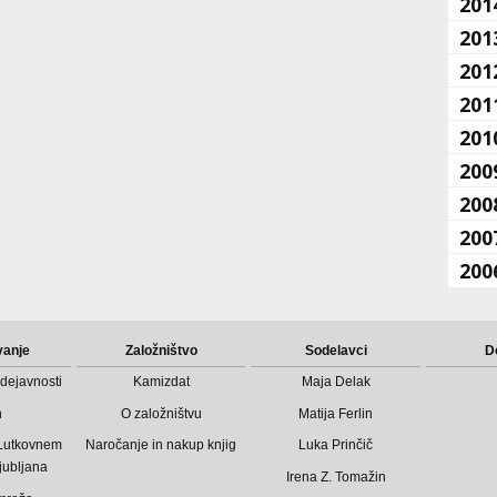
201
201
201
201
201
200
200
200
200
vanje
Založništvo
Sodelavci
D
dejavnosti
Kamizdat
Maja Delak
n
O založništvu
Matija Ferlin
 Lutkovnem
Naročanje in nakup knjig
Luka Prinčič
jubljana
Irena Z. Tomažin