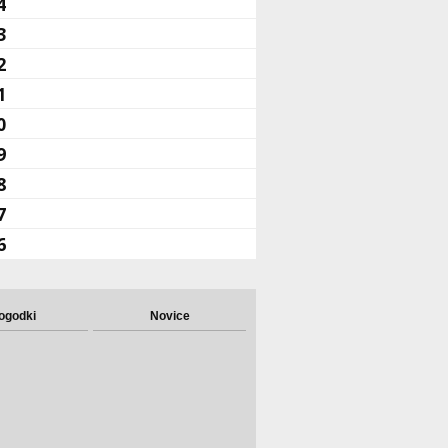
4
3
2
1
0
9
8
7
6
ogodki
Novice