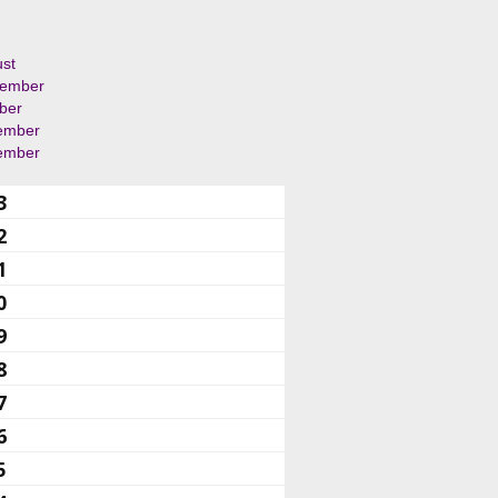
st
tember
ber
ember
ember
3
2
1
0
9
8
7
6
5