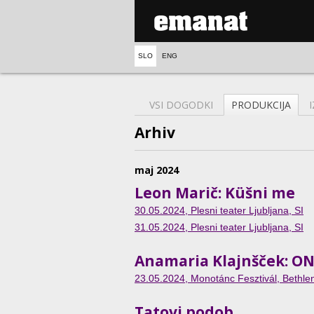
SLO
ENG
VSI DOGODKI
PRODUKCIJA
Arhiv
maj 2024
Leon Marič: Küšni me
30.05.2024
, Plesni teater Ljubljana, SI
31.05.2024
, Plesni teater Ljubljana, SI
Anamaria Klajnšček: O
23.05.2024
, Monotánc Fesztivál, Bethle
Tatovi podob