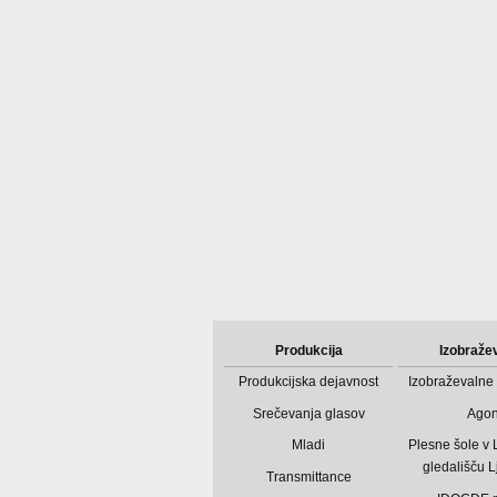
Produkcija
Izobraže
Produkcijska dejavnost
Izobraževalne 
Srečevanja glasov
Ago
Mladi
Plesne šole v
gledališču L
Transmittance