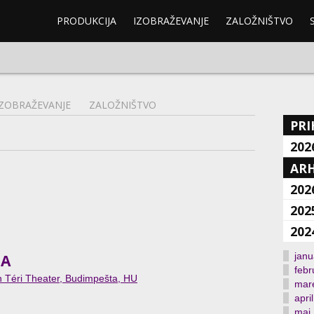
PRODUKCIJA
IZOBRAŽEVANJE
ZALOŽNIŠTVO
IZOBRAŽEVANJE
ZALOŽNIŠTVO
PRI
202
ARH
202
202
202
janu
NA
febr
n Téri Theater, Budimpešta, HU
mar
april
maj