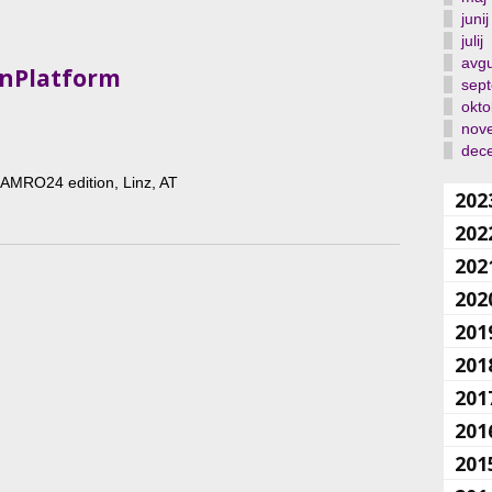
junij
julij
avgu
wnPlatform
sep
okto
nov
dec
/ AMRO24 edition, Linz, AT
202
202
202
202
201
201
201
201
201