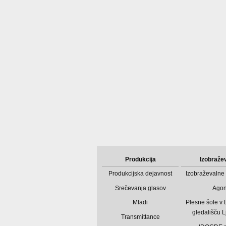
Produkcija
Izobraže
Produkcijska dejavnost
Izobraževalne 
Srečevanja glasov
Ago
Mladi
Plesne šole v
gledališču L
Transmittance