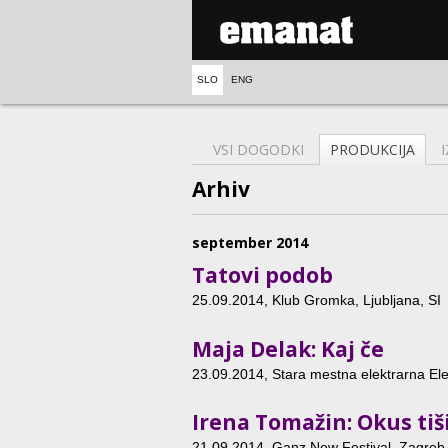
SLO
ENG
VSI DOGODKI
PRODUKCIJA
Arhiv
september 2014
Tatovi podob
25.09.2014
, Klub Gromka, Ljubljana, SI
Maja Delak: Kaj če
23.09.2014
, Stara mestna elektrarna Ele
Irena Tomažin: Okus ti
21.09.2014
, Ganz New Festival, Zagreb