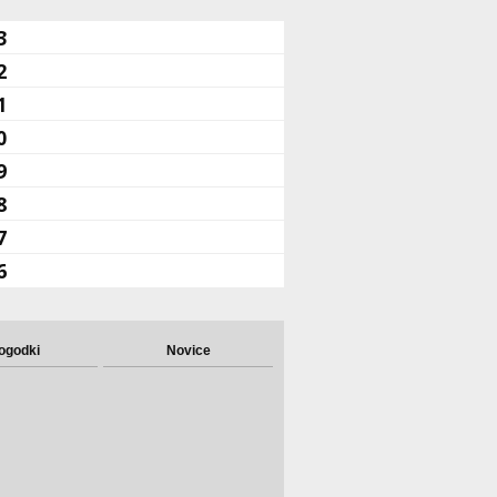
3
2
1
0
9
8
7
6
ogodki
Novice