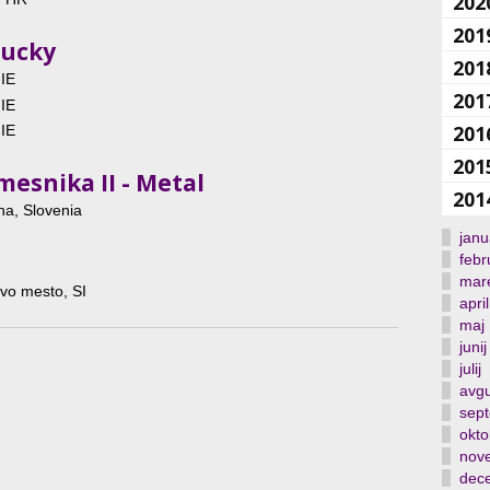
202
201
Lucky
201
 IE
201
 IE
201
 IE
201
mesnika II - Metal
201
na, Slovenia
janu
febr
mar
ovo mesto, SI
april
maj
junij
julij
avgu
sep
okto
nov
dec