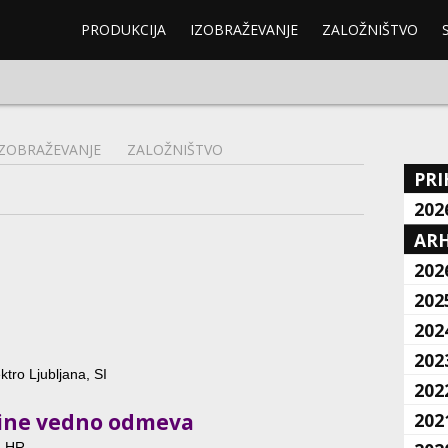
PRODUKCIJA
IZOBRAŽEVANJE
ZALOŽNIŠTVO
IZOBRAŽEVANJE
ZALOŽNIŠTVO
PRI
202
ARH
202
202
202
202
ktro Ljubljana, SI
202
šine vedno odmeva
202
, HR