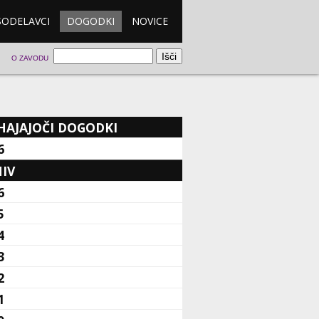
SODELAVCI
DOGODKI
NOVICE
O ZAVODU
HAJAJOČI DOGODKI
6
IV
6
5
4
3
2
1