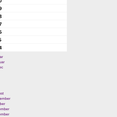
0
9
8
7
6
5
4
ar
uar
ec
st
tember
ber
ember
ember