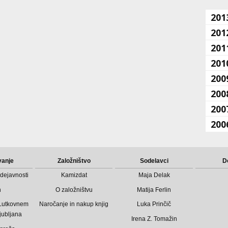
201
201
201
201
200
200
200
200
vanje
Založništvo
Sodelavci
D
dejavnosti
Kamizdat
Maja Delak
n
O založništvu
Matija Ferlin
 Lutkovnem
Naročanje in nakup knjig
Luka Prinčič
jubljana
Irena Z. Tomažin