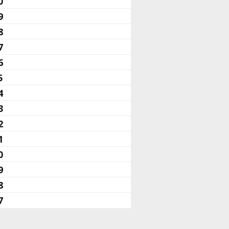
0
9
8
7
6
5
4
3
2
1
0
9
8
7