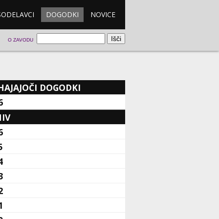
SODELAVCI
DOGODKI
NOVICE
O ZAVODU
HAJAJOČI DOGODKI
6
IV
6
5
4
3
2
1