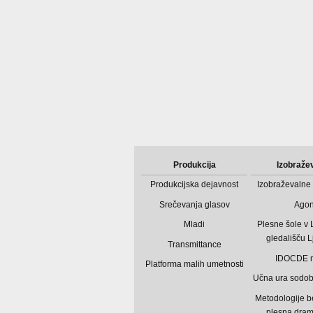
Produkcija
Izobraže
Produkcijska dejavnost
Izobraževalne 
Srečevanja glasov
Ago
Mladi
Plesne šole v
gledališču L
Transmittance
IDOCDE 
Platforma malih umetnosti
Učna ura sodo
Metodologije b
plesna dram