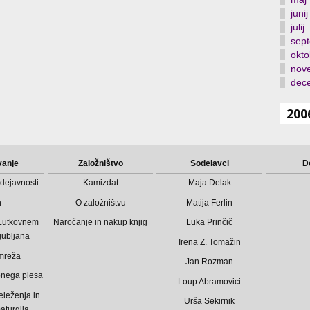
junij
julij
sep
okto
nov
dec
200
vanje
Založništvo
Sodelavci
D
dejavnosti
Kamizdat
Maja Delak
n
O založništvu
Matija Ferlin
 Lutkovnem
Naročanje in nakup knjig
Luka Prinčič
jubljana
Irena Z. Tomažin
mreža
Jan Rozman
bnega plesa
Loup Abramovici
eleženja in
Urša Sekirnik
aturgija