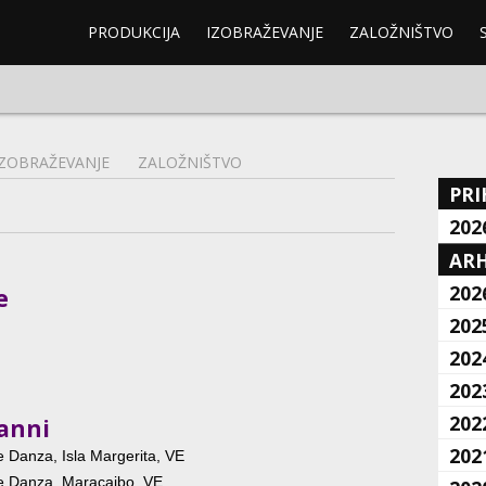
PRODUKCIJA
IZOBRAŽEVANJE
ZALOŽNIŠTVO
IZOBRAŽEVANJE
ZALOŽNIŠTVO
PRI
202
ARH
202
e
202
202
202
202
anni
202
de Danza, Isla Margerita, VE
 de Danza, Maracaibo, VE