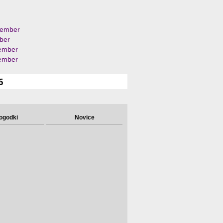
tember
ber
ember
ember
6
ogodki
Novice