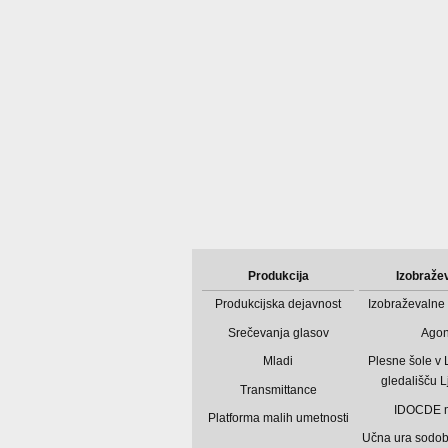
Produkcija
Izobraže
Produkcijska dejavnost
Izobraževalne 
Srečevanja glasov
Ago
Mladi
Plesne šole v
gledališču L
Transmittance
IDOCDE 
Platforma malih umetnosti
Učna ura sodo