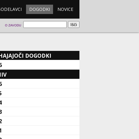
SODELAVCI
DOGODKI
NOVICE
O ZAVODU
HAJAJOČI DOGODKI
6
IV
6
5
4
3
2
1