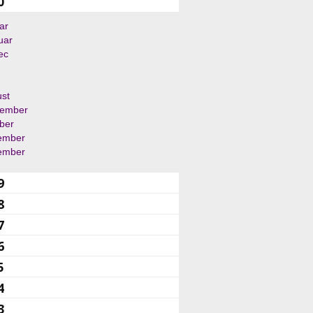
0
ar
uar
ec
st
tember
ber
ember
ember
9
8
7
6
5
4
3