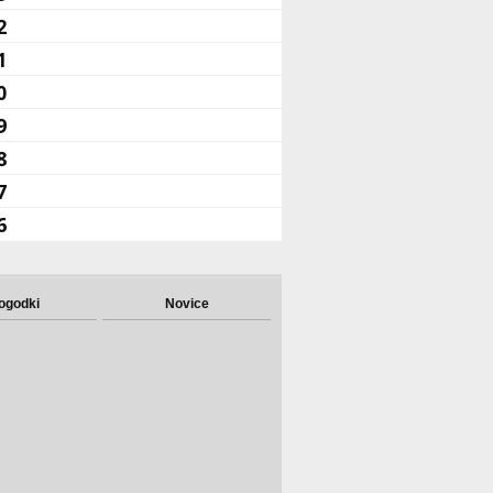
2
1
0
9
8
7
6
ogodki
Novice