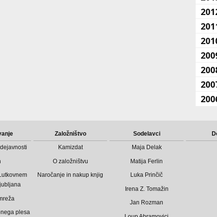
201
201
201
200
200
200
200
vanje
Založništvo
Sodelavci
D
dejavnosti
Kamizdat
Maja Delak
n
O založništvu
Matija Ferlin
 Lutkovnem
Naročanje in nakup knjig
Luka Prinčič
jubljana
Irena Z. Tomažin
mreža
Jan Rozman
bnega plesa
Loup Abramovici