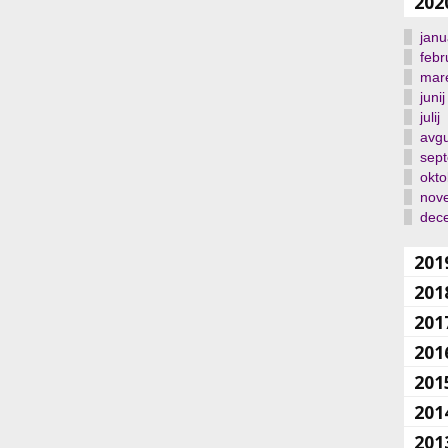
202
janu
febr
mar
junij
julij
avgu
sep
okto
nov
dec
201
201
201
201
201
201
201