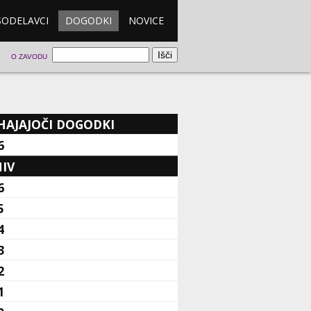
SODELAVCI
DOGODKI
NOVICE
O ZAVODU
HAJAJOČI DOGODKI
6
IV
6
5
4
3
2
1