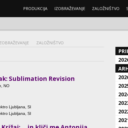
PRODUKCIJA
IZOBRAŽEVANJE
ZALOŽNIŠTVO
IZOBRAŽEVANJE
ZALOŽNIŠTVO
PRI
202
ARH
202
ak: Sublimation Revision
202
n, NO
202
202
ktro Ljubljana, SI
202
ktro Ljubljana, SI
202
rižaj: ... in kliči me Antonija