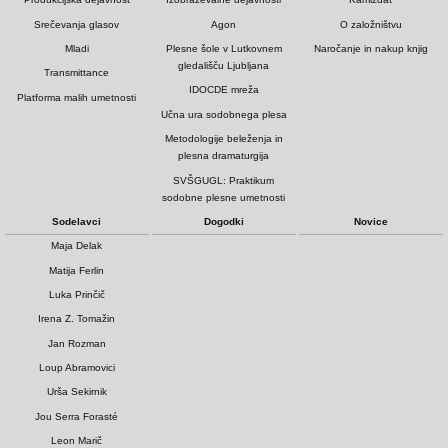
Srečevanja glasov
Agon
O založništvu
Mladi
Plesne šole v Lutkovnem
Naročanje in nakup knjig
gledališču Ljubljana
Transmittance
IDOCDE mreža
Platforma malih umetnosti
Učna ura sodobnega plesa
Metodologije beleženja in
plesna dramaturgija
SVŠGUGL: Praktikum
sodobne plesne umetnosti
Sodelavci
Dogodki
Novice
Maja Delak
Matija Ferlin
Luka Prinčič
Irena Z. Tomažin
Jan Rozman
Loup Abramovici
Urša Sekirnik
Jou Serra Forasté
Leon Marič