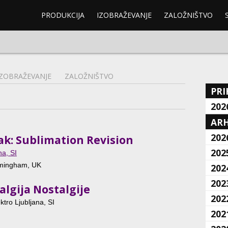
PRODUKCIJA
IZOBRAŽEVANJE
ZALOŽNIŠTVO
IZOBRAŽEVANJE
ZALOŽNIŠTVO
PRI
202
ARH
202
ak: Sublimation Revision
202
na, SI
irmingham, UK
202
202
algija Nostalgije
202
ktro Ljubljana, SI
202