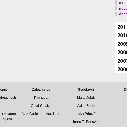
okto
nov
dec
201
201
200
200
200
200
vanje
Založništvo
Sodelavci
D
dejavnosti
Kamizdat
Maja Delak
n
O založništvu
Matija Ferlin
 Lutkovnem
Naročanje in nakup knjig
Luka Prinčič
jubljana
Irena Z. Tomažin