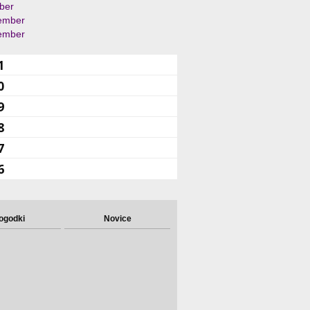
ber
ember
ember
1
0
9
8
7
6
ogodki
Novice