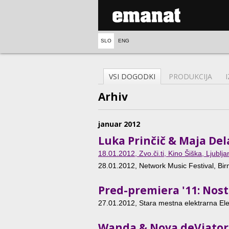
SLO
ENG
VSI DOGODKI
PRODUKCIJA
Arhiv
januar 2012
Luka Prinčič & Maja Del
18.01.2012
, Zvo.či.ti, Kino Šiška, Ljublja
28.01.2012
, Network Music Festival, B
Pred-premiera '11: Nost
27.01.2012
, Stara mestna elektrarna Ele
Wanda & Nova deViator