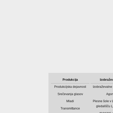
Produkcija
Izobraže
Produkcijska dejavnost
Izobraževalne 
Srečevanja glasov
Ago
Mladi
Plesne šole v
gledališču L
Transmittance