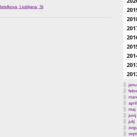
202
etelkova, Ljubljana, SI
201
201
201
201
201
201
201
201
janu
febr
mar
april
maj
junij
julij
avgu
sep