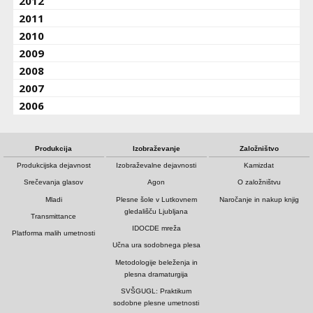
2012
2011
2010
2009
2008
2007
2006
Produkcija
Izobraževanje
Založništvo
Produkcijska dejavnost
Izobraževalne dejavnosti
Kamizdat
Srečevanja glasov
Agon
O založništvu
Mladi
Plesne šole v Lutkovnem
Naročanje in nakup knjig
gledališču Ljubljana
Transmittance
IDOCDE mreža
Platforma malih umetnosti
Učna ura sodobnega plesa
Metodologije beleženja in
plesna dramaturgija
SVŠGUGL: Praktikum
sodobne plesne umetnosti