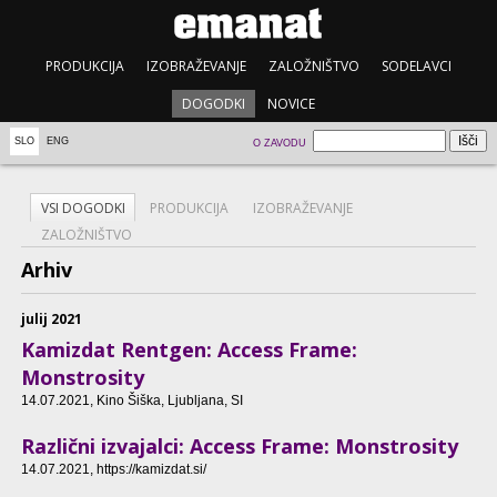
PRODUKCIJA
IZOBRAŽEVANJE
ZALOŽNIŠTVO
SODELAVCI
DOGODKI
NOVICE
SLO
ENG
O ZAVODU
VSI DOGODKI
PRODUKCIJA
IZOBRAŽEVANJE
ZALOŽNIŠTVO
Arhiv
julij 2021
Kamizdat Rentgen: Access Frame:
Monstrosity
14.07.2021
, Kino Šiška, Ljubljana, SI
Različni izvajalci: Access Frame: Monstrosity
14.07.2021
, https://kamizdat.si/