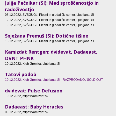
Julija Pečnikar (SI): Med sproščenostjo in
radoživostjo
08.12.2022
, SVŠGUGL, Plesni in gledališki center, Ljubljana, SI
12.12.2022
, SVŠGUGL, Plesni in gledališki center, Ljubljana, SI
19.12.2022
, SVŠGUGL, Plesni in gledališki center, Ljubljana, SI
Snježana Premuš (SI): Dotične tišine
15.12.2022
, SVŠGUGL, Plesni in gledališki center, Ljubljana, SI
Kamizdat Rentgen: dvidevat, Dadaeast,
DVNT PHNK
10.12.2022
, Klub Gromka, Ljubljana, SI
Tatovi podob
10.12.2022
, Klub Gromka, Ljubljana, SI - RAZPRODANO / SOLD OUT
dvidevat: Pulse Defusion
10.12.2022
, https://kamizdat.si/
Dadaeast: Baby Heracles
09.12.2022
, https://kamizdat.si/