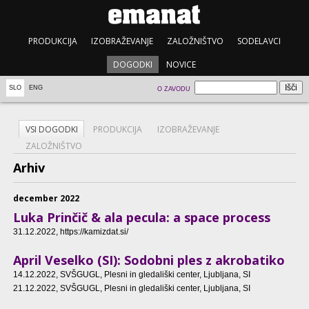
PRODUKCIJA
IZOBRAŽEVANJE
ZALOŽNIŠTVO
SODELAVCI
DOGODKI
NOVICE
SLO
ENG
O ZAVODU
VSI DOGODKI
PRODUKCIJA
IZOBRAŽEVANJE
ZALOŽNIŠTVO
Arhiv
december 2022
Luka Prinčič & ala pecula: a space process
31.12.2022
, https://kamizdat.si/
April Veselko (SI): Sodobni ples z akrobatiko
14.12.2022
, SVŠGUGL, Plesni in gledališki center, Ljubljana, SI
21.12.2022
, SVŠGUGL, Plesni in gledališki center, Ljubljana, SI