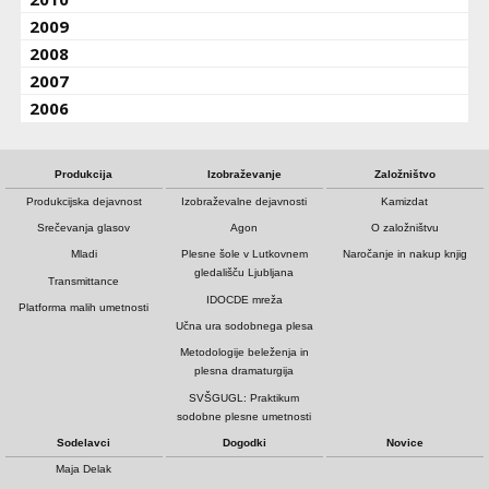
2009
2008
2007
2006
Produkcija
Izobraževanje
Založništvo
Produkcijska dejavnost
Izobraževalne dejavnosti
Kamizdat
Srečevanja glasov
Agon
O založništvu
Mladi
Plesne šole v Lutkovnem
Naročanje in nakup knjig
gledališču Ljubljana
Transmittance
IDOCDE mreža
Platforma malih umetnosti
Učna ura sodobnega plesa
Metodologije beleženja in
plesna dramaturgija
SVŠGUGL: Praktikum
sodobne plesne umetnosti
Sodelavci
Dogodki
Novice
Maja Delak