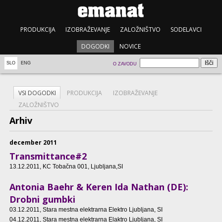
PRODUKCIJA
IZOBRAŽEVANJE
ZALOŽNIŠTVO
SODELAVCI
DOGODKI
NOVICE
SLO
ENG
O ZAVODU
VSI DOGODKI
PRODUKCIJA
IZOBRAŽEVANJE
ZALOŽNIŠTVO
Arhiv
december 2011
Transmittance#2
13.12.2011
, KC Tobačna 001, Ljubljana,SI
Antonia Baehr & Keren Ida Nathan (DE):
Drobni gumbki
03.12.2011
, Stara mestna elektrarna Elektro Ljubljana, SI
04.12.2011
, Stara mestna elektrarna Elaktro Ljubljana, SI