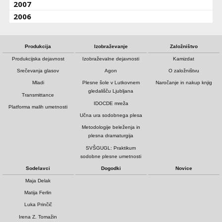
2007
2006
Produkcija
Izobraževanje
Založništvo
Produkcijska dejavnost
Izobraževalne dejavnosti
Kamizdat
Srečevanja glasov
Agon
O založništvu
Mladi
Plesne šole v Lutkovnem
Naročanje in nakup knjig
gledališču Ljubljana
Transmittance
IDOCDE mreža
Platforma malih umetnosti
Učna ura sodobnega plesa
Metodologije beleženja in
plesna dramaturgija
SVŠGUGL: Praktikum
sodobne plesne umetnosti
Sodelavci
Dogodki
Novice
Maja Delak
Matija Ferlin
Luka Prinčič
Irena Z. Tomažin