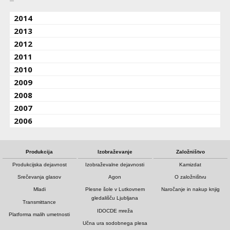
2014
2013
2012
2011
2010
2009
2008
2007
2006
Produkcija
Izobraževanje
Založništvo
Produkcijska dejavnost
Izobraževalne dejavnosti
Kamizdat
Srečevanja glasov
Agon
O založništvu
Mladi
Plesne šole v Lutkovnem
Naročanje in nakup knjig
gledališču Ljubljana
Transmittance
IDOCDE mreža
Platforma malih umetnosti
Učna ura sodobnega plesa