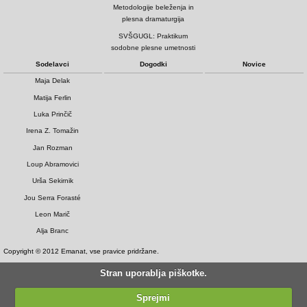
Metodologije beleženja in
plesna dramaturgija
SVŠGUGL: Praktikum
sodobne plesne umetnosti
Sodelavci
Dogodki
Novice
Maja Delak
Matija Ferlin
Luka Prinčič
Irena Z. Tomažin
Jan Rozman
Loup Abramovici
Urša Sekirnik
Jou Serra Forasté
Leon Marič
Alja Branc
Copyright © 2012 Emanat, vse pravice pridržane.
Stran uporablja piškotke.
Sprejmi