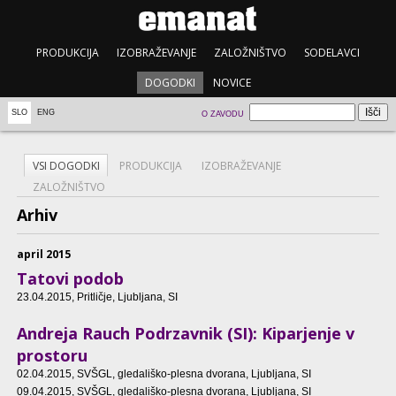
PRODUKCIJA
IZOBRAŽEVANJE
ZALOŽNIŠTVO
SODELAVCI
DOGODKI
NOVICE
SLO
ENG
O ZAVODU
VSI DOGODKI
PRODUKCIJA
IZOBRAŽEVANJE
ZALOŽNIŠTVO
Arhiv
april 2015
Tatovi podob
23.04.2015
, Pritličje, Ljubljana, SI
Andreja Rauch Podrzavnik (SI): Kiparjenje v
prostoru
02.04.2015
, SVŠGL, gledališko-plesna dvorana, Ljubljana, SI
09.04.2015
, SVŠGL, gledališko-plesna dvorana, Ljubljana, SI