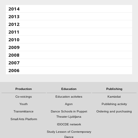
2014
2013
2012
2011
2010
2009
2008
2007
2006
Production
Education
Publishing
Co-voicings
Education activites
Kamizdat
Youth
Agon
Publishing activity
Transmittance
Dance Schools in Puppet
Ordering and purchasing
Theater Ljubljana
Small Arts Platform
IDOCDE network
Study Lesson of Contemporary
Dance