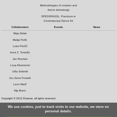
Methodologies of notation and
dance dramaturgy
SPEGSPAGSL: Practicum in
Contemporary Dance Art
Collaborators
Events
News
Maja Delak
Matija Ferlin
Luka Prinčič
Irena Z. Tomažin
Jan Rozman
Loup Abramovici
Urša Sekirnik
Jou Serra Forasté
Leon Marič
Alja Branc
Copyright © 2012 Emanat, all rights reserved.
We use cookies, just to track visits to our website, we store no
personal details.