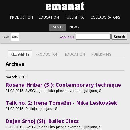
PRODUCTION
EDUCATION
PUBLISHING
COLLABORATORS
EVENTS
NEWS
SLO
ENG
ABOUT US
ALL EVENTS
PRODUCTION
EDUCATION
PUBLISHING
Archive
march 2015
Rosana Hribar (SI): Contemporary technique
31.03.2015
, SVŠGL, gledališko-plesna dvorana, Ljubljana, SI
Talk no. 2: Irena Tomažin - Nika Leskovšek
31.03.2015
, Pritličje, Ljubljana, SI
Dejan Srhoj (SI): Ballet Class
23.03.2015
, SVŠGL, gledališko-plesna dvorana, Ljubljana, SI