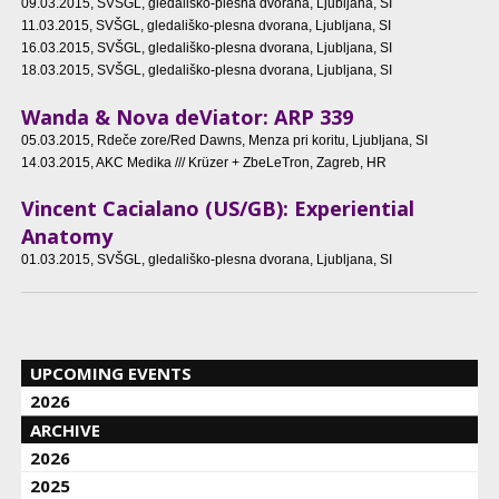
09.03.2015
, SVŠGL, gledališko-plesna dvorana, Ljubljana, SI
11.03.2015
, SVŠGL, gledališko-plesna dvorana, Ljubljana, SI
16.03.2015
, SVŠGL, gledališko-plesna dvorana, Ljubljana, SI
18.03.2015
, SVŠGL, gledališko-plesna dvorana, Ljubljana, SI
Wanda & Nova deViator: ARP 339
05.03.2015
, Rdeče zore/Red Dawns, Menza pri koritu, Ljubljana, SI
14.03.2015
, AKC Medika /// Krüzer + ZbeLeTron, Zagreb, HR
Vincent Cacialano (US/GB): Experiential
Anatomy
01.03.2015
, SVŠGL, gledališko-plesna dvorana, Ljubljana, SI
UPCOMING EVENTS
2026
ARCHIVE
2026
2025