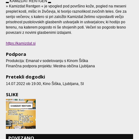
▂ KAMIZDAT RENTGEN ▂
» Kamizdat Rentgen « je vpogled pod površino kože, pogled na meseni
preplet kosti, mišic in živčevja, ki tvorijo raznolikost zvočnih teles. Gre za
serijo večerov, s katero si pri založbi Kamizdat želimo vzpostaviti večjo
prisotnost pustolovskih glasbenih ustvarjalk in ustvarjalcev, ki hodijo po
terenu, na katerem pogosto ni še shojenih poti. Večeri so pogosto tesno
povezani z novimi glasbenimi izdajami.
https://kamizdat.si
Podpora
Produkcija: Emanat v sodelovanju s Kinom Šiška
Finančna podpora projektu: Mestna občina Ljubljana
Pretekli dogodki
14.07.2022 ob 19.00
, Kino Šiška, Ljubljana, SI
SLIKE
POVEZANO