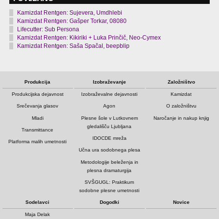
Kamizdat Rentgen: Sujevera, Umdhlebi
Kamizdat Rentgen: Gašper Torkar, 08080
Lifecutter: Sub Persona
Kamizdat Rentgen: Kikiriki + Luka Prinčič, Neo-Cymex
Kamizdat Rentgen: Saša Spačal, beepblip
Produkcija
Izobraževanje
Založništvo
Produkcijska dejavnost
Izobraževalne dejavnosti
Kamizdat
Srečevanja glasov
Agon
O založništvu
Mladi
Plesne šole v Lutkovnem
Naročanje in nakup knjig
gledališču Ljubljana
Transmittance
IDOCDE mreža
Platforma malih umetnosti
Učna ura sodobnega plesa
Metodologije beleženja in
plesna dramaturgija
SVŠGUGL: Praktikum
sodobne plesne umetnosti
Sodelavci
Dogodki
Novice
Maja Delak