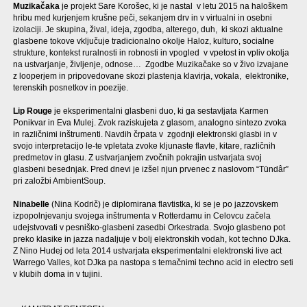
Muzikačaka
je projekt Sare Korošec, ki je nastal v letu 2015 na haloškem
hribu med kurjenjem krušne peči, sekanjem drv in v virtualni in osebni
izolaciji. Je skupina, žival, ideja, zgodba, alterego, duh, ki skozi aktualne
glasbene tokove vključuje tradicionalno okolje Haloz, kulturo, socialne
strukture, kontekst ruralnosti in robnosti in vpogled v vpetost in vpliv okolja
na ustvarjanje, življenje, odnose… Zgodbe Muzikačake so v živo izvajane
z looperjem in pripovedovane skozi plastenja klavirja, vokala, elektronike,
terenskih posnetkov in poezije.
Lip Rouge
je eksperimentalni glasbeni duo, ki ga sestavljata Karmen
Ponikvar in Eva Mulej. Zvok raziskujeta z glasom, analogno sintezo zvoka
in različnimi inštrumenti. Navdih črpata v zgodnji elektronski glasbi in v
svojo interpretacijo le-te vpletata zvoke kljunaste flavte, kitare, različnih
predmetov in glasu. Z ustvarjanjem zvočnih pokrajin ustvarjata svoj
glasbeni besednjak. Pred dnevi je izšel njun prvenec z naslovom “Tūndâr”
pri založbi AmbientSoup.
Ninabelle
(Nina Kodrič) je diplomirana flavtistka, ki se je po jazzovskem
izpopolnjevanju svojega inštrumenta v Rotterdamu in Celovcu začela
udejstvovati v pesniško-glasbeni zasedbi Orkestrada. Svojo glasbeno pot
preko klasike in jazza nadaljuje v bolj elektronskih vodah, kot techno DJka.
Z Nino Hudej od leta 2014 ustvarjata eksperimentalni elektronski live act
Warrego Valles, kot DJka pa nastopa s temačnimi techno acid in electro seti
v klubih doma in v tujini.