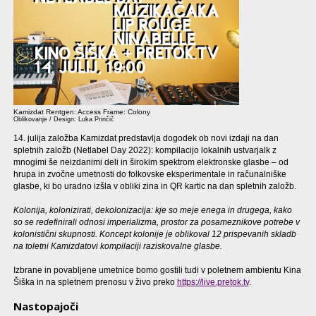
Kamizdat Rentgen: Access Frame: Colony
Oblikovanje / Design: Luka Prinčič
14. julija založba Kamizdat predstavlja dogodek ob novi izdaji na dan
spletnih založb (Netlabel Day 2022): kompilacijo lokalnih ustvarjalk z
mnogimi še neizdanimi deli in širokim spektrom elektronske glasbe – od
hrupa in zvočne umetnosti do folkovske eksperimentale in računalniške
glasbe, ki bo uradno izšla v obliki zina in QR kartic na dan spletnih založb.
Kolonija, kolonizirati, dekolonizacija: kje so meje enega in drugega, kako
so se redefinirali odnosi imperializma, prostor za posameznikove potrebe v
kolonistični skupnosti. Koncept kolonije je oblikoval 12 prispevanih skladb
na toletni Kamizdatovi kompilaciji raziskovalne glasbe.
Izbrane in povabljene umetnice bomo gostili tudi v poletnem ambientu Kina
Šiška in na spletnem prenosu v živo preko
https://live.pretok.tv
.
Nastopajoči