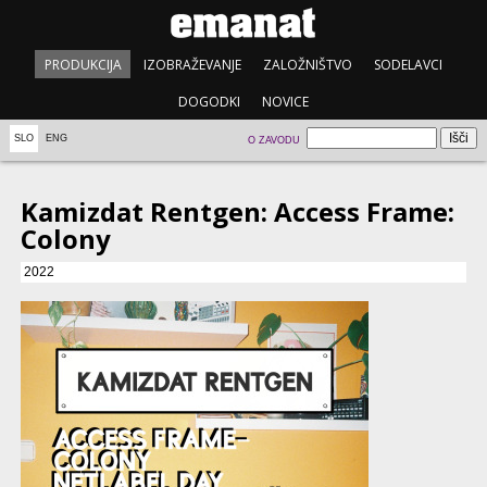
PRODUKCIJA
IZOBRAŽEVANJE
ZALOŽNIŠTVO
SODELAVCI
DOGODKI
NOVICE
SLO
ENG
O ZAVODU
Kamizdat Rentgen: Access Frame:
Colony
2022