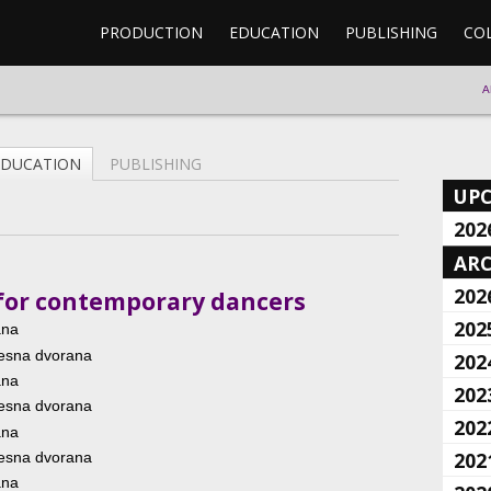
PRODUCTION
EDUCATION
PUBLISHING
CO
A
EDUCATION
PUBLISHING
UP
202
ARC
202
et for contemporary dancers
202
ana
lesna dvorana
202
ana
202
lesna dvorana
202
ana
202
lesna dvorana
ana