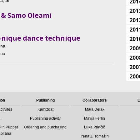
201
a, SI
201
ik & Samo Oleami
201
201
n-nique dance technique
201
ana
200
ana
200
200
200
ion
Publishing
Collaborators
E
ctivites
Kamizdat
Maja Delak
n
Publishing activity
Matija Ferlin
 in Puppet
Ordering and purchasing
Luka Prinčič
ubljana
Irena Z. Tomažin