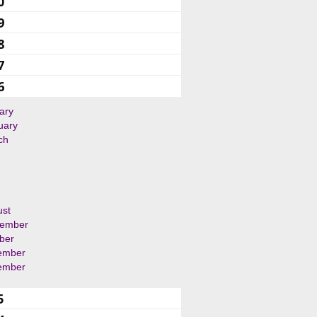
0
9
8
7
6
ary
uary
ch
ust
tember
ber
ember
ember
5