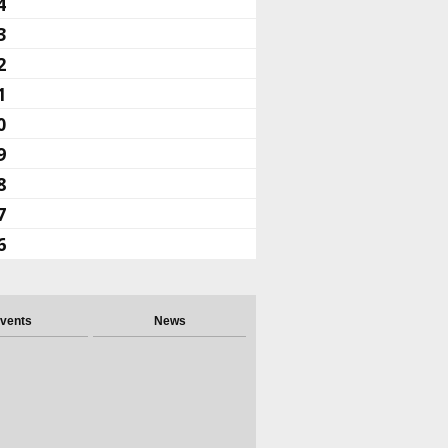
4
3
2
1
0
9
8
7
6
vents
News