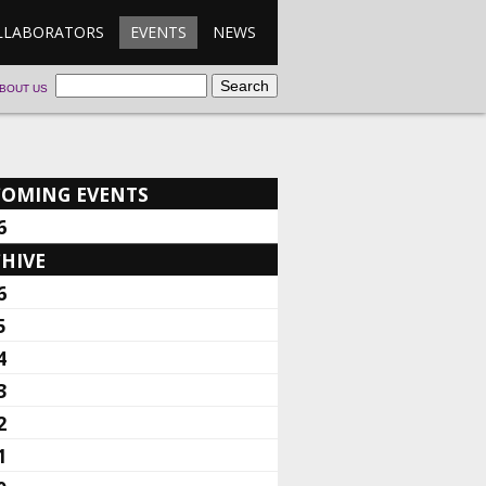
LLABORATORS
EVENTS
NEWS
BOUT US
COMING EVENTS
6
HIVE
6
5
4
3
2
1