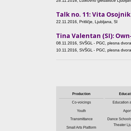
28.11.2016
, Lutkovno gledališče Ljubljan
Talk no. 11: Vita Osojn
22.11.2016
, Pritličje, Ljubljana, SI
Tina Valentan (SI): Ow
08.11.2016
, SVŠGL - PGC, plesna dvor
10.11.2016
, SVŠGL - PGC, plesna dvor
Production
Educat
Co-voicings
Education a
Youth
Ago
Transmittance
Dance Schools
Theater Lj
Small Arts Platform