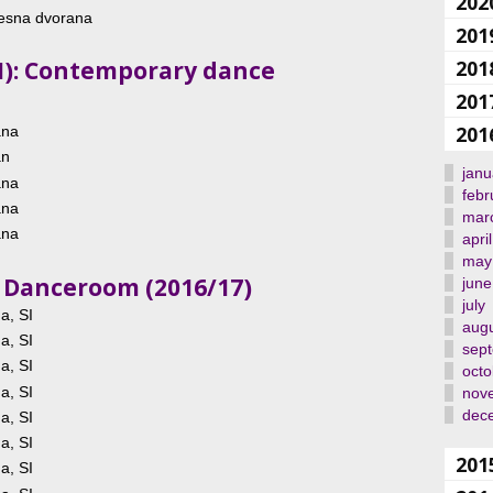
202
lesna dvorana
201
I): Contemporary dance
201
201
201
ana
an
janu
ana
febr
ana
mar
ana
april
may
le Danceroom (2016/17)
june
july
a, SI
aug
a, SI
sep
a, SI
octo
a, SI
nov
dec
a, SI
a, SI
201
a, SI