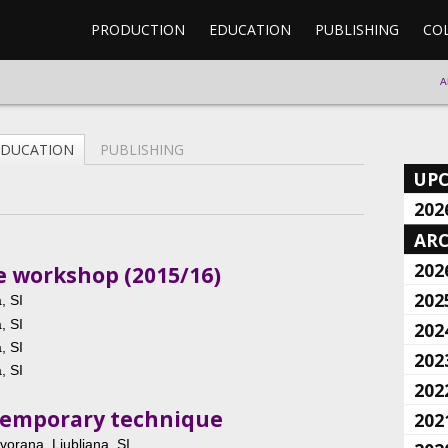
PRODUCTION
EDUCATION
PUBLISHING
CO
A
EDUCATION
PUBLISHING
UP
202
ARC
202
ce workshop (2015/16)
202
, SI
, SI
202
, SI
202
, SI
202
ntemporary technique
202
vorana, Ljubljana, SI