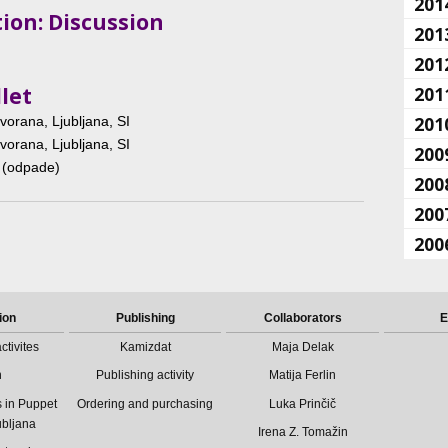
201
ion: Discussion
201
201
let
201
201
vorana, Ljubljana, SI
vorana, Ljubljana, SI
200
I (odpade)
200
200
200
ion
Publishing
Collaborators
E
ctivites
Kamizdat
Maja Delak
n
Publishing activity
Matija Ferlin
 in Puppet
Ordering and purchasing
Luka Prinčič
ubljana
Irena Z. Tomažin