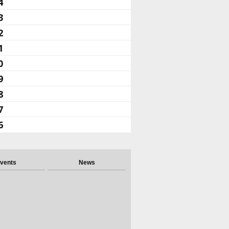
4
3
2
1
0
9
8
7
6
vents
News