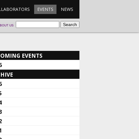
LLABORATORS
EVENTS
NEWS
BOUT US
COMING EVENTS
6
HIVE
6
5
4
3
2
1