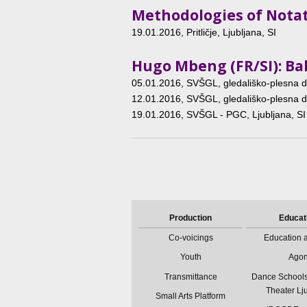
Methodologies of Notat
19.01.2016
, Pritličje, Ljubljana, SI
Hugo Mbeng (FR/SI): Bal
05.01.2016
, SVŠGL, gledališko-plesna d
12.01.2016
, SVŠGL, gledališko-plesna d
19.01.2016
, SVŠGL - PGC, Ljubljana, S
Production
Educat
Co-voicings
Education a
Youth
Ago
Transmittance
Dance Schools
Theater Lj
Small Arts Platform