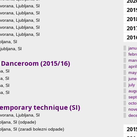
202
vorana, Ljubljana, SI
201
vorana, Ljubljana, SI
201
vorana, Ljubljana, SI
201
vorana, Ljubljana, SI
vorana, Ljubljana, SI
201
bljana, SI
janu
jubljana, SI
febr
mar
le Danceroom (2015/16)
april
na, SI
may
a, SI
june
july
na, SI
aug
na, SI
sep
octo
temporary technique (SI)
nov
vorana, Ljubljana, SI
dec
bljana, SI (odpade)
201
bljana, SI (zaradi bolezni odpade)