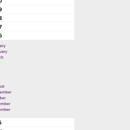
0
9
8
7
6
ary
uary
ch
ust
tember
ber
ember
ember
5