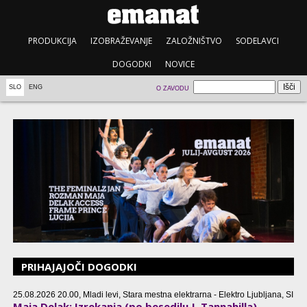
PRODUKCIJA
IZOBRAŽEVANJE
ZALOŽNIŠTVO
SODELAVCI
DOGODKI
NOVICE
SLO
ENG
O ZAVODU
PRIHAJAJOČI DOGODKI
25.08.2026 20.00, Mladi levi, Stara mestna elektrarna - Elektro Ljubljana, SI
Maja Delak: Izrekanja (po besedilu J. Tannahilla)