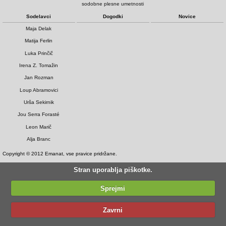
sodobne plesne umetnosti
Sodelavci
Dogodki
Novice
Maja Delak
Matija Ferlin
Luka Prinčič
Irena Z. Tomažin
Jan Rozman
Loup Abramovici
Urša Sekirnik
Jou Serra Forasté
Leon Marič
Alja Branc
Copyright © 2012 Emanat, vse pravice pridržane.
Stran uporablja piškotke.
Sprejmi
Zavrni