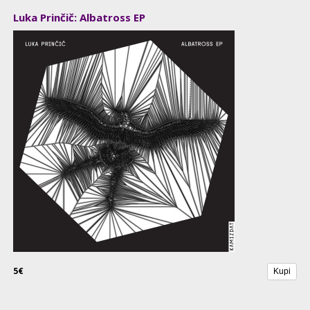
Luka Prinčič: Albatross EP
5€
Kupi