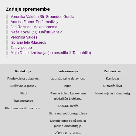
Zadnje spremembe
Veronika Valdés (SI): Grounded Gorilla
Access Frame: Performativity
Jan Rozman: Mokra oprema
Neža Kokalj (SI): Občutljivo telo
Veronika Valdés
Izbrano telo /Mačerol/
Tatovi podob
Maja Delak: Izrekanja (po besedilu J. Tannahilla)
Ame Henderson & Matija Ferlin: Šov izgine
Izbrano telo /Goričar/
Produkcija
Izobraževanje
Založništvo
Produkcijska dejavnost
Izobraževalne dejavnosti
Kamizdat
Srečevanja glasov
Agon
O založništvu
Mladi
Plesne šole v Lutkovnem
Naročanje in nakup knjig
gledališču Ljubljana
Transmittance
IDOCDE mreža
Platforma malih umetnosti
Učna ura sodobnega plesa
Metodologije beleženja in
plesna dramaturgija
SVŠGUGL: Praktikum