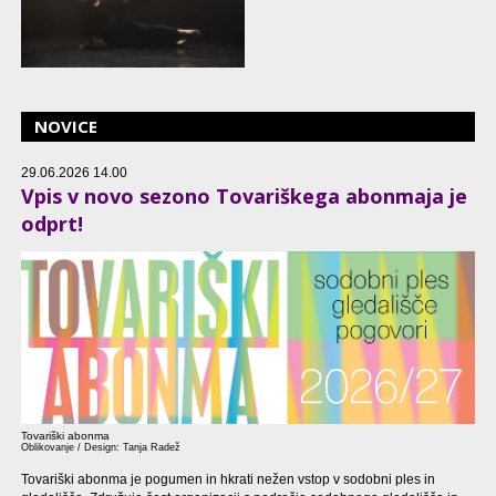
NOVICE
29.06.2026 14.00
Vpis v novo sezono Tovariškega abonmaja je
odprt!
Tovariški abonma
Oblikovanje / Design: Tanja Radež
Tovariški abonma je pogumen in hkrati nežen vstop v sodobni ples in