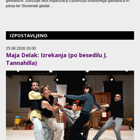
gledališče. Združuje šest organizacij s področja sodobnega gledališča in
plesa ter Slovenski gledal ...
IZPOSTAVLJENO
25.08.2026 20.00
Maja Delak: Izrekanja (po besedilu J.
Tannahilla)