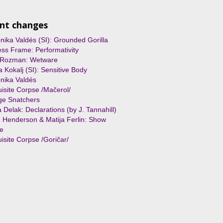
nt changes
nika Valdés (SI): Grounded Gorilla
ss Frame: Performativity
 Rozman: Wetware
 Kokalj (SI): Sensitive Body
nika Valdés
isite Corpse /Mačerol/
ge Snatchers
 Delak: Declarations (by J. Tannahill)
Henderson & Matija Ferlin: Show
e
isite Corpse /Goričar/