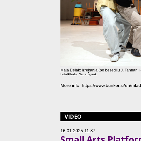
Maja Delak: Izrekanja (po besedilu J. Tannahill
Foto/Photo: Nada Žgank
More info: https://www.bunker.si/en/mladi-
VIDEO
16.01.2025 11.37
Small Arts Platfo