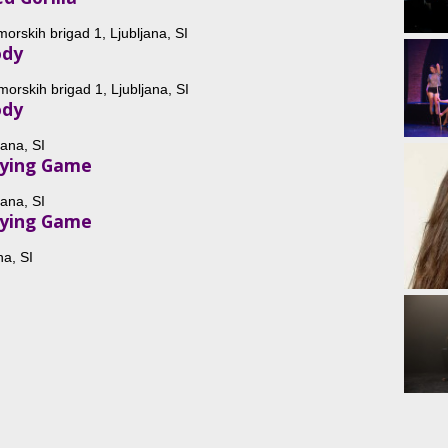
rskih brigad 1, Ljubljana, SI
ody
rskih brigad 1, Ljubljana, SI
ody
jana, SI
rying Game
jana, SI
rying Game
na, SI