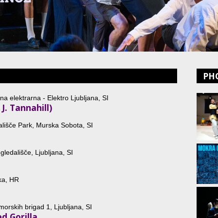
PH
a elektrarna - Elektro Ljubljana, SI
J. Tannahill)
ališče Park, Murska Sobota, SI
ledališče, Ljubljana, SI
ka, HR
rskih brigad 1, Ljubljana, SI
d Gorilla