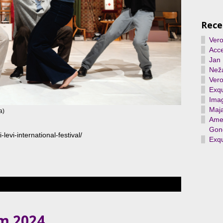
Rece
Vero
Acce
Jan
Neža
Vero
Exqu
Ima
Maja
a)
Ame 
Gon
levi-international-festival/
Exqu
rm 2024