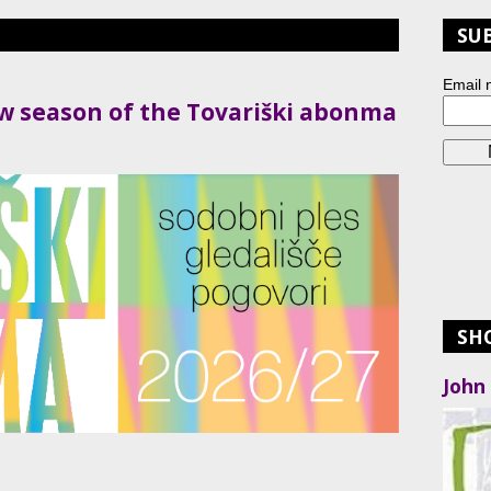
SU
Email 
ew season of the Tovariški abonma
SH
John