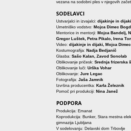
vezana na sodobni ples v njegovih začetkih
SODELAVCI
Ustvarjalci in izvajalci:
dijakinje in dij
Umetniško vodstvo:
Mojca Dimec Bogdan
Mentorice in mentorji:
Mojca Bandelj, 
Gregor Luštek, Petra Pikalo, Irena To
Video:
dijakinje in dijaki, Mojca Dime
Kostumografija:
Nadja Bedjanič
Glasba:
Sašo Kalan, Zavod Sonolab
Oblikovanje pričesk:
Srednja frizerska 
Oblikovanje luči:
Urška Vohar
Oblikovanje:
Jure Legac
Fotografija:
Jaša Jamnik
Izvršna producentka:
Karla Železnik
Pomoč pri produkciji:
Nina Janež
PODPORA
Produkcija: Emanat
Koprodukcija: Bunker, Stara mestna elektr
gimnazija Ljubljana
V sodelovanju: Delavski dom Trbovlje