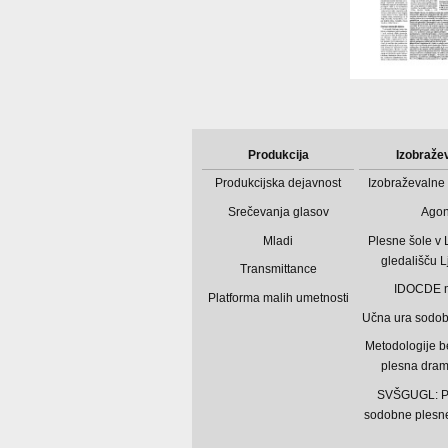
Produkcija
Izobraže
Produkcijska dejavnost
Izobraževalne 
Srečevanja glasov
Ago
Mladi
Plesne šole v
gledališču L
Transmittance
IDOCDE 
Platforma malih umetnosti
Učna ura sodo
Metodologije b
plesna dram
SVŠGUGL: P
sodobne plesne