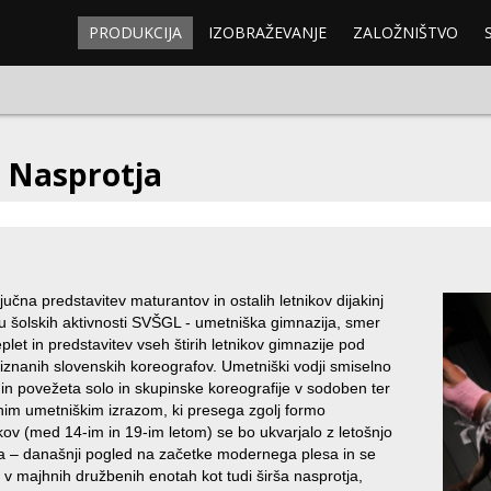
PRODUKCIJA
IZOBRAŽEVANJE
ZALOŽNIŠTVO
: Nasprotja
učna predstavitev maturantov in ostalih letnikov dijakinj
iru šolskih aktivnosti SVŠGL - umetniška gimnazija, smer
plet in predstavitev vseh štirih letnikov gimnazije pod
znanih slovenskih koreografov. Umetniški vodji smiselno
in povežeta solo in skupinske koreografije v sodoben ter
nim umetniškim izrazom, ki presega zgolj formo
kov (med 14-im in 19-im letom) se bo ukvarjalo z letošnjo
 – današnji pogled na začetke modernega plesa in se
v majhnih družbenih enotah kot tudi širša nasprotja,