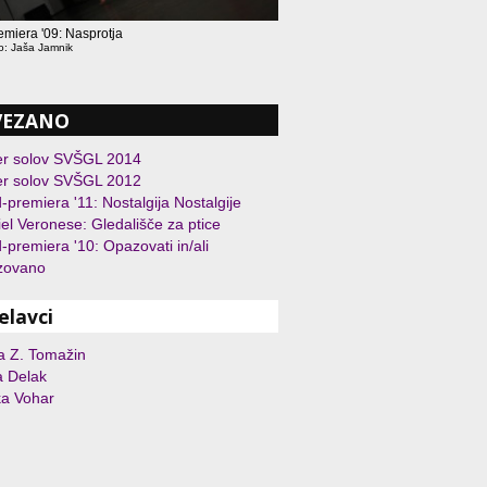
emiera '09: Nasprotja
o: Jaša Jamnik
VEZANO
er solov SVŠGL 2014
er solov SVŠGL 2012
-premiera '11: Nostalgija Nostalgije
el Veronese: Gledališče za ptice
-premiera '10: Opazovati in/ali
zovano
elavci
a Z. Tomažin
a Delak
ka Vohar