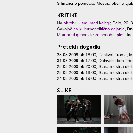
S finančno pomočjo: Mestna občina Ljubl
KRITIKE
Na obrobju - tudi med kolegi
; Delo, 26. 
Čakajoč na kulturnopolitična dejanja
, Dn
Maturanti gimnazije za sodobni ples
, In
Pretekli dogodki
28.08.2009 ob 18.00
, Festival Fronta, 
31.03.2009 ob 17.00
, Delavski dom Trbo
25.03.2009 ob 20.00
, Stara mestna elekt
25.03.2009 ob 18.00
, Stara mestna elekt
24.03.2009 ob 19.00
, Stara mestna elekt
SLIKE