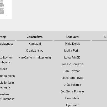
vanje
Založništvo
Sodelavci
D
dejavnosti
Kamizdat
Maja Delak
n
O založništvu
Matija Ferlin
 Lutkovnem
Naročanje in nakup knjig
Luka Prinčič
jubljana
Irena Z. Tomažin
mreža
Jan Rozman
bnega plesa
Loup Abramovici
eleženja in
Urša Sekirnik
aturgija
Jou Serra Forasté
raktikum
Leon Marič
 umetnosti
Alja Branc