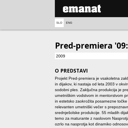
SLO
ENG
Pred-premiera '09
2009
O PREDSTAVI
Projekt Pred-premiera je vsakoletna zaklj
in dijakov, ki nastaja od leta 2003 v okv
sodobni ples. Zaključna produkcija je pre
umetniškim vodstvom in mentorstvom pri
in estetsko zaokrožita posamezne točke 
relevanten umetniški večer s prepoznav
srednješolske produkcije. 55 mladih dija
temo za maturante z naslovom Nasprotja
ozrlo na nasprotja kot dinamiko odnosov 