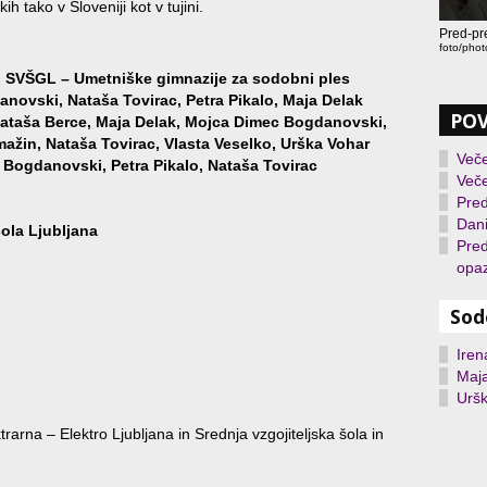
 tako v Sloveniji kot v tujini.
Pred-pr
foto/phot
aki SVŠGL – Umetniške gimnazije za sodobni ples
ovski, Nataša Tovirac, Petra Pikalo, Maja Delak
PO
Nataša Berce, Maja Delak, Mojca Dimec Bogdanovski,
mažin, Nataša Tovirac, Vlasta Veselko, Urška Vohar
Več
c Bogdanovski, Petra Pikalo, Nataša Tovirac
Več
Pred
Dani
šola Ljubljana
Pred
opa
Sod
Iren
Maj
Urš
arna – Elektro Ljubljana in Srednja vzgojiteljska šola in