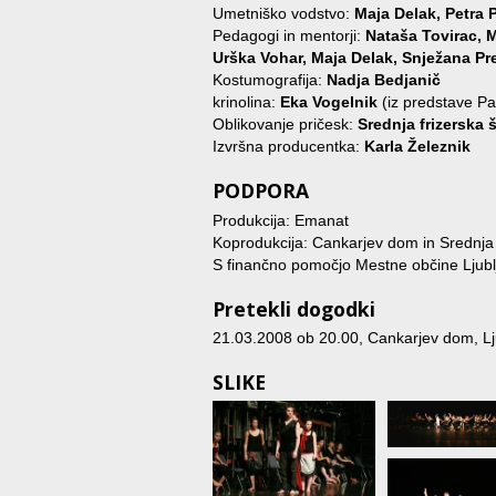
Umetniško vodstvo:
Maja Delak, Petra 
Pedagogi in mentorji:
Nataša Tovirac, M
Urška Vohar, Maja Delak, Snježana Pr
Kostumografija:
Nadja Bedjanič
krinolina:
Eka Vogelnik
(iz predstave P
Oblikovanje pričesk:
Srednja frizerska 
Izvršna producentka:
Karla Železnik
PODPORA
Produkcija: Emanat
Koprodukcija: Cankarjev dom in Srednja v
S finančno pomočjo Mestne občine Ljublj
Pretekli dogodki
21.03.2008 ob 20.00
, Cankarjev dom, Lj
SLIKE