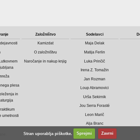
vanje
Založništvo
Sodelavci
D
dejavnosti
Kamizdat
Maja Delak
n
O založništvu
Matija Ferlin
 Lutkovnem
Naročanje in nakup knjig
Luka Prinčič
jubljana
Irena Z. Tomažin
mreža
Jan Rozman
bnega plesa
Loup Abramovici
eleženja in
Urša Sekirnik
aturgija
Jou Serra Forasté
raktikum
Leon Marič
 umetnosti
Alja Branc
Stran uporablja piškotke.
Sprejmi
Zavrni
ane.