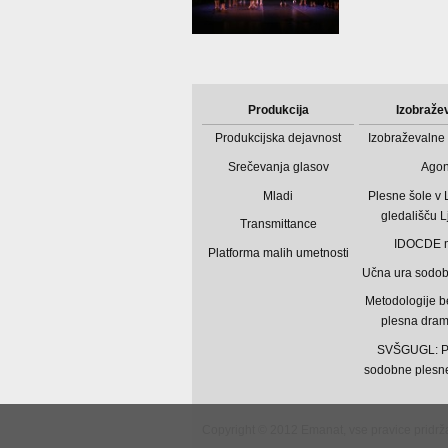
Produkcija
Izobraže
Produkcijska dejavnost
Izobraževalne 
Srečevanja glasov
Ago
Mladi
Plesne šole v
gledališču L
Transmittance
IDOCDE 
Platforma malih umetnosti
Učna ura sodo
Metodologije b
plesna dram
SVŠGUGL: P
sodobne plesne
Copyright © 2012 Emanat, vse pravice pridrž