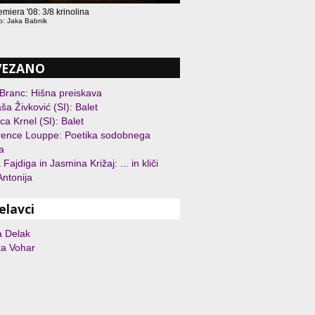
miera '08: 3/8 krinolina
o: Jaka Babnik
VEZANO
 Branc: Hišna preiskava
ša Živković (SI): Balet
a Krnel (SI): Balet
rence Louppe: Poetika sodobnega
a
 Fajdiga in Jasmina Križaj: ... in kliči
ntonija
elavci
a Delak
ka Vohar