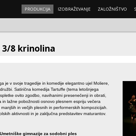
PRODUKCIJA
IZOBRAŽEVANJE
ZALOŽNIŠTVO
 3/8 krinolina
a je v svoje tragedije in komedije elegantno ujel Moliere,
 družbi. Satirična komedija Tartuffe (tema letošnjega
spletke ovito zgodbo, navihanimi presenečenji in obrati,
va in lažne pobožnosti osnovo plesnem espriju večera
v manjših in večjih plesnih in performerskih kompozicijah.
lskih aktivnosti in je zaključna predstavitev maturantov.
– Umetniške gimnazije za sodobni ples