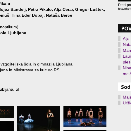
Pikalo
Pred-pre
foto/phot
ojca Bandelj, Petra Pikalo, Alja Cerar, Gregor Luštek,
emuš, Tina Eder Dobaj, Nataša Berce
anoptikum)
PO
šola Ljubljana
Alja
Nata
Manc
Lau
ples
zgojiteljska šola in gimnazija Ljubljana
Nina
ana in Ministrstva za kulturo RS
me A
Sod
ubljana, SI
Maj
Urš