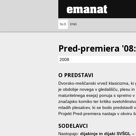
SLO
ENG
Pred-premiera '08:
2008
O PREDSTAVI
Dvorsko-meščanski vrvež klasicizma, ki g
je obdobje novega v gledališču, plesu in
maturitetnega eseja) ponuja s spretno v 
značajsko komiko ter kritiko svetohlinst
mladih plesalcev, ki se bodo predstavili 
Projekt Pred-premiera nastaja v okviru šo
SODELAVCI
Nastopajo:
dijakinje in dijaki SVŠGL 