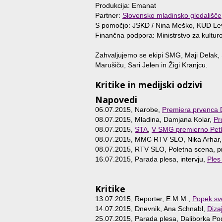
Produkcija: Emanat
Partner:
Slovensko mladinsko gledališče
S pomočjo: JSKD / Nina Meško, KUD Le
Finančna podpora: Ministrstvo za kultur
Zahvaljujemo se ekipi SMG, Maji Delak, 
Marušiču, Sari Jelen in Žigi Kranjcu.
Kritike in medijski odzivi
Napovedi
06.07.2015, Narobe,
Premiera prvenca Da
08.07.2015, Mladina, Damjana Kolar,
Pr
08.07.2015,
STA
,
V SMG premierno Petk
08.07.2015, MMC RTV SLO, Nika Arhar
08.07.2015, RTV SLO, Poletna scena, p
16.07.2015, Parada plesa, intervju,
Ples
Kritike
13.07.2015, Reporter, E.M.M.,
Popek sv
14.07.2015, Dnevnik, Ana Schnabl,
Diza
25.07.2015, Parada plesa, Daliborka Po