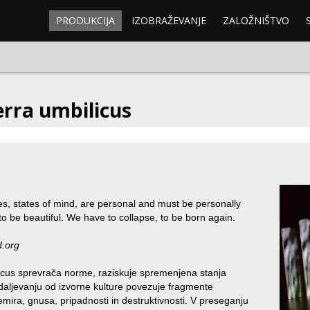
PRODUKCIJA
IZOBRAŽEVANJE
ZALOŽNIŠTVO
erra umbilicus
es, states of mind, are personal and must be personally
 to be beautiful. We have to collapse, to be born again.
d.org
licus sprevrača norme, raziskuje spremenjena stanja
ddaljevanju od izvorne kulture povezuje fragmente
mira, gnusa, pripadnosti in destruktivnosti. V preseganju