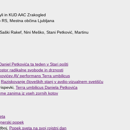
yli in KUD AAC Zrakogled
o RS, Mestna občina Ljubljana
Saški Rakef, Nini Meško, Stani Petković, Martinu
niel Petkovića ta teden v Stari pošti
ostor radikalne svobode in drznosti
ovićev AV performans Terra umbilicus
,
Raziskovanje človeških stanj v avdio-vizualnem svetišču
rispevki,
Terra umbilicus Daniela Petkovića
 me zanima iz vseh zornih kotov
eta
jnerski popek
dboj,
Popek sveta na svoj rojstni dan