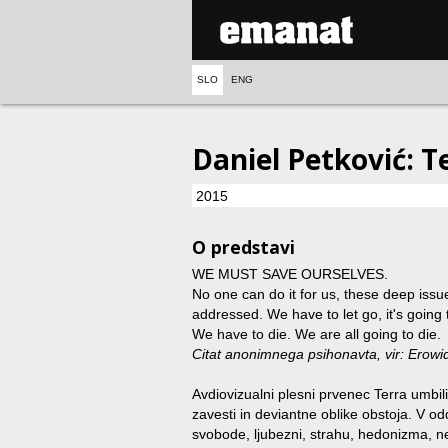
SLO
ENG
Daniel Petković: T
2015
O predstavi
WE MUST SAVE OURSELVES.
No one can do it for us, these deep issu
addressed. We have to let go, it's going
We have to die. We are all going to die.
Citat anonimnega psihonavta, vir: Erowi
Avdiovizualni plesni prvenec Terra umbi
zavesti in deviantne oblike obstoja. V o
svobode, ljubezni, strahu, hedonizma, ne