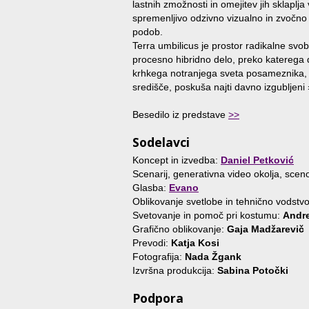
lastnih zmožnosti in omejitev jih sklaplj
spremenljivo odzivno vizualno in zvočno o
podob.
Terra umbilicus je prostor radikalne svob
procesno hibridno delo, preko katerega 
krhkega notranjega sveta posameznika, 
središče, poskuša najti davno izgubljen
Besedilo iz predstave
>>
Sodelavci
Koncept in izvedba:
Daniel Petković
Scenarij, generativna video okolja, scen
Glasba:
Evano
Oblikovanje svetlobe in tehnično vodstv
Svetovanje in pomoč pri kostumu:
Andr
Grafično oblikovanje:
Gaja Madžarevič
Prevodi:
Katja Kosi
Fotografija:
Nada Žgank
Izvršna produkcija:
Sabina Potočki
Podpora