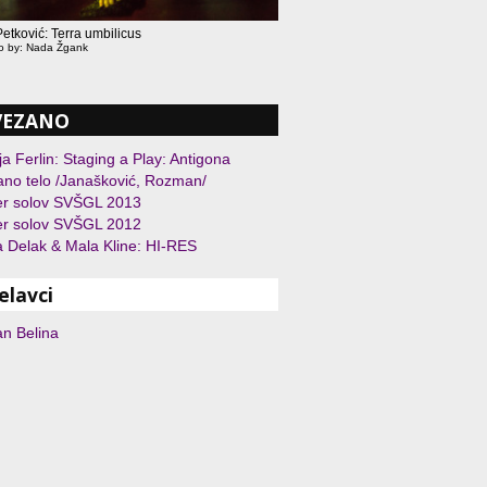
etković: Terra umbilicus
to by: Nada Žgank
VEZANO
ja Ferlin: Staging a Play: Antigona
ano telo /Janašković, Rozman/
er solov SVŠGL 2013
er solov SVŠGL 2012
 Delak & Mala Kline: HI-RES
elavci
n Belina