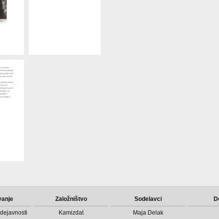
vanje
Založništvo
Sodelavci
D
dejavnosti
Kamizdat
Maja Delak