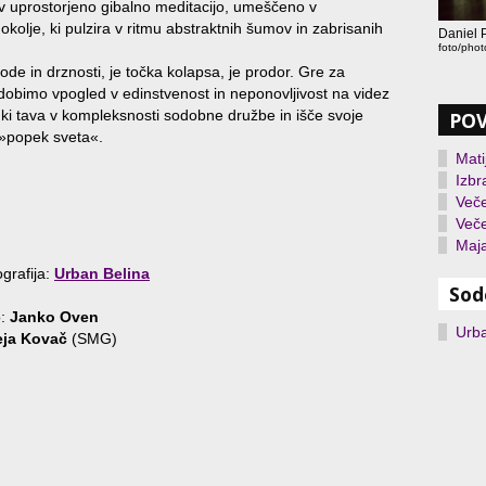
a v uprostorjeno gibalno meditacijo, umeščeno v
kolje, ki pulzira v ritmu abstraktnih šumov in zabrisanih
Daniel P
foto/pho
ode in drznosti, je točka kolapsa, je prodor. Gre za
dobimo vpogled v edinstvenost in neponovljivost na videz
ki tava v kompleksnosti sodobne družbe in išče svoje
PO
i »popek sveta«.
Mati
Izbr
Več
Več
Maja
ografija:
Urban Belina
Sod
o:
Janko Oven
Urba
eja Kovač
(SMG)