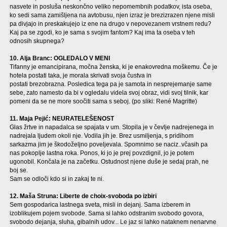
nasvete in posluša neskončno veliko nepomembnih podatkov, ista oseba,
ko sedi sama zamišljena na avtobusu, njen izraz je brezizrazen njene misli
pa divjajo in preskakujejo iz ene na drugo v nepovezanem vrstnem redu?
Kaj pa se zgodi, ko je sama s svojim fantom? Kaj ima ta oseba v teh
odnosih skupnega?
10. Alja Branc: OGLEDALO V MENI
Tifanny je emancipirana, močna ženska, ki je enakovredna moškemu. Če je
hotela postati taka, je morala skrivati svoja čustva in
postati brezobrazna. Posledica tega pa je samota in nesprejemanje same
sebe, zato namesto da bi v ogledalu videla svoj obraz, vidi svoj tilnik, kar
pomeni da se ne more soočiti sama s seboj. (po sliki: René Magritte)
11. Maja Pejić: NEURATELEŠENOST
Glas žrtve in napadalca se spajata v um. Stopila je v čevlje nadrejenega in
nadrejala ljudem okoli nje. Vodila jih je. Brez usmiljenja, s pridihom
sarkazma jim je škodoželjno poveljevala. Spomnimo se naciz..včasih pa
nas pokoplje lastna roka. Ponos, ki jo je prej povzdignil, jo je potem
ugonobil. Končala je na začetku. Ostudnost njene duše je sedaj prah, ne
boj se.
Sam se odloči kdo si in zakaj te ni.
12. Maša Struna: Liberte de choix-svoboda po izbiri
Sem gospodarica lastnega sveta, misli in dejanj. Sama izberem in
izoblikujem pojem svobode. Sama si lahko odstranim svobodo govora,
svobodo dejanja, sluha, gibalnih udov... Le jaz si lahko nataknem nenarvne