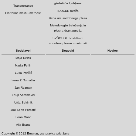
gledališču Ljubljana
Transmittance
IDOCDE mreža
Platforma malih umetnosti
Učna ura sodobnega plesa
Metodologije beleženja in
plesna dramaturgija
SVŠGUGL: Praktikum
sodobne plesne umetnosti
Sodelavci
Dogodki
Novice
Maja Delak
Matija Ferlin
Luka Prinčič
Irena Z. Tomažin
Jan Rozman
Loup Abramovici
Urša Sekirnik
Jou Serra Forasté
Leon Marič
Alja Branc
Copyright © 2012 Emanat, vse pravice pridržane.