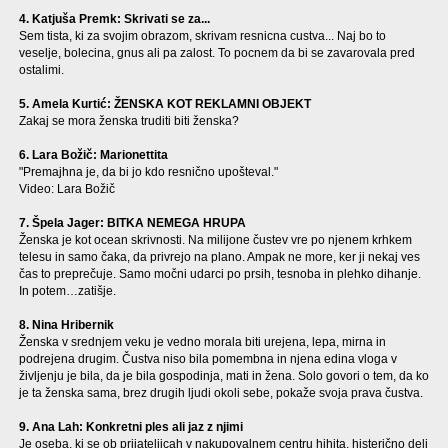
4. Katjuša Premk: Skrivati se za...
Sem tista, ki za svojim obrazom, skrivam resnicna custva... Naj bo to
veselje, bolecina, gnus ali pa zalost. To pocnem da bi se zavarovala pred
ostalimi.
5. Amela Kurtić: ŽENSKA KOT REKLAMNI OBJEKT
Zakaj se mora ženska truditi biti ženska?
6. Lara Božič: Marionettita
"Premajhna je, da bi jo kdo resnično upošteval."
Video: Lara Božič
7. Špela Jager: BITKA NEMEGA HRUPA
Ženska je kot ocean skrivnosti. Na milijone čustev vre po njenem krhkem
telesu in samo čaka, da privrejo na plano. Ampak ne more, ker ji nekaj ves
čas to preprečuje. Samo močni udarci po prsih, tesnoba in plehko dihanje.
In potem…zatišje.
8. Nina Hribernik
Ženska v srednjem veku je vedno morala biti urejena, lepa, mirna in
podrejena drugim. Čustva niso bila pomembna in njena edina vloga v
življenju je bila, da je bila gospodinja, mati in žena. Solo govori o tem, da ko
je ta ženska sama, brez drugih ljudi okoli sebe, pokaže svoja prava čustva.
9. Ana Lah: Konkretni ples ali jaz z njimi
Je oseba, ki se ob prijateljicah v nakupovalnem centru hihita, histerično deli