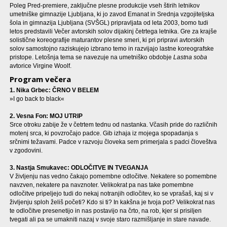
Poleg Pred-premiere, zaključne plesne produkcije vseh štirih letnikov
umetniške gimnazije Ljubljana, ki jo zavod Emanat in Srednja vzgojiteljska
šola in gimnazija Ljubljana (SVŠGL) pripravljata od leta 2003, bomo tudi
letos predstavili Večer avtorskih solov dijakinj četrtega letnika. Gre za krajše
solistične koreografije maturantov plesne smeri, ki pri pripravi avtorskih
solov samostojno raziskujejo izbrano temo in razvijajo lastne koreografske
pristope. Letošnja tema se navezuje na umetniško obdobje
Lastna soba
avtorice Virgine Woolf.
Program večera
1. Nika Grbec: ČRNO V BELEM
»I go back to black«
2. Vesna Fon: MOJ UTRIP
Srce otroku zabije že v četrtem tednu od nastanka. Včasih pride do različnih
motenj srca, ki povzročajo padce. Gib izhaja iz mojega spopadanja s
srčnimi težavami. Padce v razvoju človeka sem primerjala s padci človeštva
v zgodovini.
3. Nastja Smukavec: ODLOČITVE IN TVEGANJA
V življenju nas vedno čakajo pomembne odločitve. Nekatere so pomembne
navzven, nekatere pa navznoter. Velikokrat pa nas take pomembne
odločitve pripeljejo tudi do nekaj notranjih odločitev, ko se vprašaš, kaj si v
življenju sploh želiš početi? Kdo si ti? In kakšna je tvoja pot? Velikokrat nas
te odločitve presenetijo in nas postavijo na črto, na rob, kjer si prisiljen
tvegati ali pa se umakniti nazaj v svoje staro razmišljanje in stare navade.