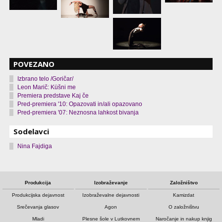
POVEZANO
Izbrano telo /Goričar/
Leon Marič: Küšni me
Premiera predstave Kaj če
Pred-premiera '10: Opazovati in/ali opazovano
Pred-premiera '07: Neznosna lahkost bivanja
Sodelavci
Nina Fajdiga
Produkcija
Izobraževanje
Založništvo
Produkcijska dejavnost
Izobraževalne dejavnosti
Kamizdat
Srečevanja glasov
Agon
O založništvu
Mladi
Plesne šole v Lutkovnem
Naročanje in nakup knjig