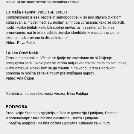
okove, ki me bodo vezali na prvobitno zensko.
13. Maša Hawlina: VIDETI SE VIDETI
Kompleksnost telesa, lepote in samopodobe, ki so pod stalnim diktatom
oglaševanja, mode, medijev, postavlja mnoga vprašanja: kako se oblačiti,
hoditi, koliko tehtati, kako biti spolno privlačna in zaželena? To, nas
prepričujejo, naj bi bilo središče ženske identitete, ki mora biti grajeno
skrbno, nadzorovano in disciplinirano!
Video: Enya Belak
14. Lea Orož: Nakit
Ženska polna nakita. Včasih se ljudje ne zavedamo da si življenje
omejujemo sami. Skozi ples se vedno bolj zavedam da imam na sebi nakit,
ki me omejuje. Poskušam se ga znebiti in na koncu grem z odra kot
ponosna in močna ženska novim preizkušnjam naproti.
Video: Ana Čigon
Mentorica in umetniška vodja večera:
Nina Fajdiga
PODPORA
Produkcija: Srednja vzgojiteljska šola in gimnazija Ljubljana, Emanat
V sodelovanju: Stara mestna elektrarna Elektro Ljubljana
Finančna podpora: Mestna občina Ljubljana, Oddelek za kulturo