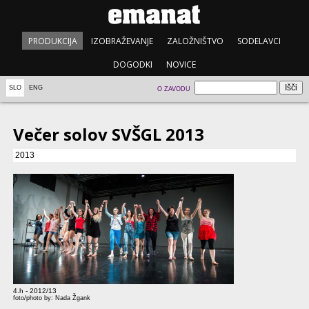
PRODUKCIJA
IZOBRAŽEVANJE
ZALOŽNIŠTVO
SODELAVCI
DOGODKI
NOVICE
SLO
ENG
O ZAVODU
Večer solov SVŠGL 2013
2013
4.h - 2012/13
foto/photo by: Nada Žgank