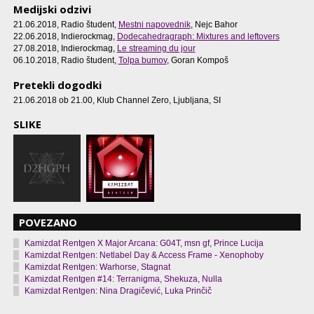
Medijski odzivi
21.06.2018, Radio študent,
Mestni napovednik
, Nejc Bahor
22.06.2018, Indierockmag,
Dodecahedragraph: Mixtures and leftovers
27.08.2018, Indierockmag,
Le streaming du jour
06.10.2018, Radio študent,
Tolpa bumov
, Goran Kompoš
Pretekli dogodki
21.06.2018 ob 21.00
, Klub Channel Zero, Ljubljana, SI
SLIKE
POVEZANO
Kamizdat Rentgen X Major Arcana: G04T, msn gf, Prince Lucija
Kamizdat Rentgen: Netlabel Day & Access Frame - Xenophoby
Kamizdat Rentgen: Warhorse, Stagnat
Kamizdat Rentgen #14: Terranigma, Shekuza, Nulla
Kamizdat Rentgen: Nina Dragičević, Luka Prinčič