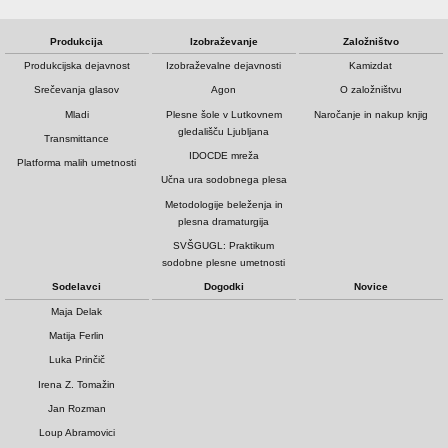
Produkcija
Izobraževanje
Založništvo
Produkcijska dejavnost
Izobraževalne dejavnosti
Kamizdat
Srečevanja glasov
Agon
O založništvu
Mladi
Plesne šole v Lutkovnem
Naročanje in nakup knjig
gledališču Ljubljana
Transmittance
IDOCDE mreža
Platforma malih umetnosti
Učna ura sodobnega plesa
Metodologije beleženja in
plesna dramaturgija
SVŠGUGL: Praktikum
sodobne plesne umetnosti
Sodelavci
Dogodki
Novice
Maja Delak
Matija Ferlin
Luka Prinčič
Irena Z. Tomažin
Jan Rozman
Loup Abramovici