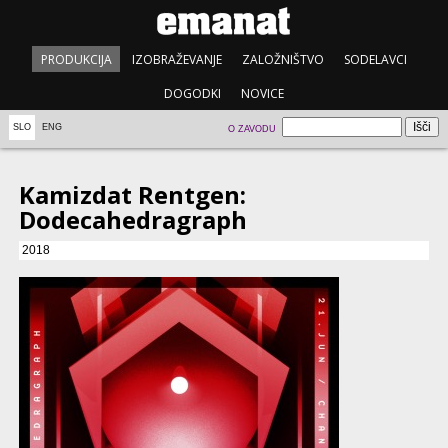
PRODUKCIJA
IZOBRAŽEVANJE
ZALOŽNIŠTVO
SODELAVCI
DOGODKI
NOVICE
SLO
ENG
O ZAVODU
Kamizdat Rentgen:
Dodecahedragraph
2018