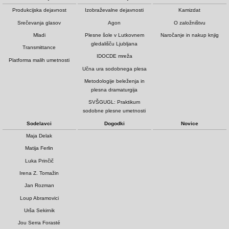
Produkcijska dejavnost
Izobraževalne dejavnosti
Kamizdat
Srečevanja glasov
Agon
O založništvu
Mladi
Plesne šole v Lutkovnem
Naročanje in nakup knjig
gledališču Ljubljana
Transmittance
IDOCDE mreža
Platforma malih umetnosti
Učna ura sodobnega plesa
Metodologije beleženja in
plesna dramaturgija
SVŠGUGL: Praktikum
sodobne plesne umetnosti
Sodelavci
Dogodki
Novice
Maja Delak
Matija Ferlin
Luka Prinčič
Irena Z. Tomažin
Jan Rozman
Loup Abramovici
Urša Sekirnik
Jou Serra Forasté