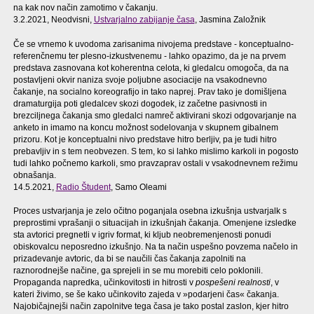
na kak nov način zamotimo v čakanju.
3.2.2021, Neodvisni,
Ustvarjalno zabijanje časa
, Jasmina Založnik
Če se vrnemo k uvodoma zarisanima nivojema predstave - konceptualno-
referenčnemu ter plesno-izkustvenemu - lahko opazimo, da je na prvem
predstava zasnovana kot koherentna celota, ki gledalcu omogoča, da na
postavljeni okvir naniza svoje poljubne asociacije na vsakodnevno
čakanje, na socialno koreografijo in tako naprej. Prav tako je domišljena
dramaturgija poti gledalcev skozi dogodek, iz začetne pasivnosti in
brezciljnega čakanja smo gledalci namreč aktivirani skozi odgovarjanje na
anketo in imamo na koncu možnost sodelovanja v skupnem gibalnem
prizoru. Kot je konceptualni nivo predstave hitro berljiv, pa je tudi hitro
prebavljiv in s tem neobvezen. S tem, ko si lahko mislimo karkoli in pogosto
tudi lahko počnemo karkoli, smo pravzaprav ostali v vsakodnevnem režimu
obnašanja.
14.5.2021,
Radio Študent
, Samo Oleami
Proces ustvarjanja je zelo očitno poganjala osebna izkušnja ustvarjalk s
preprostimi vprašanji o situacijah in izkušnjah čakanja. Omenjene izsledke
sta avtorici pregnetli v igriv format, ki kljub neobremenjenosti ponudi
obiskovalcu neposredno izkušnjo. Na ta način uspešno povzema načelo in
prizadevanje avtoric, da bi se naučili čas čakanja zapolniti na
raznorodnejše načine, ga sprejeli in se mu morebiti celo poklonili.
Propaganda napredka, učinkovitosti in hitrosti v
pospešeni realnosti
, v
kateri živimo, se še kako učinkovito zajeda v »podarjeni čas« čakanja.
Najobičajnejši način zapolnitve tega časa je tako postal zaslon, kjer hitro