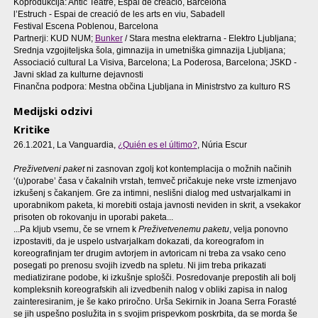
Koprodukcija: Antic Teatre, Espai de creació, Barcelona
l’Estruch - Espai de creació de les arts en viu, Sabadell
Festival Escena Poblenou, Barcelona
Partnerji: KUD NUM;
Bunker
/ Stara mestna elektrarna - Elektro Ljubljana;
Srednja vzgojiteljska šola, gimnazija in umetniška gimnazija Ljubljana;
Associació cultural La Visiva, Barcelona; La Poderosa, Barcelona; JSKD -
Javni sklad za kulturne dejavnosti
Finančna podpora: Mestna občina Ljubljana in Ministrstvo za kulturo RS
Medijski odzivi
Kritike
26.1.2021, La Vanguardia,
¿Quién es el último?
, Núria Escur
Preživetveni paket
ni zasnovan zgolj kot kontemplacija o možnih načinih
‘(u)porabe’ časa v čakalnih vrstah, temveč pričakuje neke vrste izmenjavo
izkušenj s čakanjem. Gre za intimni, neslišni dialog med ustvarjalkami in
uporabnikom paketa, ki morebiti ostaja javnosti neviden in skrit, a vsekakor
prisoten ob rokovanju in uporabi paketa...
...Pa kljub vsemu, če se vrnem k
Preživetvenemu paketu
, velja ponovno
izpostaviti, da je uspelo ustvarjalkam dokazati, da koreografom in
koreografinjam ter drugim avtorjem in avtoricam ni treba za vsako ceno
posegati po prenosu svojih izvedb na spletu. Ni jim treba prikazati
mediatizirane podobe, ki izkušnje splošči. Posredovanje prepostih ali bolj
kompleksnih koreografskih ali izvedbenih nalog v obliki zapisa in nalog
zainteresiranim, je še kako priročno. Urša Sekirnik in Joana Serra Forasté
se jih uspešno poslužita in s svojim prispevkom poskrbita, da se morda še