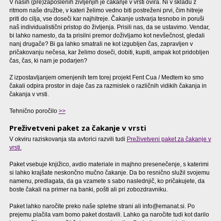
V naših (pre)zaposlenih življenjih je čakanje v vrsti ovira. Ni v skladu z
ritmom naše družbe, v kateri želimo vedno biti postreženi prvi, čim hitreje
priti do cilja, vse doseči kar najhitreje. Čakanje ustvarja tesnobo in poruši
naš individualistični pristop do življenja. Prisili nas, da se ustavimo. Vendar,
bi lahko namesto, da ta prisilni premor doživljamo kot nevšečnost, gledali
nanj drugače? Bi ga lahko smatrali ne kot izgubljen čas, zapravljen v
pričakovanju nečesa, kar želimo doseči, dobiti, kupiti, ampak kot pridobljen
čas, čas, ki nam je podarjen?
Z izpostavljanjem omenjenih tem torej projekt Fent Cua / Medtem ko smo
čakali odpira prostor in daje čas za razmislek o različnih vidikih čakanja in
čakanja v vrsti.
Tehnično poročilo
>>
Preživetveni paket za čakanje v vrsti
V okviru raziskovanja sta avtorici razvili tudi
Preživetveni paket za čakanje v
vrsti.
Paket vsebuje knjižico, avdio materiale in majhno presenečenje, s katerimi
si lahko krajšate neskončno mučno čakanje. Da bo resnično služil svojemu
namenu, predlagata, da ga vzamete s sabo naslednjič, ko pričakujete, da
boste čakali na primer na banki, pošti ali pri zobozdravniku.
Paket lahko naročite preko naše spletne strani ali info@emanat.si. Po
prejemu plačila vam bomo paket dostavili. Lahko ga naročite tudi kot darilo