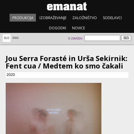
PRODUKCIJA
IZOBRAŽEVANJE
ZALOŽNIŠTVO
SODELAVCI
DOGODKI
NOVICE
SLO
ENG
O ZAVODU
Jou Serra Forasté in Urša Sekirnik:
Fent cua / Medtem ko smo čakali
2020