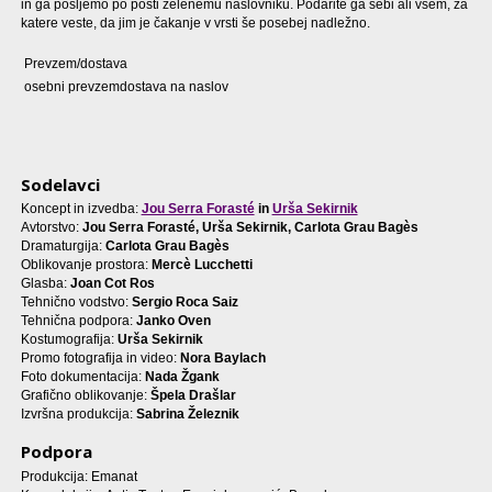
in ga pošljemo po pošti želenemu naslovniku. Podarite ga sebi ali vsem, za
katere veste, da jim je čakanje v vrsti še posebej nadležno.
Prevzem/dostava
osebni prevzemdostava na naslov
Sodelavci
Koncept in izvedba:
Jou Serra Forasté
in
Urša Sekirnik
Avtorstvo:
Jou Serra Forasté, Urša Sekirnik, Carlota Grau Bagès
Dramaturgija:
Carlota Grau Bagès
Oblikovanje prostora:
Mercè Lucchetti
Glasba:
Joan Cot Ros
Tehnično vodstvo:
Sergio Roca Saiz
Tehnična podpora:
Janko Oven
Kostumografija:
Urša Sekirnik
Promo fotografija in video:
Nora Baylach
Foto dokumentacija:
Nada Žgank
Grafično oblikovanje:
Špela Drašlar
Izvršna produkcija:
Sabrina Železnik
Podpora
Produkcija: Emanat