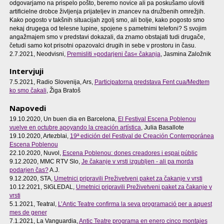
odgovarjamo na prispelo pošto, beremo novice ali pa poskušamo uloviti
artificielne drobce življenja prijateljev in znancev na družbenih omrežjih.
Kako pogosto v takšnih situacijah zgolj smo, ali bolje, kako pogosto smo
nekaj drugega od telesne lupine, spojene s pametnimi telefoni? S svojim
angažmajem smo v predstavi dokazali, da znamo obstajati tudi drugače,
četudi samo kot prisotni opazovalci drugih in sebe v prostoru in času.
2.7.2021, Neodvisni,
Premisliti »podarjeni čas« čakanja
, Jasmina Založnik
Intervjuji
7.5.2021, Radio Slovenija, Ars,
Participatorna predstava Fent cua/Medtem
ko smo čakali
, Žiga Bratoš
Napovedi
19.10.2020, Un buen dia en Barcelona,
El Festival Escena Poblenou
vuelve en octubre apoyando la creación artística
, Julia Basallote
19.10.2020, Artezblai,
19ª edición del Festival de Creación Contemporánea
Escena Poblenou
22.10.2020, Nuvol,
Escena Poblenou: dones creadores i espai públic
9.12.2020, MMC RTV Slo,
Je čakanje v vrsti izgubljen - ali pa morda
podarjen čas?
A.J.
9.12.2020, STA,
Umetnici pripravili Preživetveni paket za čakanje v vrsti
10.12.2021, SIGLEDAL,
Umetnici pripravili Preživetveni paket za čakanje v
vrsti
5.1.2021, Teatral,
L’Antic Teatre confirma la seva programació per a aquest
mes de gener
7.1.2021, La Vanguardia,
Antic Teatre programa en enero cinco montajes