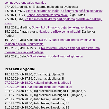
con nuevos lenguajes teatrales
27.4.2021, odkrito.si, Elektrarna maja odpira svoja vrata
4.5.2021, MMC,
Stara elektrarna se vrača, pa čeprav za peščico gledalcev
7.5.2021, RTV4,
Fent cua/Medtem ko smo čakali,
Žiga Bratoš
7.5.2021, STA,
V Stari mestni elektrarni participatorna predstava o čakanju
v vrsti
15.9.2021, Mladina,
Objem kot ultimativno dejanje neizgovorljivega
15.9.2021, Parada plesa,
Na plesne užitke po lastni izbiri!
, Daliborka
Podboj
19.9.2021, Veza Sigledal,
Na 10. Gibanici nagradi predstavama Jata
izkušenih ptic in Predmetenje
19.9.2021, MMC RTV SLO,
Na festivalu Gibanica zmagali predstavi Jata
izkušenih ptic in Predmetenje
20.9,2021, Delo,
V Stari elektrarni podelili nagradi gibanica
Pretekli dogodki
18.09.2024 ob 18.30
, Cukrarna, Ljubljana, SI
18.09.2024 ob 17.15
, Cukrarna, Ljubljana, SI
07.09.2024 ob 18.00
, Kulturni inkubator, Maribor, SI
07.09.2024 ob 11.00
, Kulturni inkubator, Maribor, SI
21.12.2023 ob 17.00
, Trg prekomorskih brigad 1, Ljubljana, SI
21.12.2023 ob 16.00
, Trg prekomorskih brigad 1, Ljubljana, SI
22.01.2023 ob 20.00
, Antic Teatre, Barcelona, ES
21.01.2023 ob 20.00
, Antic Teatre, Barcelona, ES
21.01.2023 ob 18.00
, Antic Teatre, Barcelona, ES