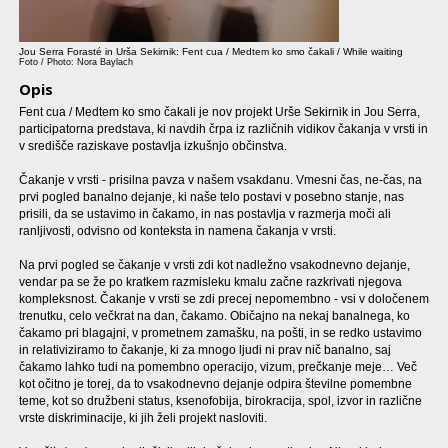
Jou Serra Forasté in Urša Sekirnik: Fent cua / Medtem ko smo čakali / While waiting
Foto / Photo: Nora Baylach
Opis
Fent cua / Medtem ko smo čakali je nov projekt Urše Sekirnik in Jou Serra,
participatorna predstava, ki navdih črpa iz različnih vidikov čakanja v vrsti in
v središče raziskave postavlja izkušnjo občinstva.
Čakanje v vrsti - prisilna pavza v našem vsakdanu. Vmesni čas, ne-čas, na
prvi pogled banalno dejanje, ki naše telo postavi v posebno stanje, nas
prisili, da se ustavimo in čakamo, in nas postavlja v razmerja moči ali
ranljivosti, odvisno od konteksta in namena čakanja v vrsti.
Na prvi pogled se čakanje v vrsti zdi kot nadležno vsakodnevno dejanje,
vendar pa se že po kratkem razmisleku kmalu začne razkrivati njegova
kompleksnost. Čakanje v vrsti se zdi precej nepomembno - vsi v določenem
trenutku, celo večkrat na dan, čakamo. Običajno na nekaj banalnega, ko
čakamo pri blagajni, v prometnem zamašku, na pošti, in se redko ustavimo
in relativiziramo to čakanje, ki za mnogo ljudi ni prav nič banalno, saj
čakamo lahko tudi na pomembno operacijo, vizum, prečkanje meje… Več
kot očitno je torej, da to vsakodnevno dejanje odpira številne pomembne
teme, kot so družbeni status, ksenofobija, birokracija, spol, izvor in različne
vrste diskriminacije, ki jih želi projekt nasloviti.