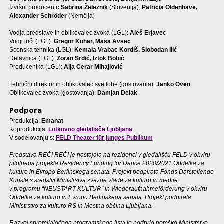
Izvršni producenti
: Sabrina Železnik
(Slovenija),
Patricia Oldenhave,
Alexander Schröder
(Nemčija)
Vodja predstave in oblikovalec zvoka (LGL):
Aleš Erjavec
Vodji luči (LGL):
Gregor Kuhar, Maša Avsec
Scenska tehnika (LGL):
Kemala Vrabac Kordiš, Slobodan Ilić
Delavnica (LGL):
Zoran Srdić, Iztok Bobić
Producentka (LGL):
Alja Cerar Mihajlović
Tehnični direktor in oblikovalec svetlobe (gostovanja):
Janko Oven
Oblikovalec zvoka (gostovanja):
Damjan Delak
Podpora
Produkcija:
Emanat
Koprodukcija:
Lutkovno gledališče
Ljubljana
V sodelovanju s:
FELD Theater f
ü
r junges Publikum
Predstava REČI REČI je nastajala na rezidenci v gledališču FELD v okviru
pilotnega projekta Residency Funding for Dance 2020/2021
Oddelka za
kulturo in Evropo Berlinskega senata. Projekt podpirata Fonds Darstellende
Künste s sredstvi Ministrstva zvezne vlade za kulturo in medije
v programu “NEUSTART KULTUR” in Wiederaufnahmeförderung v okviru
Oddelka za kulturo in Evropo Berlinskega senata. Projekt podpirata
Ministrstvo za kulturo RS in Mestna občina Ljubljana.
Razvoj spremljajočega programskega lista je podprlo nemško Ministrstvo