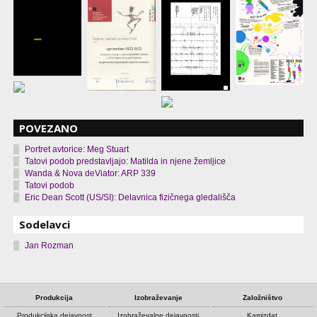
POVEZANO
Portret avtorice: Meg Stuart
Tatovi podob predstavljajo: Matilda in njene žemljice
Wanda & Nova deViator: ARP 339
Tatovi podob
Eric Dean Scott (US/SI): Delavnica fizičnega gledališča
Sodelavci
Jan Rozman
Produkcija
Izobraževanje
Založništvo
Produkcijska dejavnost
Izobraževalne dejavnosti
Kamizdat