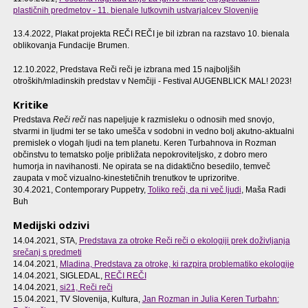
plastičnih predmetov - 11. bienale lutkovnih ustvarjalcev Slovenije
13.4.2022, Plakat projekta REČI REČI je bil izbran na razstavo 10. bienala
oblikovanja Fundacije Brumen.
12.10.2022, Predstava Reči reči je izbrana med 15 najboljših
otroških/mladinskih predstav v Nemčiji - Festival AUGENBLICK MAL! 2023!
Kritike
Predstava
Reči reči
nas napeljuje k razmisleku o odnosih med snovjo,
stvarmi in ljudmi ter se tako umešča v sodobni in vedno bolj akutno-aktualni
premislek o vlogah ljudi na tem planetu. Keren Turbahnova in Rozman
občinstvu to tematsko polje približata nepokroviteljsko, z dobro mero
humorja in navihanosti. Ne opirata se na didaktično besedilo, temveč
zaupata v moč vizualno-kinestetičnih trenutkov te uprizoritve.
30.4.2021, Contemporary Puppetry,
Toliko reči, da ni več ljudi
, Maša Radi
Buh
Medijski odzivi
14.04.2021, STA,
Predstava za otroke Reči reči o ekologiji prek doživljanja
srečanj s predmeti
14.04.2021,
Mladina,
Predstava za otroke, ki razpira problematiko ekologije
14.04.2021, SIGLEDAL,
REČI REČI
14.04.2021,
si21, Reči reči
15.04.2021, TV Slovenija, Kultura,
Jan Rozman in Julia Keren Turbahn: