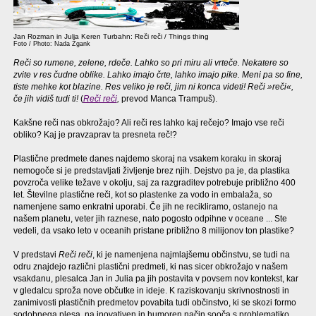
Jan Rozman in Julia Keren Turbahn: Reči reči / Things thing
Foto / Photo: Nada Žgank
Reči so rumene, zelene, rdeče. Lahko so pri miru ali vrteče. Nekatere so
zvite v res čudne oblike. Lahko imajo črte, lahko imajo pike. Meni pa so fine,
tiste mehke kot blazine. Res veliko je reči, jim ni konca videti! Reči »reči«,
če jih vidiš tudi ti!
(
Reči reči
,
prevod Manca Trampuš).
Kakšne reči nas obkrožajo? Ali reči res lahko kaj rečejo? Imajo vse reči
obliko? Kaj je pravzaprav ta presneta reč!?
Plastične predmete danes najdemo skoraj na vsakem koraku in skoraj
nemogoče si je predstavljati življenje brez njih. Dejstvo pa je, da plastika
povzroča velike težave v okolju, saj za razgraditev potrebuje približno 400
let. Številne plastične reči, kot so plastenke za vodo in embalaža, so
namenjene samo enkratni uporabi. Če jih ne recikliramo, ostanejo na
našem planetu, veter jih raznese, nato pogosto odpihne v oceane ... Ste
vedeli, da vsako leto v oceanih pristane približno 8 milijonov ton plastike?
V predstavi
Reči reči
, ki je namenjena najmlajšemu občinstvu, se tudi na
odru znajdejo različni plastični predmeti, ki nas sicer obkrožajo v našem
vsakdanu, plesalca Jan in Julia pa jih postavita v povsem nov kontekst, kar
v gledalcu sproža nove občutke in ideje. K raziskovanju skrivnostnosti in
zanimivosti plastičnih predmetov povabita tudi občinstvo, ki se skozi formo
sodobnega plesa, na inovativen in humoren način sooča s problematiko