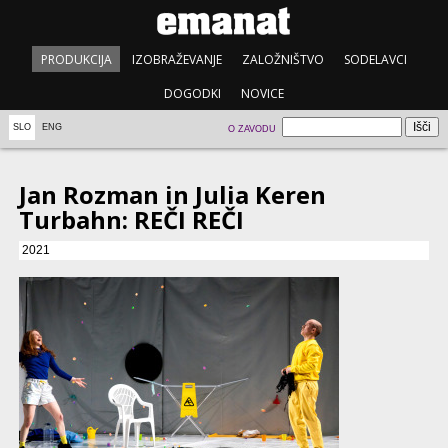
PRODUKCIJA
IZOBRAŽEVANJE
ZALOŽNIŠTVO
SODELAVCI
DOGODKI
NOVICE
SLO
ENG
O ZAVODU
Jan Rozman in Julia Keren
Turbahn: REČI REČI
2021