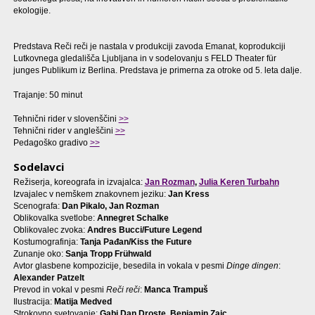
ekologije.
Predstava Reči reči je nastala v produkciji zavoda Emanat, koprodukciji
Lutkovnega gledališča Ljubljana in v sodelovanju s FELD Theater für
junges Publikum iz Berlina. Predstava je primerna za otroke od 5. leta dalje.
Trajanje: 50 minut
Tehnični rider v slovenščini
>>
Tehnični rider v angleščini
>>
Pedagoško gradivo
>>
Sodelavci
Režiserja, koreografa in izvajalca:
Jan Rozman
,
Julia Keren Turbahn
Izvajalec v nemškem znakovnem jeziku:
Jan Kress
Scenografa:
Dan Pikalo, Jan Rozman
Oblikovalka svetlobe:
Annegret Schalke
Oblikovalec zvoka:
Andres Bucci/
Future Legend
Kostumografinja:
Tanja Pađan/Kiss the Future
Zunanje oko:
Sanja Tropp Frühwald
Avtor glasbene kompozicije, besedila in vokala v pesmi
Dinge dingen
:
Alexander Patzelt
Prevod in vokal v pesmi
Re
č
i re
č
i
:
Manca Trampuš
Ilustracija:
Matija Medved
Strokovno svetovanje:
Gabi Dan Droste, Benjamin Zajc