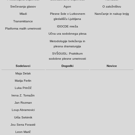
Srečevanja glasov
Agon
O založništvu
Mladi
Plesne šole v Lutkovnem
Naročanje in nakup knjig
gledališču Ljubljana
Transmittance
IDOCDE mreža
Platforma malih umetnosti
Učna ura sodobnega plesa
Metodologije beleženja in
plesna dramaturgija
SVŠGUGL: Praktikum
sodobne plesne umetnosti
Sodelavci
Dogodki
Novice
Maja Delak
Matija Ferlin
Luka Prinčič
Irena Z. Tomažin
Jan Rozman
Loup Abramovici
Urša Sekirnik
Jou Serra Forasté
Leon Marič