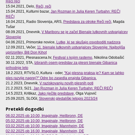
Reči reči
15.04.2021, Delo,
Reči, reči
15.04.2021, Kulturni bazar,
Jan Rozman in Julia Keren Turbahn: REČI
REČI
16.04.2021, Radio Slovenija, ARS,
Predstava za otroke Reči reči
, Magda
Tušar
08.09.2021, Dnevnik,
V Mariboru se je začel Bienale lutkovnih ustvarjalcev
Slovenije
04.06.2021, Primorske novice,
Lutke, ki se skušajo osvoboditi nadzora
12.09.2021, Večer,
11. bienale lutkovnih ustvarjalcev Slovenije: Najboljša
uprizoritev, Biti Don Kihot
02.11.2021, Plesnascena.hr,
Festival s kojim rastemo
, Nikolina Odobašić
30.11.2022, STA,
Izbranih osem predstav za plesni bienale Gibanica
prihodnje leto
18.2.2023, RTVSLO, Kultura - oder,
"Kaj plesna praksa je? Kam se lahko
ples razvije naprej?" Odre bo zasedla enajsta Gibanica.
21.2.2023, Dnevnik,
V raziskovanju novih plesnih poti
21.2.2023, Si21,
Jan Rozman in Julia Keren Turbahn: REČI REČI
14.5.2023, Kritikaz,
Jako rječite predstave
, Olga Vujović
25.09.2025, SLOGI,
Slovenski gledališki letopis 2023/24
Pretekli dogodki
06.02.2025 ob 10.00
, Imaginale, Heilbronn, DE
05.02.2025 ob 10.00
, Imaginale, Heilbronn, DE
03.02.2025 ob 10.00
, Imaginale, Mannheim, DE
02.02.2025 ob 16.00
, Imaginale, Mannheim, DE