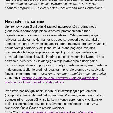
zvezne vlade za kulturo in medije v programu “NEUSTART KULTUR”,
podporni program “DIS-TANZEN of the Dachverband Tanz Deutschland”.
Nagrade in priznanja
Uprizoritev v domišljeni odrski zasnovi na presečišču predmetnega
gledališča in sodobnega plesa vzpostavi prostor srečanja med
najrazličnejšimi predmeti in človeškim telesom. Oder postane poligon
igrivega raziskovanja, kjer namesto besed spregovorijo odrske akcije,
utemeljene s prepoznavnimi idejami in odprte raznovrstnim navezavam ter
poudarkom gledalcev. Skozi jasno strukturirana poglavja izvajalca
preizkušata oblike, gibanje in asociacije, ki jih sprožajo predmeti, ter
preverjata podobnosti, razlike in odnose med človekom in stvarmi, ki nas
obkrožajo.
Reči reči
iz vsakdanjega okolja iskrivo črpajo ustvarjalne
možnosti tega odnosa in podpirajo domišljijo glede načinov, kako gledamo
in dojemamo življenje predmetnega, ter implicirajo premislek o sobivanju
človeka in materialnega.
- Nika Arhar, Adriana Gaberščik in Martina Peštaj
23.07.2021,
Priznanje Zlata paličica - uvrstitev v katalog kakovostnih
predstav za otroke in mladino Zlata paličica
Predstava nas na igriv način spodbudi k razmišljanju o prekomerni
(ne)uporabi plastičnih predmetov okoli nas. Predmeti, ki se nam v nekem
trenutku zdijo nepogrešljivi, se lahko na koncu spremenijo v velikansko
pošast, ki neizbežno grozi obstoju življenja na našem planetu.
- Zala
Dobovšek, Špela Čadež in Marek Waszkiel
11.09.2021,
Posebna nagrada žirije za igrivo kritiko (ne)uporabnih