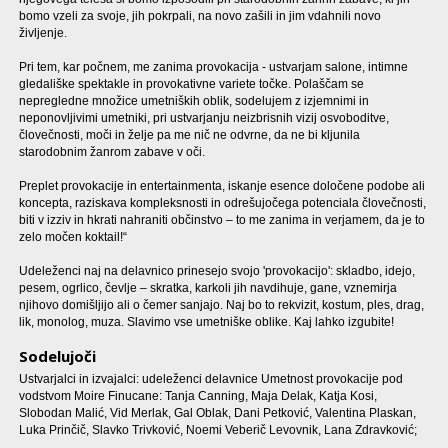
bomo vzeli za svoje, jih pokrpali, na novo zašili in jim vdahnili novo
življenje.
Pri tem, kar počnem, me zanima provokacija - ustvarjam salone, intimne
gledališke spektakle in provokativne variete točke. Polaščam se
nepregledne množice umetniških oblik, sodelujem z izjemnimi in
neponovljivimi umetniki, pri ustvarjanju neizbrisnih vizij osvoboditve,
človečnosti, moči in želje pa me nič ne odvrne, da ne bi kljunila
starodobnim žanrom zabave v oči.
Preplet provokacije in entertainmenta, iskanje esence določene podobe ali
koncepta, raziskava kompleksnosti in odrešujočega potenciala človečnosti,
biti v izziv in hkrati nahraniti občinstvo – to me zanima in verjamem, da je to
zelo močen koktail!“
Udeleženci naj na delavnico prinesejo svojo 'provokacijo': skladbo, idejo,
pesem, ogrlico, čevlje – skratka, karkoli jih navdihuje, gane, vznemirja
njihovo domišljijo ali o čemer sanjajo. Naj bo to rekvizit, kostum, ples, drag,
lik, monolog, muza. Slavimo vse umetniške oblike. Kaj lahko izgubite!
Sodelujoči
Ustvarjalci in izvajalci: udeleženci delavnice Umetnost provokacije pod
vodstvom Moire Finucane: Tanja Canning, Maja Delak, Katja Kosi,
Slobodan Malić, Vid Merlak, Gal Oblak, Dani Petković, Valentina Plaskan,
Luka Prinčič, Slavko Trivković, Noemi Veberič Levovnik, Lana Zdravković;