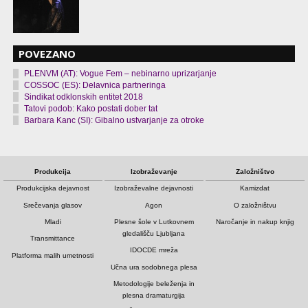
POVEZANO
PLENVM (AT): Vogue Fem – nebinarno uprizarjanje
COSSOC (ES): Delavnica partneringa
Sindikat odklonskih entitet 2018
Tatovi podob: Kako postati dober tat
Barbara Kanc (SI): Gibalno ustvarjanje za otroke
Produkcija
Izobraževanje
Založništvo
Produkcijska dejavnost
Izobraževalne dejavnosti
Kamizdat
Srečevanja glasov
Agon
O založništvu
Mladi
Plesne šole v Lutkovnem
Naročanje in nakup knjig
gledališču Ljubljana
Transmittance
IDOCDE mreža
Platforma malih umetnosti
Učna ura sodobnega plesa
Metodologije beleženja in
plesna dramaturgija