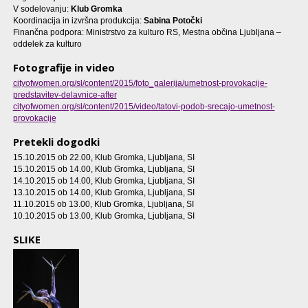
V sodelovanju:
Klub Gromka
Koordinacija in izvršna produkcija:
Sabina Potočki
Finančna podpora: Ministrstvo za kulturo RS, Mestna občina Ljubljana –
oddelek za kulturo
Fotografije in video
cityofwomen.org/sl/content/2015/foto_galerija/umetnost-provokacije-
predstavitev-delavnice-after
cityofwomen.org/sl/content/2015/video/tatovi-podob-srecajo-umetnost-
provokacije
Pretekli dogodki
15.10.2015 ob 22.00
, Klub Gromka, Ljubljana, SI
15.10.2015 ob 14.00
, Klub Gromka, Ljubljana, SI
14.10.2015 ob 14.00
, Klub Gromka, Ljubljana, SI
13.10.2015 ob 14.00
, Klub Gromka, Ljubljana, SI
11.10.2015 ob 13.00
, Klub Gromka, Ljubljana, SI
10.10.2015 ob 13.00
, Klub Gromka, Ljubljana, SI
SLIKE