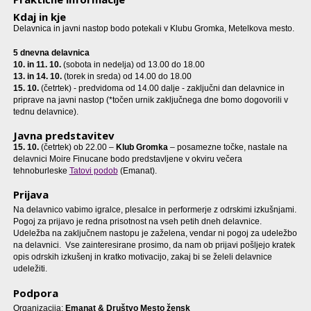
Kdaj in kje
Delavnica in javni nastop bodo potekali v Klubu Gromka, Metelkova mesto.
5 dnevna delavnica
10. in 11. 10.
(sobota in nedelja) od 13.00 do 18.00
13. in 14. 10.
(torek in sreda) od 14.00 do 18.00
15. 10.
(četrtek) - predvidoma od 14.00 dalje - zaključni dan delavnice in
priprave na javni nastop (*točen urnik zaključnega dne bomo dogovorili v
tednu delavnice).
Javna predstavitev
15. 10.
(četrtek) ob 22.00 –
Klub Gromka
– posamezne točke, nastale na
delavnici Moire Finucane bodo predstavljene v okviru večera
tehnoburleske
Tatovi podob
(Emanat).
Prijava
Na delavnico vabimo igralce, plesalce in performerje z odrskimi izkušnjami.
Pogoj za prijavo je redna prisotnost na vseh petih dneh delavnice.
Udeležba na zaključnem nastopu je zaželena, vendar ni pogoj za udeležbo
na delavnici. Vse zainteresirane prosimo, da nam ob prijavi pošljejo kratek
opis odrskih izkušenj in kratko motivacijo, zakaj bi se želeli delavnice
udeležiti.
Podpora
Organizacija:
Emanat & Društvo Mesto žensk