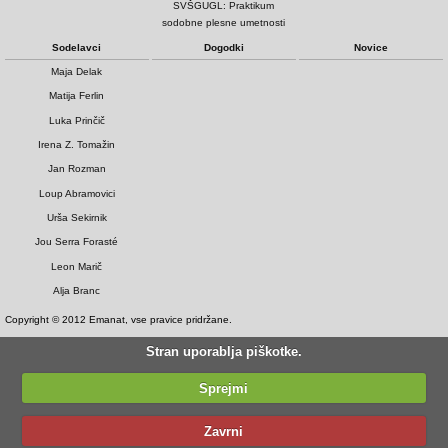
SVŠGUGL: Praktikum
sodobne plesne umetnosti
Sodelavci
Dogodki
Novice
Maja Delak
Matija Ferlin
Luka Prinčič
Irena Z. Tomažin
Jan Rozman
Loup Abramovici
Urša Sekirnik
Jou Serra Forasté
Leon Marič
Alja Branc
Copyright © 2012 Emanat, vse pravice pridržane.
Stran uporablja piškotke.
Sprejmi
Zavrni