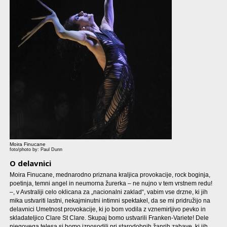
Moira Finucane
foto/photo by: Paul Dunn
O delavnici
Moira Finucane, mednarodno priznana kraljica provokacije, rock boginja,
poetinja, temni angel in neumorna žurerka – ne nujno v tem vrstnem redu!
–, v Avstraliji celo oklicana za „nacionalni zaklad“, vabim vse drzne, ki jih
mika ustvariti lastni, nekajminutni intimni spektakel, da se mi pridružijo na
delavnici Umetnost provokacije, ki jo bom vodila z vznemirljivo pevko in
skladateljico Clare St Clare. Skupaj bomo ustvarili Franken-Variete! Dele
njegovega telesa si bomo izposodili pri starodobnih žanrih zabave, ki jih