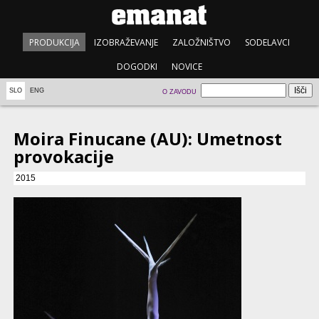
PRODUKCIJA
IZOBRAŽEVANJE
ZALOŽNIŠTVO
SODELAVCI
DOGODKI
NOVICE
SLO
ENG
O ZAVODU
Moira Finucane (AU): Umetnost
provokacije
2015