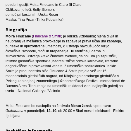
posebni gostji: Moira Finucane in Clare St Clare
Oblikovanje luči: Betty Siemers
pomoč pri kostumih: Urška Recer
Maska: Tina Prpar (Tinka Pobalinka)
Biografija
Moira Finucane
(
Finucane & Smith
) je odrska vizionarka; njena divja in
neubranljiva mešanica provokacije in zabave je prava učna ura kabareja,
burleske in uprizoritvene umetnosti, ki ustvarja navdušujočo vizijo
človeštva, svobode, moči in hrepenenja. Je erotična, udarna in
subverzivna. Ustvarja »tako čudovite svetove, da boli, ko jih zapustiš«,
intimne gledališke spektakle, nadrealistične odrske karnevale, literarne
dogodivščine in provokativni variete. Z umetniško sodirektorico Jackie
Smith je producentska hiša Finucane & Smith prejela več kot 15
mednarodnih gledaliških nagrad, od Kitajskega narodnega gledališča v
Pekingu do najbolj znamenitega južnoameriškega Festival Internacional de
Buenos Aires. Trenutno je na umetniški rezidenci v eni najlepših galerij na
svetu – National Gallery of Victoria.
Moira Finucane bo nastopila na festivalu
Mesto žensk
s predstavo
Gotharama
v ponedeljek,
12. 10.
ob 20.00 v Stari mestni elektrarni - Elektro
Ljubljana.
Praktične informacije