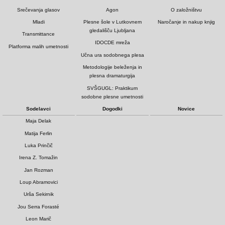
Srečevanja glasov
Agon
O založništvu
Mladi
Plesne šole v Lutkovnem
Naročanje in nakup knjig
gledališču Ljubljana
Transmittance
IDOCDE mreža
Platforma malih umetnosti
Učna ura sodobnega plesa
Metodologije beleženja in
plesna dramaturgija
SVŠGUGL: Praktikum
sodobne plesne umetnosti
Sodelavci
Dogodki
Novice
Maja Delak
Matija Ferlin
Luka Prinčič
Irena Z. Tomažin
Jan Rozman
Loup Abramovici
Urša Sekirnik
Jou Serra Forasté
Leon Marič