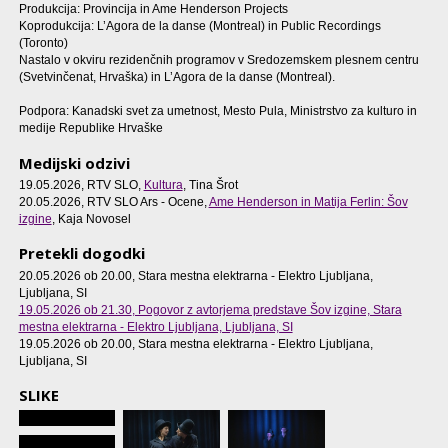
Produkcija: Provincija in Ame Henderson Projects
Koprodukcija: L’Agora de la danse (Montreal) in Public Recordings
(Toronto)
Nastalo v okviru rezidenčnih programov v Sredozemskem plesnem centru
(Svetvinčenat, Hrvaška) in L’Agora de la danse (Montreal).
Podpora: Kanadski svet za umetnost, Mesto Pula, Ministrstvo za kulturo in
medije Republike Hrvaške
Medijski odzivi
19.05.2026, RTV SLO,
Kultura
, Tina Šrot
20.05.2026, RTV SLO Ars - Ocene,
Ame Henderson in Matija Ferlin: Šov
izgine
, Kaja Novosel
Pretekli dogodki
20.05.2026 ob 20.00
, Stara mestna elektrarna - Elektro Ljubljana,
Ljubljana, SI
19.05.2026 ob 21.30
, Pogovor z avtorjema predstave Šov izgine, Stara
mestna elektrarna - Elektro Ljubljana, Ljubljana, SI
19.05.2026 ob 20.00
, Stara mestna elektrarna - Elektro Ljubljana,
Ljubljana, SI
SLIKE