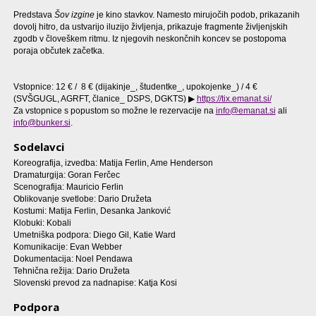
Predstava
Šov izgine
je kino stavkov. Namesto mirujočih podob, prikazanih
dovolj hitro, da ustvarijo iluzijo življenja, prikazuje fragmente življenjskih
zgodb v človeškem ritmu. Iz njegovih neskončnih koncev se postopoma
poraja občutek začetka.
Vstopnice: 12 € /
8 € (dijakinje_, študentke_, upokojenke_) / 4 €
(SVŠGUGL, AGRFT, članice_ DSPS, DGKTS)
▶
https://tix.emanat.si/
Za vstopnice s popustom so možne le rezervacije na
info@emanat.si
ali
info@bunker.si
.
Sodelavci
Koreografija, izvedba: Matija Ferlin, Ame Henderson
Dramaturgija: Goran Ferčec
Scenografija: Mauricio Ferlin
Oblikovanje svetlobe: Dario Družeta
Kostumi: Matija Ferlin, Desanka Janković
Klobuki: Kobali
Umetniška podpora: Diego Gil, Katie Ward
Komunikacije: Evan Webber
Dokumentacija: Noel Pendawa
Tehnična režija: Dario Družeta
Slovenski prevod za nadnapise: Katja Kosi
Podpora