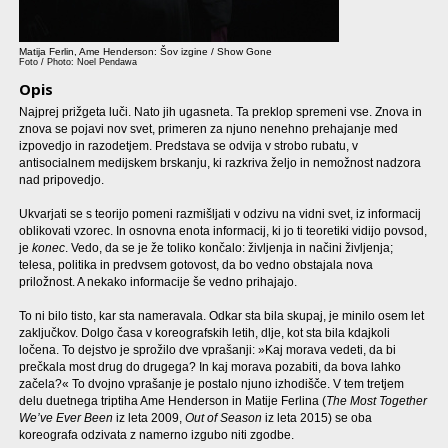
Matija Ferlin, Ame Henderson: Šov izgine / Show Gone
Foto / Photo: Noel Pendawa
Opis
Najprej prižgeta luči. Nato jih ugasneta. Ta preklop spremeni vse. Znova in
znova se pojavi nov svet, primeren za njuno nenehno prehajanje med
izpovedjo in razodetjem. Predstava se odvija v strobo rubatu, v
antisocialnem medijskem brskanju, ki razkriva željo in nemožnost nadzora
nad pripovedjo.
Ukvarjati se s teorijo pomeni razmišljati v odzivu na vidni svet, iz informacij
oblikovati vzorec. In osnovna enota informacij, ki jo ti teoretiki vidijo povsod,
je
konec
. Vedo, da se je že toliko končalo: življenja in načini življenja;
telesa, politika in predvsem gotovost, da bo vedno obstajala nova
priložnost. A nekako informacije še vedno prihajajo.
To ni bilo tisto, kar sta nameravala. Odkar sta bila skupaj, je minilo osem let
zaključkov. Dolgo časa v koreografskih letih, dlje, kot sta bila kdajkoli
ločena. To dejstvo je sprožilo dve vprašanji: »Kaj morava vedeti, da bi
prečkala most drug do drugega? In kaj morava pozabiti, da bova lahko
začela?« To dvojno vprašanje je postalo njuno izhodišče. V tem tretjem
delu duetnega triptiha Ame Henderson in Matije Ferlina (
The Most Together
We’ve Ever Been
iz leta 2009,
Out of Season
iz leta 2015) se oba
koreografa odzivata z namerno izgubo niti zgodbe.