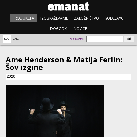
PRODUKCIJA
IZOBRAŽEVANJE
ZALOŽNIŠTVO
SODELAVCI
DOGODKI
NOVICE
SLO
ENG
O ZAVODU
Ame Henderson & Matija Ferlin:
Šov izgine
2026