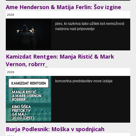
Ame Henderson & Matija Ferlin: Šov izgine
2026
plesna predstava
ples, ki razkriva tako užitek kot nemožnost
Stara mestna elektrarna - Elektro Ljubljana, Ljubljana, SI
nadzora nad pripovedjo
Kamizdat Rentgen: Manja Ristić & Mark
Vernon, robrrr_
2026
Dvorana Komuna, Kino Šiška, Ljubljana, SI
koncertna predstavitev nove izdaje
Burja Podlesnik: Moška v spodnjicah