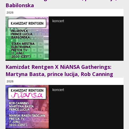
Babilonska
2026
Stara mestna elektrarna - Elektro Ljubljana, Ljubljana, SI
koncert
Kamizdat Rentgen X NiANSA Gatherings:
Martyna Basta, prince lucija, Rob Canning
2026
Rakov Škocjan, SI
koncert