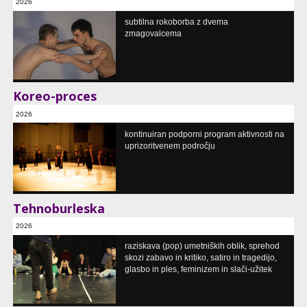
2026
Cankarjev dom, Ljubljana, SI
subtilna rokoborba z dvema
zmagovalcema
Koreo-proces
2026
raziskava
kontinuiran podporni program aktivnosti na
različne lokacije / multiple locations
uprizoritvenem področju
Tehnoburleska
2026
delavnice, rezidence, predavanja, intenzivi
raziskava (pop) umetniških oblik, sprehod
Studio 103, Ljubljana, SI
skozi zabavo in kritiko, satiro in tragedijo,
glasbo in ples, feminizem in slači-užitek