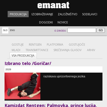
PRODUKCIJA
IZOBRAŽEVANJE
ZALOŽNIŠTVO
SODELAVCI
DOGODKI
NOVICE
SLO
ENG
O ZAVODU
GOSTUJE
RENTGEN
PLATFORMA
GOSTUJOČE
MLADI
TRANSMITTANCE
SREČEVANJA GLASOV
ARHIV
VSA PRODUKCIJA
Izbrano telo /Goričar/
2026
Cankarjev dom, Ljubljana, SI
raziskava uprizoritvenega jezika
Kamizdat Rentgen: Palmovka, prince lucija,