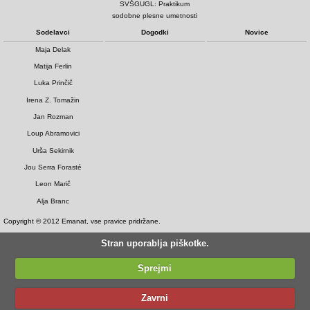
SVŠGUGL: Praktikum
sodobne plesne umetnosti
Sodelavci
Dogodki
Novice
Maja Delak
Matija Ferlin
Luka Prinčič
Irena Z. Tomažin
Jan Rozman
Loup Abramovici
Urša Sekirnik
Jou Serra Forasté
Leon Marič
Alja Branc
Copyright © 2012 Emanat, vse pravice pridržane.
Stran uporablja piškotke.
Sprejmi
Zavrni