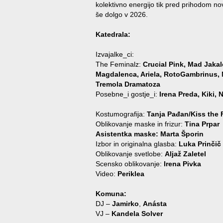
kolektivno energijo tik pred prihodom nov
še dolgo v 2026.
Katedrala:
Izvajalke_ci:
The Feminalz:
Crucial Pink, Mad Jakal
Magdalenca, Ariela, RotoGambrinus, M
Tremola Dramatoza
Posebne_i gostje_i:
Irena Preda, Kiki, 
Kostumografija:
Tanja Pađan/Kiss the 
Oblikovanje maske in frizur:
Tina Prpar
Asistentka maske: Marta Šporin
Izbor in originalna glasba:
Luka Prinčič
Oblikovanje svetlobe:
Aljaž Zaletel
Scensko oblikovanje:
Irena Pivka
Video:
Periklea
Komuna:
DJ –
Jamirko
,
Anásta
VJ –
Kandela Solver