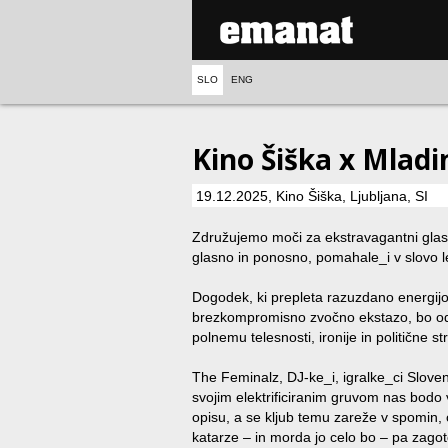
SLO
ENG
Kino Šiška x Mlad
19.12.2025, Kino Šiška, Ljubljana, SI
Združujemo moči za ekstravagantni glas
glasno in ponosno, pomahale_i v slovo l
Dogodek, ki prepleta razuzdano energijo 
brezkompromisno zvočno ekstazo, bo od
polnemu telesnosti, ironije in politične str
The Feminalz, DJ-ke_i, igralke_ci Slove
svojim elektrificiranim gruvom nas bodo 
opisu, a se kljub temu zareže v spomin
katarze – in morda jo celo bo – pa zagot