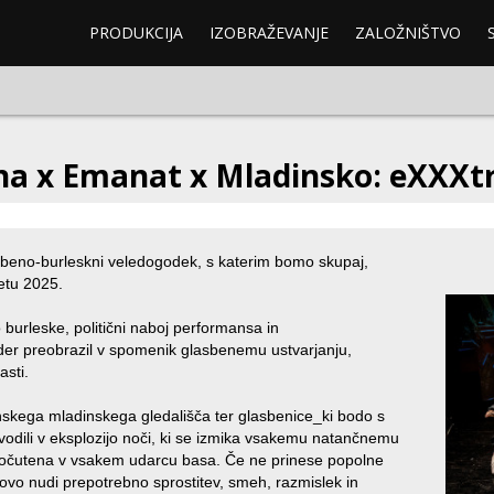
PRODUKCIJA
IZOBRAŽEVANJE
ZALOŽNIŠTVO
ina x Emanat x Mladinsko: eXXXt
beno-burleskni veledogodek, s katerim bomo skupaj,
etu 2025.
burleske, politični naboj performansa in
er preobrazil v spomenik glasbenemu ustvarjanju,
asti.
nskega mladinskega gledališča ter glasbenice_ki bodo s
vodili v eksplozijo noči, ki se izmika vsakemu natančnemu
, očutena v vsakem udarcu basa. Če ne prinese popolne
ovo nudi prepotrebno sprostitev, smeh, razmislek in