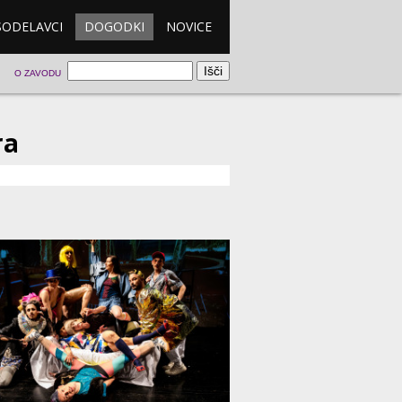
SODELAVCI
DOGODKI
NOVICE
O ZAVODU
ra