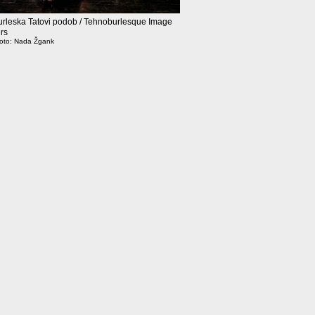
rleska Tatovi podob / Tehnoburlesque Image
rs
hoto: Nada Žgank