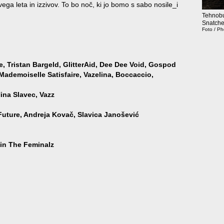
ega leta in izzivov. To bo noč, ki jo bomo s sabo nosile_i
Tehnobu
Snatche
Foto / P
e, Tristan Bargeld, GlitterAid, Dee Dee Void, Gospod
ademoiselle Satisfaire, Vazelina, Boccaccio,
Nina Slavec,
Vazz
Future, Andreja Kovač, Slavica Janošević
 in The Feminalz