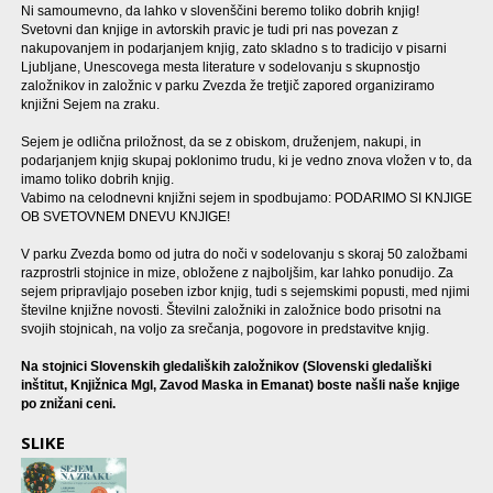
Ni samoumevno, da lahko v slovenščini beremo toliko dobrih knjig!
Svetovni dan knjige in avtorskih pravic je tudi pri nas povezan z
nakupovanjem in podarjanjem knjig, zato skladno s to tradicijo v pisarni
Ljubljane, Unescovega mesta literature v sodelovanju s skupnostjo
založnikov in založnic v parku Zvezda že tretjič zapored organiziramo
knjižni Sejem na zraku.
Sejem je odlična priložnost, da se z obiskom, druženjem, nakupi, in
podarjanjem knjig skupaj poklonimo trudu, ki je vedno znova vložen v to, da
imamo toliko dobrih knjig.
Vabimo na celodnevni knjižni sejem in spodbujamo: PODARIMO SI KNJIGE
OB SVETOVNEM DNEVU KNJIGE!
V parku Zvezda bomo od jutra do noči v sodelovanju s skoraj 50 založbami
razprostrli stojnice in mize, obložene z najboljšim, kar lahko ponudijo. Za
sejem pripravljajo poseben izbor knjig, tudi s sejemskimi popusti, med njimi
številne knjižne novosti. Številni založniki in založnice bodo prisotni na
svojih stojnicah, na voljo za srečanja, pogovore in predstavitve knjig.
Na stojnici Slovenskih gledaliških založnikov (Slovenski gledališki
inštitut, Knjižnica Mgl, Zavod Maska in Emanat) boste našli naše knjige
po znižani ceni.
SLIKE