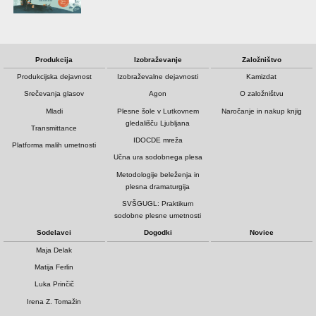
Produkcija
Izobraževanje
Založništvo
Produkcijska dejavnost
Izobraževalne dejavnosti
Kamizdat
Srečevanja glasov
Agon
O založništvu
Mladi
Plesne šole v Lutkovnem
Naročanje in nakup knjig
gledališču Ljubljana
Transmittance
IDOCDE mreža
Platforma malih umetnosti
Učna ura sodobnega plesa
Metodologije beleženja in
plesna dramaturgija
SVŠGUGL: Praktikum
sodobne plesne umetnosti
Sodelavci
Dogodki
Novice
Maja Delak
Matija Ferlin
Luka Prinčič
Irena Z. Tomažin