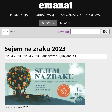
PRODUKCIJA
IZOBRAŽEVANJE
ZALOŽNIŠTVO
SODELAVCI
DOGODKI
NOVICE
SLO
ENG
O ZAVODU
Sejem na zraku 2023
22.04.2023 - 22.04.2023, Park Zvezda, Ljubljana, SI
Sejem na zraku 2023