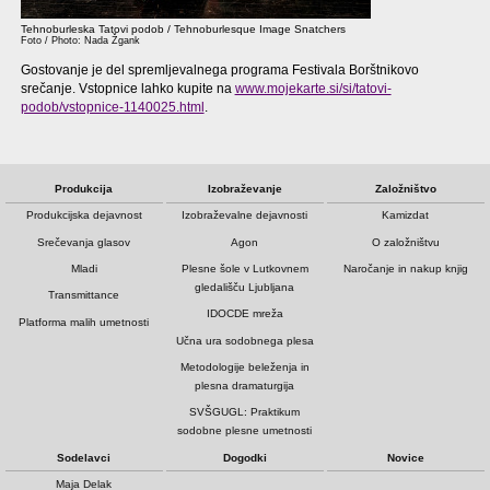
Tehnoburleska Tatovi podob / Tehnoburlesque Image Snatchers
Foto / Photo: Nada Žgank
Gostovanje je del spremljevalnega programa Festivala Borštnikovo
srečanje. Vstopnice lahko kupite na
www.mojekarte.si/si/tatovi-
podob/vstopnice-1140025.html
.
Produkcija
Izobraževanje
Založništvo
Produkcijska dejavnost
Izobraževalne dejavnosti
Kamizdat
Srečevanja glasov
Agon
O založništvu
Mladi
Plesne šole v Lutkovnem
Naročanje in nakup knjig
gledališču Ljubljana
Transmittance
IDOCDE mreža
Platforma malih umetnosti
Učna ura sodobnega plesa
Metodologije beleženja in
plesna dramaturgija
SVŠGUGL: Praktikum
sodobne plesne umetnosti
Sodelavci
Dogodki
Novice
Maja Delak