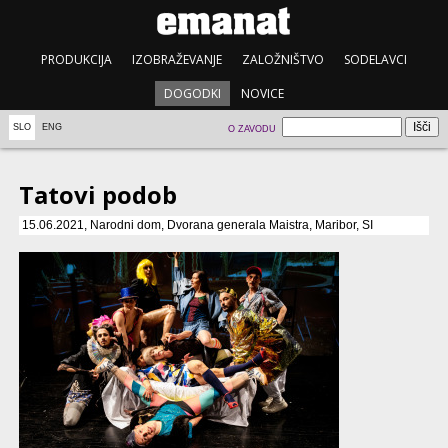
PRODUKCIJA
IZOBRAŽEVANJE
ZALOŽNIŠTVO
SODELAVCI
DOGODKI
NOVICE
SLO
ENG
O ZAVODU
Tatovi podob
15.06.2021, Narodni dom, Dvorana generala Maistra, Maribor, SI