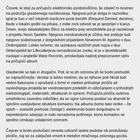
Človek, ki stoji za pričujočo elektronsko pustolovščino, še zdaleč ni novinec
na področju glasbenega raziskovanja. Njegova pot je dolga in raznolika:
igral je bas v več lokalnih hardcore punk bendih (Request Denied, denimo),
flavto v lokalni godbi na pihala, z indie rock odvodi se je spoprijel v Icarus
Down, svojo skladateljsko žilico za elektro-pop senzibilitete pa je raziskoval
v projektu Neon Spektra. Njegova vsestranskost je očitna, kar potrjuje tudi
njegovo sodelovanje z dolgoletnim prijateljem Nevenom M. Agalmo v duu
Ontervjabbit. Lahko rečemo, da raziskava različnih plati nojza v duu
Ontervjabbit ter Lifecutterjeva nenasitnost po zvoku, ki je v devetdesetih
nastajal v angleški Warp Records, prestavljata najbolj prepoznaven vpliv
na pričujoči album.
Glasbeniki so taki in drugačni. Poti, ki so jih oziroma jih še bodo prehodili,
so najrazličnejše. Vendar si lahko mislimo, da so njihove poti hkrati tudi
vedno tlakovane z vprašanji o formi in vsebini prihodnje plošče ali
naslednjega projekta ter vrednotenjem preteklih in odločanjem o prihodnjih
metodologijah, materialih, strukturah in opremi. Pričujoča plošča razkriva
umetnikovo zavestno odločitev, da se ogne oziroma postavi na stranski tir
splošno uveljavljene strukture komadov. Na albumu bomo tako redko – če
sploh – zasledili prehode ('bridge'): elektronski bobni dolgotrajno in
neprekinjeno udarjajo in nato nenadoma potihnejo, konci komadov se
spretno izmikajo ustaljenim vzorcem.
Čeprav si bodo poslušalci seveda ustvarili lastne podobe ob poslušanju
plošče, naj se za zaključek vrnem k metafori mračnega zelenega gozda.