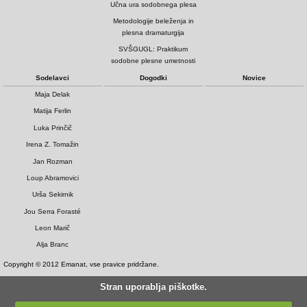
Učna ura sodobnega plesa
Metodologije beleženja in
plesna dramaturgija
SVŠGUGL: Praktikum
sodobne plesne umetnosti
Sodelavci
Dogodki
Novice
Maja Delak
Matija Ferlin
Luka Prinčič
Irena Z. Tomažin
Jan Rozman
Loup Abramovici
Urša Sekirnik
Jou Serra Forasté
Leon Marič
Alja Branc
Copyright © 2012 Emanat, vse pravice pridržane.
Stran uporablja piškotke.