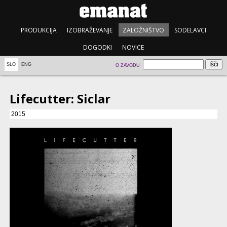
PRODUKCIJA
IZOBRAŽEVANJE
ZALOŽNIŠTVO
SODELAVCI
DOGODKI
NOVICE
SLO
ENG
O ZAVODU
Lifecutter: Siclar
2015