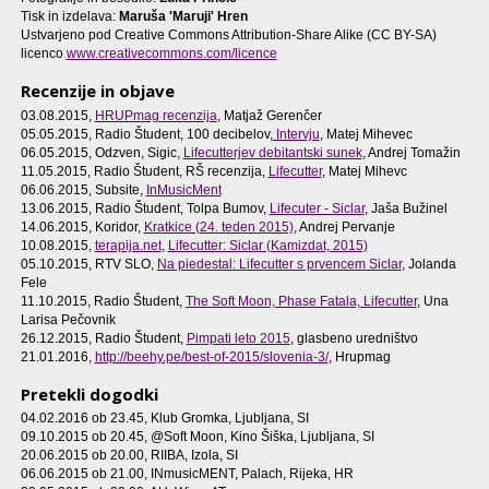
Tisk in izdelava:
Maruša 'Maruji' Hren
Ustvarjeno pod Creative Commons Attribution-Share Alike (CC BY-SA)
licenco
www.creativecommons.com/licence
Recenzije in objave
03.08.2015,
HRUPmag recenzija
, Matjaž Gerenčer
05.05.2015, Radio Študent, 100 decibelov,
Intervju
, Matej Mihevec
06.05.2015, Odzven, Sigic,
Lifecutterjev debitantski sunek
, Andrej Tomažin
11.05.2015, Radio Študent, RŠ recenzija,
Lifecutter
, Matej Mihevc
06.06.2015, Subsite,
InMusicMent
13.06.2015, Radio Študent, Tolpa Bumov,
Lifecuter - Siclar
, Jaša Bužinel
14.06.2015, Koridor,
Kratkice (24. teden 2015)
, Andrej Pervanje
10.08.2015,
terapija.net
,
Lifecutter: Siclar (Kamizdat, 2015)
05.10.2015, RTV SLO,
Na piedestal: Lifecutter s prvencem Siclar
, Jolanda
Fele
11.10.2015, Radio Študent,
The Soft Moon, Phase Fatala, Lifecutter
, Una
Larisa Pečovnik
26.12.2015, Radio Študent,
Pimpati leto 2015
, glasbeno uredništvo
21.01.2016,
http://beehy.pe/best-of-2015/slovenia-3/
, Hrupmag
Pretekli dogodki
04.02.2016 ob 23.45
, Klub Gromka, Ljubljana, SI
09.10.2015 ob 20.45
, @Soft Moon, Kino Šiška, Ljubljana, SI
20.06.2015 ob 20.00
, RIIBA, Izola, SI
06.06.2015 ob 21.00
, INmusicMENT, Palach, Rijeka, HR