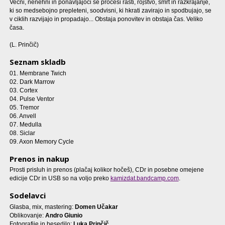
Večni, nenehni in ponavljajoči se procesi rasti, rojstvo, smrt in razkrajanje,
ki so medsebojno prepleteni, soodvisni, ki hkrati zavirajo in spodbujajo, se
v ciklih razvijajo in propadajo... Obstaja ponovitev in obstaja čas. Veliko
časa.
(L. Prinčič)
Seznam skladb
01. Membrane Twich
02. Dark Marrow
03. Cortex
04. Pulse Ventor
05. Tremor
06. Anvell
07. Medulla
08. Siclar
09. Axon Memory Cycle
Prenos in nakup
Prosti prisluh in prenos (plačaj kolikor hočeš), CDr in posebne omejene
edicije CDr in USB so na voljo preko
kamizdat.bandcamp.com
.
Sodelavci
Glasba, mix, mastering:
Domen Učakar
Oblikovanje:
Andro Giunio
Fotografije in besedilo:
Luka Prinčič