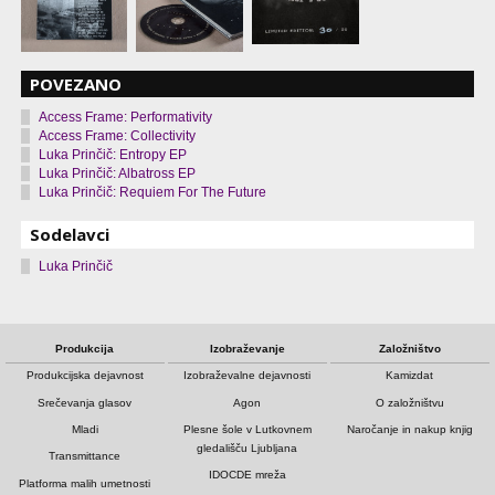
POVEZANO
Access Frame: Performativity
Access Frame: Collectivity
Luka Prinčič: Entropy EP
Luka Prinčič: Albatross EP
Luka Prinčič: Requiem For The Future
Sodelavci
Luka Prinčič
Produkcija
Izobraževanje
Založništvo
Produkcijska dejavnost
Izobraževalne dejavnosti
Kamizdat
Srečevanja glasov
Agon
O založništvu
Mladi
Plesne šole v Lutkovnem
Naročanje in nakup knjig
gledališču Ljubljana
Transmittance
IDOCDE mreža
Platforma malih umetnosti