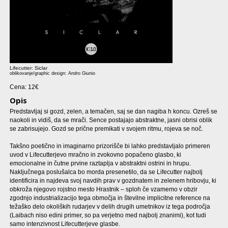
Lifecutter: Siclar
oblikovanje/graphic design: Andro Giunio
Cena: 12€
Opis
Predstavljaj si gozd, zelen, a temačen, saj se dan nagiba h koncu. Ozreš se
naokoli in vidiš, da se mrači. Sence postajajo abstraktne, jasni obrisi oblik
se zabrisujejo. Gozd se prične premikati v svojem ritmu, rojeva se noč.
Takšno poetično in imaginarno prizorišče bi lahko predstavljalo primeren
uvod v Lifecutterjevo mračno in zvokovno popačeno glasbo, ki
emocionalne in čutne prvine raztaplja v abstraktni ostrini in hrupu.
Naključnega poslušalca bo morda presenetilo, da se Lifecutter najbolj
identificira in najdeva svoj navdih prav v gozdnatem in zelenem hribovju, ki
obkroža njegovo rojstno mesto Hrastnik – sploh če vzamemo v obzir
zgodnjo industrializacijo tega območja in številne implicitne reference na
težaško delo okoliških rudarjev v delih drugih umetnikov iz tega področja
(Laibach niso edini primer, so pa verjetno med najbolj znanimi), kot tudi
samo intenzivnost Lifecutterjeve glasbe.