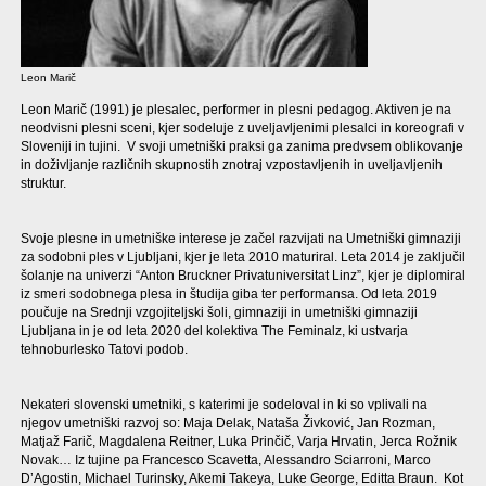
Leon Marič
Leon Marič (1991) je plesalec, performer in plesni pedagog. Aktiven je na
neodvisni plesni sceni, kjer sodeluje z uveljavljenimi plesalci in koreografi v
Sloveniji in tujini. V svoji umetniški praksi ga zanima predvsem oblikovanje
in doživljanje različnih skupnostih znotraj vzpostavljenih in uveljavljenih
struktur.
Svoje plesne in umetniške interese je začel razvijati na Umetniški gimnaziji
za sodobni ples v Ljubljani, kjer je leta 2010 maturiral. Leta 2014 je zaključil
šolanje na univerzi “Anton Bruckner Privatuniversitat Linz”, kjer je diplomiral
iz smeri sodobnega plesa in študija giba ter performansa. Od leta 2019
poučuje na Srednji vzgojiteljski šoli, gimnaziji in umetniški gimnaziji
Ljubljana in je od leta 2020 del kolektiva The Feminalz, ki ustvarja
tehnoburlesko Tatovi podob.
Nekateri slovenski umetniki, s katerimi je sodeloval in ki so vplivali na
njegov umetniški razvoj so: Maja Delak, Nataša Živković, Jan Rozman,
Matjaž Farič, Magdalena Reitner, Luka Prinčič, Varja Hrvatin, Jerca Rožnik
Novak… Iz tujine pa Francesco Scavetta, Alessandro Sciarroni, Marco
D’Agostin, Michael Turinsky, Akemi Takeya, Luke George, Editta Braun. Kot