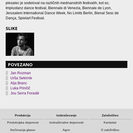
plesalec je sodeloval na različnih mednarodnih festivalih, kot so;
Implustanz dance festival, Biennale di Venezia, Biennale de Lyon,
Jerusalem International Dance Week, No Limits Berlin, Bienal Sesc de
Dança, Spielart Festival.
SLIKE
POVEZANO
Jan Rozman
Urša Sekirnik
Alja Branc
Luka Prinčič
Jou Serra Forasté
Produkcija
Izobraževanje
Založništvo
Produkcijska dejavnost
Izobraževalne dejavnosti
Kamizdat
Srečevanja glasov
Agon
O založništvu