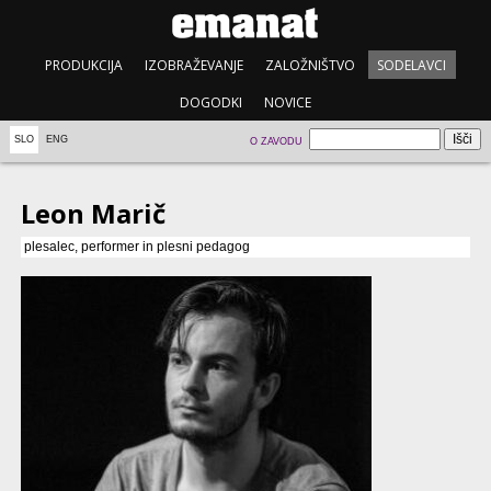
PRODUKCIJA
IZOBRAŽEVANJE
ZALOŽNIŠTVO
SODELAVCI
DOGODKI
NOVICE
SLO
ENG
O ZAVODU
Leon Marič
plesalec, performer in plesni pedagog