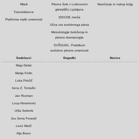
Mladi
Plesne šole v Lutkovnem
Naročanje in nakup knjig
gledališču Ljubljana
Transmittance
IDOCDE mreža
Platforma malih umetnosti
Učna ura sodobnega plesa
Metodologije beleženja in
plesna dramaturgija
SVŠGUGL: Praktikum
sodobne plesne umetnosti
Sodelavci
Dogodki
Novice
Maja Delak
Matija Ferlin
Luka Prinčič
Irena Z. Tomažin
Jan Rozman
Loup Abramovici
Urša Sekirnik
Jou Serra Forasté
Leon Marič
Alja Branc