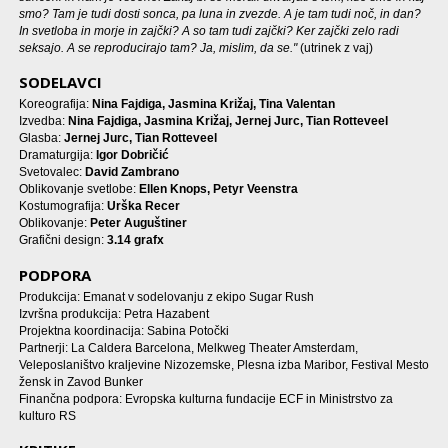
smo? Tam je tudi dosti sonca, pa luna in zvezde. A je tam tudi noč, in dan?
In svetloba in morje in zajčki? A so tam tudi zajčki? Ker zajčki zelo radi
seksajo. A se reproducirajo tam? Ja, mislim, da se."
(utrinek z vaj)
SODELAVCI
Koreografija:
Nina Fajdiga, Jasmina Križaj, Tina Valentan
Izvedba:
Nina Fajdiga, Jasmina Križaj, Jernej Jurc, Tian Rotteveel
Glasba:
Jernej Jurc, Tian Rotteveel
Dramaturgija:
Igor Dobričić
Svetovalec:
David Zambrano
Oblikovanje svetlobe:
Ellen Knops, Petyr Veenstra
Kostumografija:
Urška Recer
Oblikovanje:
Peter Auguštiner
Grafični design:
3.14 grafx
PODPORA
Produkcija: Emanat v sodelovanju z ekipo Sugar Rush
Izvršna produkcija: Petra Hazabent
Projektna koordinacija: Sabina Potočki
Partnerji: La Caldera Barcelona, Melkweg Theater Amsterdam,
Veleposlaništvo kraljevine Nizozemske, Plesna izba Maribor, Festival Mesto
žensk in Zavod Bunker
Finančna podpora: Evropska kulturna fundacije ECF in Ministrstvo za
kulturo RS