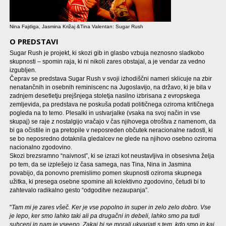
Nina Fajdiga, Jasmina Križaj &Tina Valentan: Sugar Rush
O PREDSTAVI
Sugar Rush je projekt, ki skozi gib in glasbo vzbuja neznosno sladkobo
skupnosti – spomin raja, ki ni nikoli zares obstajal, a je vendar za vedno
izgubljen.
Čeprav se predstava Sugar Rush v svoji izhodiščni nameri sklicuje na zbir
nenatančnih in osebnih reminiscenc na Jugoslavijo, na državo, ki je bila v
zadnjem desetletju prejšnjega stoletja nasilno izbrisana z evropskega
zemljevida, pa predstava ne poskuša podati političnega oziroma kritičnega
pogleda na to temo. Plesalki in ustvarjalke (vsaka na svoj način in vse
skupaj) se raje z nostalgijo vračajo v čas njihovega otroštva z namenom, da
bi ga očistile in ga pretopile v neposreden občutek neracionalne radosti, ki
se bo neposredno dotaknila gledalcev ne glede na njihovo osebno oziroma
nacionalno zgodovino.
Skozi brezsramno “naivnost”, ki se izrazi kot neustavljiva in obsesivna želja
po tem, da se izplešejo iz časa samega, nas Tina, Nina in Jasmina
povabijo, da ponovno premislimo pomen skupnosti oziroma skupnega
užitka, ki presega osebne spomine ali kolektivno zgodovino, četudi bi to
zahtevalo radikalno gesto “odgoditve nezaupanja”.
"
Tam mi je zares všeč. Ker je vse popolno in super in zelo zelo dobro. Vse
je lepo, ker smo lahko taki ali pa drugačni in debeli, lahko smo pa tudi
suhceni in nam je vseeno. Zakaj bi se morali ukvarjati s tem, kdo smo in kaj