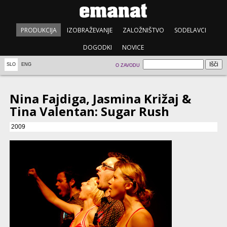
PRODUKCIJA
IZOBRAŽEVANJE
ZALOŽNIŠTVO
SODELAVCI
DOGODKI
NOVICE
SLO
ENG
O ZAVODU
Nina Fajdiga, Jasmina Križaj &
Tina Valentan: Sugar Rush
2009