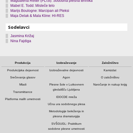
Magdalena Reiter (PL/SI): Sodobna plesna tehnika
Mabel E. Todd: Misleče telo
Marijs Boulogne: Marcipan ali Pleksi
Maja Delak & Mala Kline: HI-RES
Sodelavci
Jasmina Križaj
Nina Fajdiga
Produkcija
Izobraževanje
Založništvo
Produkcijska dejavnost
Izobraževalne dejavnosti
Kamizdat
Srečevanja glasov
Agon
O založništvu
Mladi
Plesne šole v Lutkovnem
Naročanje in nakup knjig
gledališču Ljubljana
Transmittance
IDOCDE mreža
Platforma malih umetnosti
Učna ura sodobnega plesa
Metodologije beleženja in
plesna dramaturgija
SVŠGUGL: Praktikum
sodobne plesne umetnosti