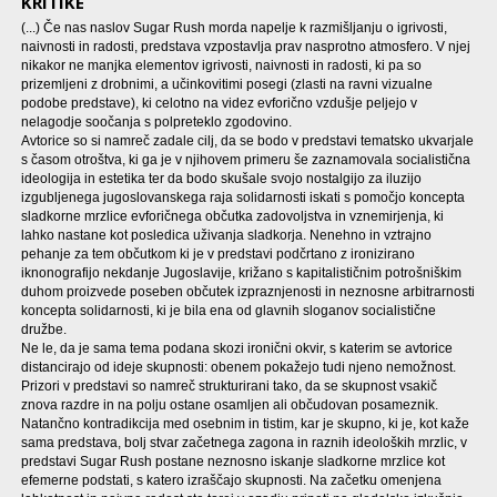
KRITIKE
(...) Če nas naslov Sugar Rush morda napelje k razmišljanju o igrivosti,
naivnosti in radosti, predstava vzpostavlja prav nasprotno atmosfero. V njej
nikakor ne manjka elementov igrivosti, naivnosti in radosti, ki pa so
prizemljeni z drobnimi, a učinkovitimi posegi (zlasti na ravni vizualne
podobe predstave), ki celotno na videz evforično vzdušje peljejo v
nelagodje soočanja s polpreteklo zgodovino.
Avtorice so si namreč zadale cilj, da se bodo v predstavi tematsko ukvarjale
s časom otroštva, ki ga je v njihovem primeru še zaznamovala socialistična
ideologija in estetika ter da bodo skušale svojo nostalgijo za iluzijo
izgubljenega jugoslovanskega raja solidarnosti iskati s pomočjo koncepta
sladkorne mrzlice evforičnega občutka zadovoljstva in vznemirjenja, ki
lahko nastane kot posledica uživanja sladkorja. Nenehno in vztrajno
pehanje za tem občutkom ki je v predstavi podčrtano z ironizirano
iknonografijo nekdanje Jugoslavije, križano s kapitalističnim potrošniškim
duhom proizvede poseben občutek izpraznjenosti in neznosne arbitrarnosti
koncepta solidarnosti, ki je bila ena od glavnih sloganov socialistične
družbe.
Ne le, da je sama tema podana skozi ironični okvir, s katerim se avtorice
distancirajo od ideje skupnosti: obenem pokažejo tudi njeno nemožnost.
Prizori v predstavi so namreč strukturirani tako, da se skupnost vsakič
znova razdre in na polju ostane osamljen ali občudovan posameznik.
Natančno kontradikcija med osebnim in tistim, kar je skupno, ki je, kot kaže
sama predstava, bolj stvar začetnega zagona in raznih ideoloških mrzlic, v
predstavi Sugar Rush postane neznosno iskanje sladkorne mrzlice kot
efemerne podstati, s katero izraščajo skupnosti. Na začetku omenjena