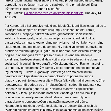
lahkotnost in naivna radost sta torej v ozadju pripeti na gledalsko izkušnjo,
opredeljeno z občutkom neznosne sladkobe, ki jo prinašajo politična
inženirstva lekcija za sodobno EU družbo!
Katja Praznik,
Od sladkorne mrzlice do tkanje niti identitete
, Dnevnik, 14.
10.2009
(...) Koreografija kot sredstvo kolektivne ideološke identifikacije, pa naj bo to
z zajčjim skakljanjem na imperativ »jump,« nakazani baletni koraki,
flamenco ali izvajanje nakazanih kvazi-gimnastičnih socialističnih
kolektivnih koreografij, je tako izpostavljena v svoji ideološki funkciji
pascalovskega rituala: kot nenehno ponavljanje molitve, kateri vera nujno
sledi, kot mahinalna telesna dejavnost, ki v kolektivni evforiji ponavljanja
proizvede telesno ugodje, sugar rush, ki nas stopi s kolektivom, zamegli
pogled in onemogoča trezno presojo stanja. In vendarle sledenje
tovrstnemu huxleyevskemu diktatu »biti srečen« še zdaleč ni le domena
socialističnih socialnih koreografij bivše skupne države. Ravno nasprotno,
ta imperativ danes pri nas živi ravno v obliki spomina na nek domnevno
izgubljeni raj – Titovo Jugoslavijo, v katerega bežimo pred krutim
neoliberalnim kapitalizmom – a paradoksalno to počnemo ravno z
blagovno potrošnjo jugonostalgije – Titova (ali, v alternativi Leninova, Che-
gueavrova… itd) podoba so eni najuspešnejših sodobnih trademark-ov.
Danes (zlasti mlajša generacija) iz sistema masovne kapitalistične
potrošnje, v težnji po individualnosti beži v nostalgijo za svetom, ki je
ironično ravno temeljil na neindividualnem masovnem zlitju – in
paradoksno to ponovno počenja na način masovne potrošnje.
Nelagodje, ki ga zbuja povišanje sladkorja v predstavi Sugar rush ob
izvajanju plesnih korakov, ki bi prav tako lahko spominjali na socialistične