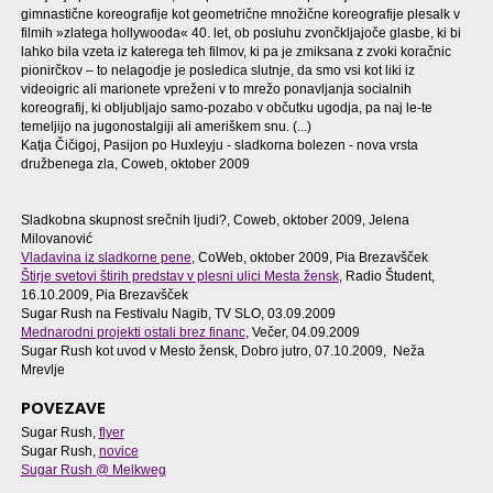
gimnastične koreografije kot geometrične množične koreografije plesalk v
filmih »zlatega hollywooda« 40. let, ob posluhu zvončkljajoče glasbe, ki bi
lahko bila vzeta iz katerega teh filmov, ki pa je zmiksana z zvoki koračnic
pionirčkov – to nelagodje je posledica slutnje, da smo vsi kot liki iz
videoigric ali marionete vpreženi v to mrežo ponavljanja socialnih
koreografij, ki obljubljajo samo-pozabo v občutku ugodja, pa naj le-te
temeljijo na jugonostalgiji ali ameriškem snu. (...)
Katja Čičigoj, Pasijon po Huxleyju - sladkorna bolezen - nova vrsta
družbenega zla, Coweb, oktober 2009
Sladkobna skupnost srečnih ljudi?, Coweb, oktober 2009, Jelena
Milovanović
Vladavina iz sladkorne pene
, CoWeb, oktober 2009, Pia Brezavšček
Štirje svetovi štirih predstav v plesni ulici Mesta žensk
, Radio Študent,
16.10.2009, Pia Brezavšček
Sugar Rush na Festivalu Nagib, TV SLO, 03.09.2009
Mednarodni projekti ostali brez financ
, Večer, 04.09.2009
Sugar Rush kot uvod v Mesto žensk, Dobro jutro, 07.10.2009, Neža
Mrevlje
POVEZAVE
Sugar Rush,
flyer
Sugar Rush,
novice
Sugar Rush @ Melkweg