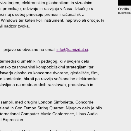
vizatorjem, elektronskim glasbenikom in vizualnim
e premikajo, odzivajo in razvijajo v času. Izkušnje s
Oscilla
Ilustracij
i naj s seboj prinesejo prenosni računalnik z
indows ter kateri koli instrument, napravo ali orodje, ki
ali nadzor zvoka.
– prijave so obvezne na email
info@kamizdat.si
.
intermedijski umetnik in pedagog, ki v svojem delu
emsko zasnovanimi kompozicijskimi strategijami ter
. Ustvarja glasbo za koncertne dvorane, gledališče, film,
ne kontekste, hkrati pa razvija večkanalne elektronske
redstavljena na mednarodnih razstavah, predstavah in
ansambli, med drugim London Sinfonietta, Concorde
land in Con Tempo String Quartet. Njegovo delo je bilo
International Computer Music Conference, Linux Audio
l Expression.