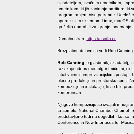
skladateljem, zvočnim umetnikom, impro
umetnikom, ki jih zanimajo partiture, ki s
programiranjem niso potrebne. Udeleženc
operacijskim sistemom Linux, macOS ali W
ga želijo uporabiti za igranje, snemanje 
Domača stran:
https://oscilla.cc
Brezplačno delavnico vodi Rob Canning 
Rob Canning
je glasbenik, skladatelj, 
raziskuje odnos med algoritmičnimi, sist
intuitivnimi in improvizacijskimi pristopi
plesne produkcije in prostorsko specifič
kompozicije in instalacije, ki so bile p
konferencah.
Njegove kompozicije so izvajali mnogi 
Ensemble, National Chamber Choir of Ire
predstavljeno tudi na dogodkih, kot so 
Conference in New Interfaces for Musica