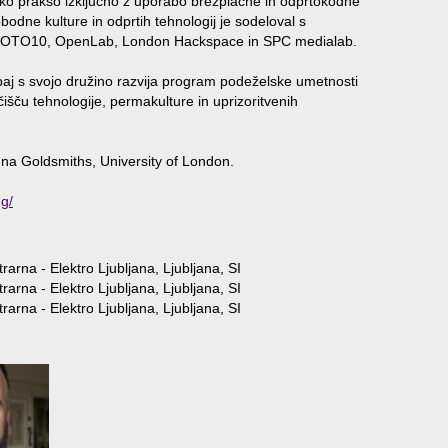
iško prakso izključno z uporabo brezplačne in odprtokodne
dne kulture in odprtih tehnologij je sodeloval s
o GOTO10, OpenLab, London Hackspace in SPC medialab.
kupaj s svojo družino razvija program podeželske umetnosti
ičišču tehnologije, permakulture in uprizoritvenih
 na Goldsmiths, University of London.
ng/
rarna - Elektro Ljubljana, Ljubljana, SI
rarna - Elektro Ljubljana, Ljubljana, SI
rarna - Elektro Ljubljana, Ljubljana, SI