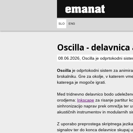
SLO
ENG
Oscilla - delavnica
08.06.2026, Oscilla je odprtokodni sist
Oscilla
je odprtokodni sistem za animira
brskalniku. Gre za okolje, v katerem vme
katerega je mogoče igrati.
Med tridnevno delavnico bodo udeleženc
orodjema:
Inkscape
za risanje partitur k
sinhronizacijo naprav prek omrežja ter 
akustičnih instrumentov in modularnih si
Z uporabo preprostega skriptnega jezika
signalov ter do konca delavnice skupaj u