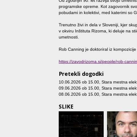
Od zgodnjih 90. let razvija svojo umetn
programske opreme. Kot zagovornik svobo
pobudami in kolektivi, med katerimi s
Trenutno živi in dela v Sloveniji, kjer s
v okviru Inštituta Rizoma, ki deluje na st
umetnosti.
Rob Canning je doktoriral iz kompozicije
https://zavodrizoma.si/people/rob-canni
Pretekli dogodki
10.06.2026 ob 15.00
, Stara mestna elekt
09.06.2026 ob 15.00
, Stara mestna elekt
08.06.2026 ob 15.00
, Stara mestna elekt
SLIKE