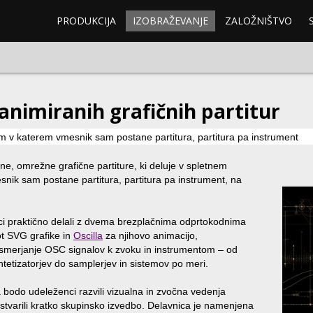
PRODUKCIJA
IZOBRAŽEVANJE
ZALOŽNIŠTVO
 animiranih grafičnih partitur
em v katerem vmesnik sam postane partitura, partitura pa instrument
ne, omrežne grafične partiture, ki deluje v spletnem
snik sam postane partitura, partitura pa instrument, na
i praktično delali z dvema brezplačnima odprtokodnima
ot SVG grafike in
Oscilla
za njihovo animacijo,
usmerjanje OSC signalov k zvoku in instrumentom – od
ntetizatorjev do samplerjev in sistemov po meri.
 bodo udeleženci razvili vizualna in zvočna vedenja
stvarili kratko skupinsko izvedbo. Delavnica je namenjena