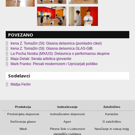
POVEZANO
Irena Z. Tomažin (SI): Glasna delavnica (pomladni cikel)
Irena Z. Tomažin (SI): Glasna delavnica GLAS-GIB
La Pocha Nostra (MX/US): Delavnica o performansu skupine
Maja Delak: Serata artistica giovanile
Mark Franko: Plesati modernizem / Uprizarjati politiko
Sodelavci
Matija Ferlin
Produkcija
Izobraževanje
Založništvo
Produkcijska dejavnost
Izobraževalne dejavnosti
Kamizdat
Srečevanja glasov
Agon
O založništvu
Mladi
Plesne šole v Lutkovnem
Naročanje in nakup knjig
gledališču Ljubljana