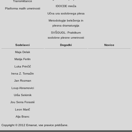
Transmittance
IDOCDE mreža
Platforma malih umetnosti
Učna ura sodobnega plesa
Metodologije beleženja in
plesna dramaturgija
SVŠGUGL: Praktikum
sodobne plesne umetnosti
Sodelavci
Dogodki
Novice
Maja Delak
Matija Ferlin
Luka Prinčič
Irena Z. Tomažin
Jan Rozman
Loup Abramovici
Urša Sekirnik
Jou Serra Forasté
Leon Marič
Alja Branc
Copyright © 2012 Emanat, vse pravice pridržane.