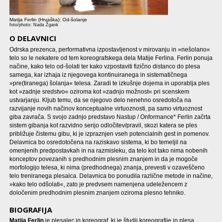
Matija Ferlin (Hrvaška): Od-šolanje
foto/photo: Nada Žgank
O DELAVNICI
Odrska prezenca, performativna izpostavljenost v mirovanju in »nešolano«
telo so le nekatere od tem koreografskega dela Matije Ferlina. Ferlin ponuja
načine, kako telo od-šolati ter kako vzpostaviti fizično distanco do plesa
samega, kar izhaja iz njegovega kontinuiranega in sistematičnega
»pre(tiranega) šolanja« telesa. Zaradi te izkušnje dojema in uporablja ples
kot »zadnje sredstvo« oziroma kot »zadnjo možnost« pri scenskem
ustvarjanju. Kljub temu, da se njegovo delo nenehno osredotoča na
razvijanje novih načinov konceptualne virtuoznosti, pa samo virtuoznost
giba zavrača. S svojo zadnjo predstavo Nastup / Onformance* Ferlin začrta
sistem gibanja kot razvidno serijo odločitev/pravil, skozi katera se ples
približuje čistemu gibu, ki je izpraznjen vseh potencialnih gest in pomenov.
Delavnica bo osredotočena na raziskavo sistema, ki bo temeljil na
omenjenih predpostavkah in na razmisleku, da telo kot tako nima nobenih
konceptov povezanih s predhodnim plesnim znanjem in da je mogoče
morfologijo telesa, ki nima (predhodnega) znanja, prevesti v ozaveščeno
telo treniranega plesalca. Delavnica bo ponudila različne metode in načine,
»kako telo odšolati«, zato je predvsem namenjena udeležencem z
določenim predhodnim plesnim znanjem oziroma plesno tehniko.
BIOGRAFIJA
Matija Ferlin
je plesalec in koreograf, ki je študij koreografije in plesa