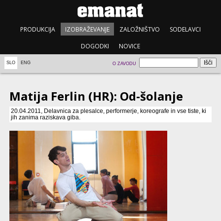
PRODUKCIJA
IZOBRAŽEVANJE
ZALOŽNIŠTVO
SODELAVCI
DOGODKI
NOVICE
SLO
ENG
O ZAVODU
Matija Ferlin (HR): Od-šolanje
20.04.2011, Delavnica za plesalce, performerje, koreografe in vse tiste, ki
jih zanima raziskava giba.