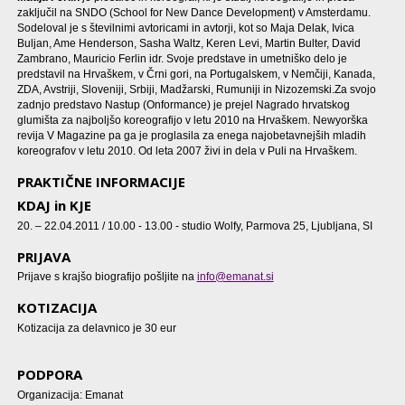
zaključil na SNDO (School for New Dance Development) v Amsterdamu.
Sodeloval je s številnimi avtoricami in avtorji, kot so Maja Delak, Ivica
Buljan, Ame Henderson, Sasha Waltz, Keren Levi, Martin Bulter, David
Zambrano, Mauricio Ferlin idr. Svoje predstave in umetniško delo je
predstavil na Hrvaškem, v Črni gori, na Portugalskem, v Nemčiji, Kanada,
ZDA, Avstriji, Sloveniji, Srbiji, Madžarski, Rumuniji in Nizozemski.Za svojo
zadnjo predstavo Nastup (Onformance) je prejel Nagrado hrvatskog
glumišta za najboljšo koreografijo v letu 2010 na Hrvaškem. Newyorška
revija V Magazine pa ga je proglasila za enega najobetavnejših mladih
koreografov v letu 2010. Od leta 2007 živi in dela v Puli na Hrvaškem.
PRAKTIČNE INFORMACIJE
KDAJ in KJE
20. – 22.04.2011 / 10.00 - 13.00 - studio Wolfy, Parmova 25, Ljubljana, SI
PRIJAVA
Prijave s krajšo biografijo pošljite na
info@emanat.si
KOTIZACIJA
Kotizacija za delavnico je 30 eur
PODPORA
Organizacija: Emanat