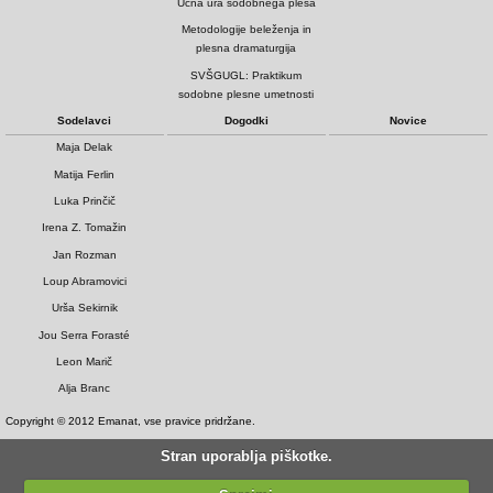
Učna ura sodobnega plesa
Metodologije beleženja in
plesna dramaturgija
SVŠGUGL: Praktikum
sodobne plesne umetnosti
Sodelavci
Dogodki
Novice
Maja Delak
Matija Ferlin
Luka Prinčič
Irena Z. Tomažin
Jan Rozman
Loup Abramovici
Urša Sekirnik
Jou Serra Forasté
Leon Marič
Alja Branc
Copyright © 2012 Emanat, vse pravice pridržane.
Stran uporablja piškotke.