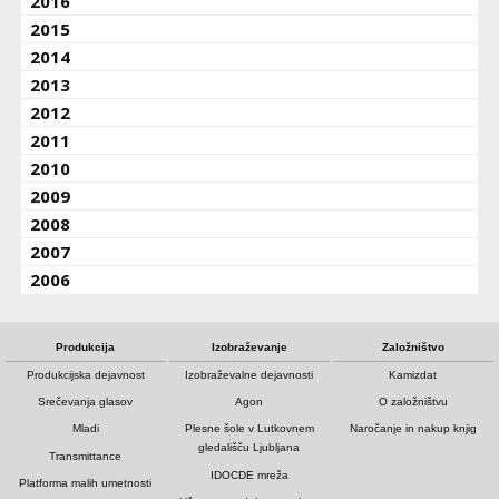
2016
2015
2014
2013
2012
2011
2010
2009
2008
2007
2006
Produkcija
Izobraževanje
Založništvo
Produkcijska dejavnost
Izobraževalne dejavnosti
Kamizdat
Srečevanja glasov
Agon
O založništvu
Mladi
Plesne šole v Lutkovnem
Naročanje in nakup knjig
gledališču Ljubljana
Transmittance
IDOCDE mreža
Platforma malih umetnosti