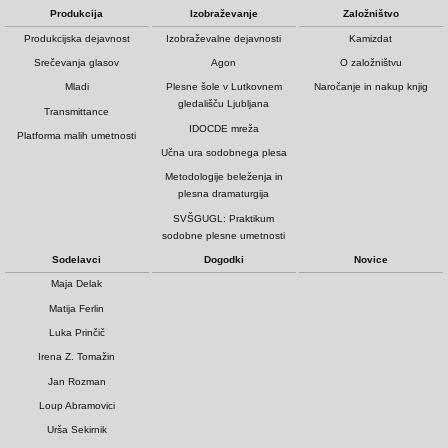
Produkcija
Izobraževanje
Založništvo
Produkcijska dejavnost
Izobraževalne dejavnosti
Kamizdat
Srečevanja glasov
Agon
O založništvu
Mladi
Plesne šole v Lutkovnem
Naročanje in nakup knjig
gledališču Ljubljana
Transmittance
IDOCDE mreža
Platforma malih umetnosti
Učna ura sodobnega plesa
Metodologije beleženja in
plesna dramaturgija
SVŠGUGL: Praktikum
sodobne plesne umetnosti
Sodelavci
Dogodki
Novice
Maja Delak
Matija Ferlin
Luka Prinčič
Irena Z. Tomažin
Jan Rozman
Loup Abramovici
Urša Sekirnik