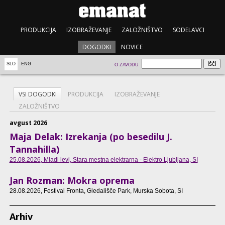
PRODUKCIJA
IZOBRAŽEVANJE
ZALOŽNIŠTVO
SODELAVCI
DOGODKI
NOVICE
SLO
ENG
O ZAVODU
VSI DOGODKI
PRODUKCIJA
IZOBRAŽEVANJE
ZALOŽNIŠTVO
avgust 2026
Maja Delak: Izrekanja (po besedilu J.
Tannahilla)
25.08.2026
, Mladi levi, Stara mestna elektrarna - Elektro Ljubljana, SI
Jan Rozman: Mokra oprema
28.08.2026
, Festival Fronta, Gledališče Park, Murska Sobota, SI
Arhiv