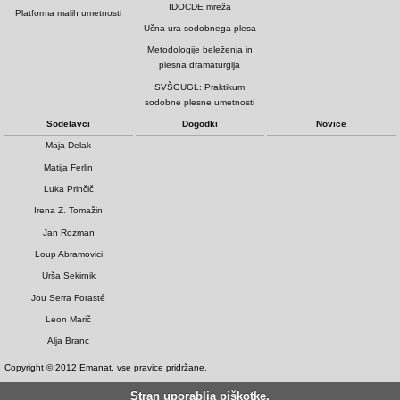
IDOCDE mreža
Platforma malih umetnosti
Učna ura sodobnega plesa
Metodologije beleženja in
plesna dramaturgija
SVŠGUGL: Praktikum
sodobne plesne umetnosti
Sodelavci
Dogodki
Novice
Maja Delak
Matija Ferlin
Luka Prinčič
Irena Z. Tomažin
Jan Rozman
Loup Abramovici
Urša Sekirnik
Jou Serra Forasté
Leon Marič
Alja Branc
Copyright © 2012 Emanat, vse pravice pridržane.
Stran uporablja piškotke.