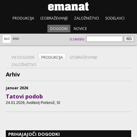
PRODUKCIJA
IZOBRAŽEVANJE
ZALOŽNIŠTVO
SODELAVCI
DOGODKI
NOVICE
SLO
ENG
O ZAVODU
VSI DOGODKI
PRODUKCIJA
IZOBRAŽEVANJE
ZALOŽNIŠTVO
Arhiv
januar 2026
Tatovi podob
24.01.2026
, Avditorij Portorož, SI
PRIHAJAJOČI DOGODKI