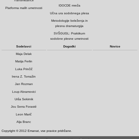
Transmittance
IDOCDE mreža
Platforma malih umetnosti
Učna ura sodobnega plesa
Metodologije beleženja in
plesna dramaturgija
SVŠGUGL: Praktikum
sodobne plesne umetnosti
Sodelavci
Dogodki
Novice
Maja Delak
Matija Ferlin
Luka Prinčič
Irena Z. Tomažin
Jan Rozman
Loup Abramovici
Urša Sekirnik
Jou Serra Forasté
Leon Marič
Alja Branc
Copyright © 2012 Emanat, vse pravice pridržane.