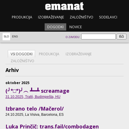
PRODUKCIJA
IZOBRAŽEVANJE
ZALOŽNIŠTVO
SODELAVCI
DOGODKI
NOVICE
SLO
ENG
O ZAVODU
VSI DOGODKI
PRODUKCIJA
IZOBRAŽEVANJE
ZALOŽNIŠTVO
Arhiv
oktober 2025
(╯°□°)╯︵ ┻━┻ screamage
31.10.2025
, Trafó, Budimpešta, HU
Izbrano telo /Mačerol/
24.10.2025
, La Visiva, Barcelona, ES
Luka Prinčič: trans.fail/combodagen